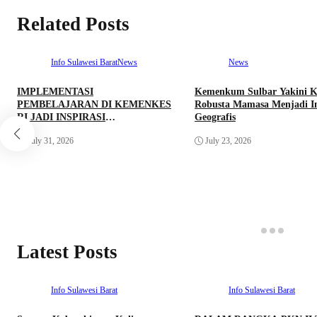
Related Posts
Info Sulawesi Barat
News
News
IMPLEMENTASI
Kemenkum Sulbar Yakini K
PEMBELAJARAN DI KEMENKES
Robusta Mamasa Menjadi In
RI JADI INSPIRASI
Geografis
BHABINKAMTIBMAS SEBAGAI
July 31, 2026
July 23, 2026
AGEN AKSELERASI ELIMINASI
TBC DI SULAWESI BARAT
Latest Posts
Info Sulawesi Barat
Info Sulawesi Barat