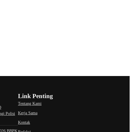
Link Penting
Tentang Kami
O
Kerja Sama
gi Polisi
Kontak
026 BBPK
Redaksi