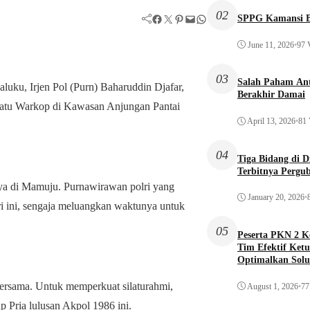
02
Facebook
Twitter
Pinterest
Mail
WhatsApp
SPPG Kamansi B
June 11, 2026
•
97 
03
Salah Paham Ant
ku, Irjen Pol (Purn) Baharuddin Djafar,
Berakhir Damai
satu Warkop di Kawasan Anjungan Pantai
April 13, 2026
•
81 
04
Tiga Bidang di 
Terbitnya Pergu
nya di Mamuju. Purnawirawan polri yang
January 20, 2026
•
i ini, sengaja meluangkan waktunya untuk
05
Peserta PKN 2 
Tim Efektif Ketu
Optimalkan Solu
Awal
rsama. Untuk memperkuat silaturahmi,
August 1, 2026
•
77
cap Pria lulusan Akpol 1986 ini.