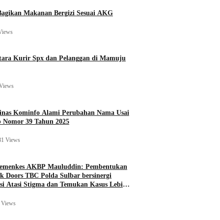
agikan Makanan Bergizi Sesuai AKG
Views
ara Kurir Spx dan Pelanggan di Mamuju
Views
Dinas Kominfo Alami Perubahan Nama Usai
b Nomor 39 Tahun 2025
81 Views
Kemenkes AKBP Mauluddin: Pembentukan
k Doors TBC Polda Sulbar bersinergi
si Atasi Stigma dan Temukan Kasus Lebih
 Views