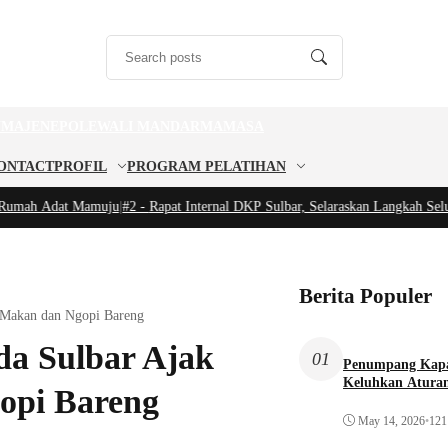
U
MAJENE
POLEWALI MANDAR
MAMASA
ONTACT
PROFIL
PROGRAM PELATIHAN
mah Adat Mamuju
|
#2 -
Rapat Internal DKP Sulbar, Selaraskan Langkah Seluruh
Berita Populer
 Makan dan Ngopi Bareng
da Sulbar Ajak
01
Penumpang Kapa
Keluhkan Aturan
opi Bareng
May 14, 2026
•
121