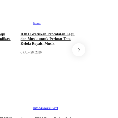
News
opi
DJKI Gratiskan Pencatatan Lagu
dikasi
dan Musik untuk Perkuat Tata
Kelola Royalti Musik
News
July 20, 2026
Menko Polkam Aja
Tetap Tenang, Perc
Hukum kepada Ap
July 10, 2026
Info Sulawesi Barat
ADVETORIA
Info Sulawesi 