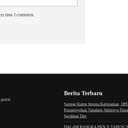
ext time I comment.
Berita Terbaru
 portal
Sempat Kabur hingga Kalimantan, DP
Pengeroyokan Tapalang Akhirnya Datan
Serahkan Diri
DALAM RANGKA PKN II TAHUN 2