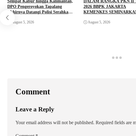
Sempat Kabur hingga Kalimantan,
DALAM RANGKA PKN II
DPO Pengeroyokan Tapalang
2026 BBPK JAKARTA
Akhirnya Datangi Polisi Serahkan
KEMENKES SEMINARKA
Diri
KELAYAKAN RANCANG
August 5, 2026
August 5, 2026
PROYEK PERUBAHAN K
DOORS BHABINKAMTIB
PEDULI TBC DI WILAYA
HUKUM POLDA SULAWE
BARAT
Comment
Leave a Reply
Your email address will not be published.
Required fields are
Comment
*