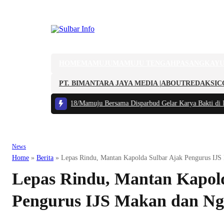
HOME
MAMUJU
MAMUJU TENGAH
PASANGKAY
PT. BIMANTARA JAYA MEDIA |
ABOUT
REDAKSI
C
aya Lokal, Kodim 1418/Mamuju Bersama Disparbud Gelar Karya Bakti di Ru
News
Home
»
Berita
»
Lepas Rindu, Mantan Kapolda Sulbar Ajak Pengurus IJS
Lepas Rindu, Mantan Kapol
Pengurus IJS Makan dan Ng