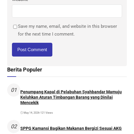
Save my name, email, and website in this browser
for the next time I comment.
Berita Populer
01
Penumpang Kapal di Pelabuhan Syahbandar Mamuju
Keluhkan Aturan Timbangan Barang yang Dinilai
Mencekik
May 14, 2026
•
121 Views
02
SPPG Kamansi Bagikan Makanan Bergizi Sesuai AKG