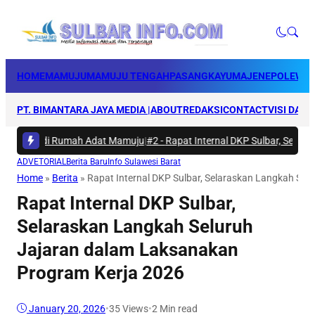
HOME
MAMUJU
MAMUJU TENGAH
PASANGKAYU
MAJENE
POLEWAL
PT. BIMANTARA JAYA MEDIA |
ABOUT
REDAKSI
CONTACT
VISI DAN 
akti di Rumah Adat Mamuju
|
#2 -
Rapat Internal DKP Sulbar, Selaraskan
ADVETORIAL
Berita Baru
Info Sulawesi Barat
Home
»
Berita
»
Rapat Internal DKP Sulbar, Selaraskan Langkah Se
Rapat Internal DKP Sulbar,
Selaraskan Langkah Seluruh
Jajaran dalam Laksanakan
Program Kerja 2026
January 20, 2026
•
35
Views
•
2 Min read