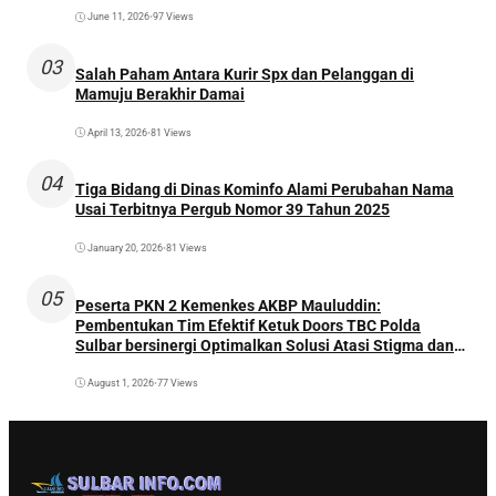
June 11, 2026
•
97 Views
03
Salah Paham Antara Kurir Spx dan Pelanggan di
Mamuju Berakhir Damai
April 13, 2026
•
81 Views
04
Tiga Bidang di Dinas Kominfo Alami Perubahan Nama
Usai Terbitnya Pergub Nomor 39 Tahun 2025
January 20, 2026
•
81 Views
05
Peserta PKN 2 Kemenkes AKBP Mauluddin:
Pembentukan Tim Efektif Ketuk Doors TBC Polda
Sulbar bersinergi Optimalkan Solusi Atasi Stigma dan
Temukan Kasus Lebih Awal
August 1, 2026
•
77 Views