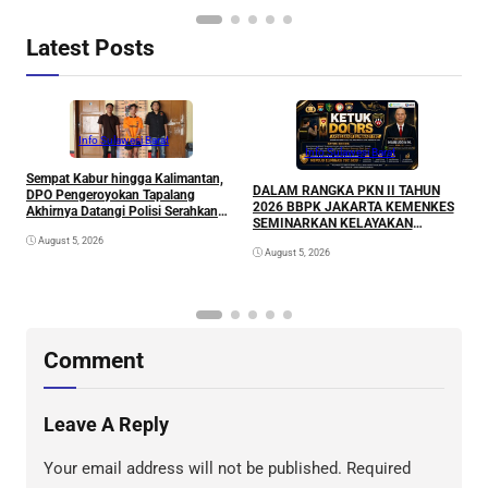
SULAWESI BARAT
Latest Posts
Info Sulawesi Barat
Info Sulawesi Barat
Sempat Kabur hingga Kalimantan,
A
DALAM RANGKA PKN II TAHUN
DPO Pengeroyokan Tapalang
L
2026 BBPK JAKARTA KEMENKES
Akhirnya Datangi Polisi Serahkan
P
SEMINARKAN KELAYAKAN
Diri
RANCANGAN PROYEK
August 5, 2026
August 5, 2026
PERUBAHAN KETUK DOORS
BHABINKAMTIBMAS PEDULI TBC
DI WILAYAH HUKUM POLDA
SULAWESI BARAT
Comment
Leave A Reply
Your email address will not be published.
Required