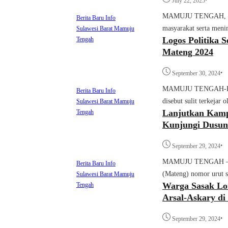
July 22, 2025
MAMUJU TENGAH, — D
Berita Baru
Info
masyarakat serta meni
Sulawesi Barat
Mamuju
Logos Politika S
Tengah
Mateng 2024
•
September 30, 2024
MAMUJU TENGAH-Pasan
Berita Baru
Info
disebut sulit terkejar
Sulawesi Barat
Mamuju
Lanjutkan Kam
Tengah
Kunjungi Dusun
•
September 29, 2024
MAMUJU TENGAH – Pas
Berita Baru
Info
(Mateng) nomor urut sa
Sulawesi Barat
Mamuju
Warga Sasak Lom
Tengah
Arsal-Askary di
•
September 29, 2024