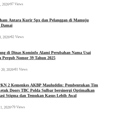
•
97 Views
1, 2026
aham Antara Kurir Spx dan Pelanggan di Mamuju
r Damai
•
82 Views
3, 2026
ang di Dinas Kominfo Alami Perubahan Nama Usai
a Pergub Nomor 39 Tahun 2025
•
81 Views
 20, 2026
 PKN 2 Kemenkes AKBP Mauluddin: Pembentukan Tim
Ketuk Doors TBC Polda Sulbar bersinergi Optimalkan
tasi Stigma dan Temukan Kasus Lebih Awal
•
79 Views
1, 2026