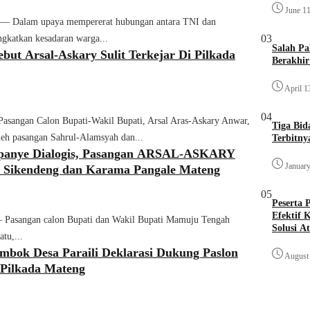
June 1
alam upaya mempererat hubungan antara TNI dan
03
ngkatkan kesadaran warga...
Salah P
ebut Arsal-Askary Sulit Terkejar Di Pilkada
Berakhi
April 1
04
gan Calon Bupati-Wakil Bupati, Arsal Aras-Askary Anwar,
Tiga Bid
 oleh pasangan Sahrul-Alamsyah dan...
Terbitny
panye Dialogis, Pasangan ARSAL-ASKARY
January
 Sikendeng dan Karama Pangale Mateng
05
Peserta
Efektif 
angan calon Bupati dan Wakil Bupati Mamuju Tengah
Solusi A
tu,...
bok Desa Paraili Deklarasi Dukung Paslon
August 
 Pilkada Mateng