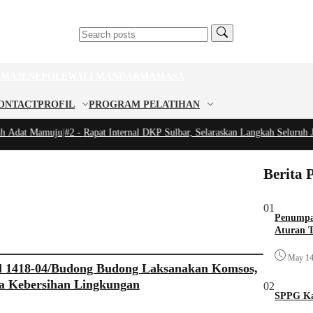
U
MAJENE
POLEWALI MANDAR
MAMASA
ONTACT
PROFIL
PROGRAM PELATIHAN
 Adat Mamuju
|
#2 -
Rapat Internal DKP Sulbar, Selaraskan Langkah Seluruh J
Berita 
01
Penumpa
Aturan T
May 14
l 1418-04/Budong Budong Laksanakan Komsos,
a Kebersihan Lingkungan
02
SPPG Ka