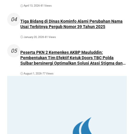
April 13, 2026
•
81 Views
04
Tiga Bidang di Dinas Kominfo Alami Perubahan Nama
Usai Terbitnya Pergub Nomor 39 Tahun 2025
January 20, 2026
•
81 Views
05
Peserta PKN 2 Kemenkes AKBP Mauluddin:
Pembentukan Tim Efektif Ketuk Doors TBC Polda
Sulbar bersinergi Optimalkan Solusi Atasi Stigma dan
Temukan Kasus Lebih Awal
August 1, 2026
•
77 Views