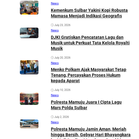
SULAWESI BARAT
News
Kemenkum Sulbar Yakini Kopi Robusta
Mamasa Menjadi Indikasi Geografis
July 23, 2026
News
DJKI Gratiskan Pencatatan Lagu dan
Musik untuk Perkuat Tata Kelola Royalti
Musik
July 20, 2026
News
Menko Polkam Ajak Masyarakat Tetap
Tenang, Percayakan Proses Hukum
kepada Aparat
July 10, 2026
News
Polresta Mamuju Juara I Cipta Lagu
Mars Polda Sulbar
July 2, 2026
News
Polresta Mamuju Jamin Aman, Meriah
hingga Bersih, Gebyar Hari Bhayangkara