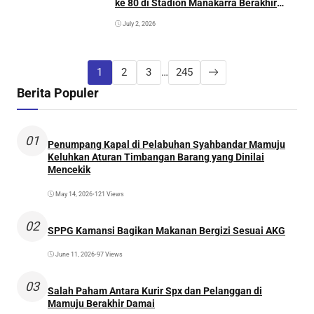
ke 80 di Stadion Manakarra Berakhir
Sukses
July 2, 2026
1
2
3
…
245
Berita Populer
01
Penumpang Kapal di Pelabuhan Syahbandar Mamuju
Keluhkan Aturan Timbangan Barang yang Dinilai
Mencekik
May 14, 2026
•
121 Views
02
SPPG Kamansi Bagikan Makanan Bergizi Sesuai AKG
June 11, 2026
•
97 Views
03
Salah Paham Antara Kurir Spx dan Pelanggan di
Mamuju Berakhir Damai