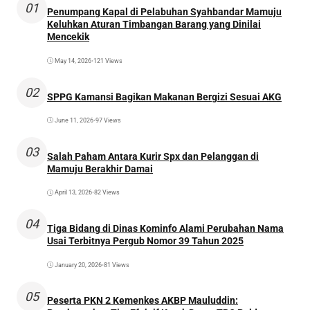
01
Penumpang Kapal di Pelabuhan Syahbandar Mamuju
Keluhkan Aturan Timbangan Barang yang Dinilai
Mencekik
May 14, 2026
•
121 Views
02
SPPG Kamansi Bagikan Makanan Bergizi Sesuai AKG
June 11, 2026
•
97 Views
03
Salah Paham Antara Kurir Spx dan Pelanggan di
Mamuju Berakhir Damai
April 13, 2026
•
82 Views
04
Tiga Bidang di Dinas Kominfo Alami Perubahan Nama
Usai Terbitnya Pergub Nomor 39 Tahun 2025
January 20, 2026
•
81 Views
05
Peserta PKN 2 Kemenkes AKBP Mauluddin: