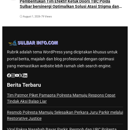
Pembentukan Tim Efektif Ketuk Doors TBC Polda
Sulbar bersinergi Optimalkan Solusi Atasi Stigma dan
Temukan Kasus Lebih Awal
August 1, 2026
•
79 Views
Rubrik adalah tema WordPress yang diciptakan khusus untuk
portal berita, majalah dan blog profesional dengan optimasi
yang memastikan website lebih ramah oleh search engine.
Berita Terbaru
Tim Patmor Piket Pamapta Polresta Mamuju Respons Cepat
Tindak Aksi Balap Liar
Resmob Polresta Mamuju Selesaikan Perkara Juru Parkir melalui
Restorative Justice
Viral Paksa Nasabah Bayar Parkir, Resmob dan URC Polresta