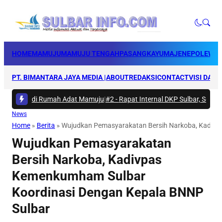
HOME
MAMUJU
MAMUJU TENGAH
PASANGKAYU
MAJENE
POLEWAL
PT. BIMANTARA JAYA MEDIA |
ABOUT
REDAKSI
CONTACT
VISI DAN 
 Bakti di Rumah Adat Mamuju
|
#2 -
Rapat Internal DKP Sulbar, Selarask
News
Home
»
Berita
»
Wujudkan Pemasyarakatan Bersih Narkoba, Kadivp
Wujudkan Pemasyarakatan
Bersih Narkoba, Kadivpas
Kemenkumham Sulbar
Koordinasi Dengan Kepala BNNP
Sulbar