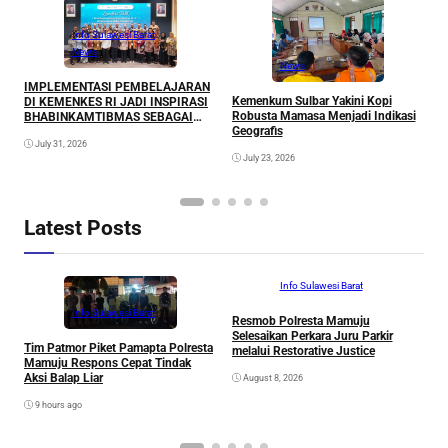
Info Sulawesi Barat
News
News
D
IMPLEMENTASI PEMBELAJARAN
d
Kemenkum Sulbar Yakini Kopi
DI KEMENKES RI JADI INSPIRASI
K
Robusta Mamasa Menjadi Indikasi
BHABINKAMTIBMAS SEBAGAI
Geografis
AGEN AKSELERASI ELIMINASI
July 31, 2026
TBC DI SULAWESI BARAT
July 23, 2026
Latest Posts
Info Sulawesi Barat
Info Sulawesi Barat
Resmob Polresta Mamuju
V
Selesaikan Perkara Juru Parkir
R
Tim Patmor Piket Pamapta Polresta
melalui Restorative Justice
S
Mamuju Respons Cepat Tindak
Aksi Balap Liar
August 8, 2026
9 hours ago