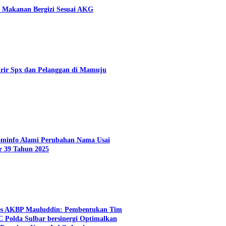
 Makanan Bergizi Sesuai AKG
rir Spx dan Pelanggan di Mamuju
Kominfo Alami Perubahan Nama Usai
r 39 Tahun 2025
es AKBP Mauluddin: Pembentukan Tim
C Polda Sulbar bersinergi Optimalkan