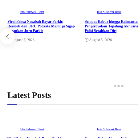
Info Sulawesi Barat
Info Sulawesi Barat
Viral Paksa Nasabah Bayar Parkir,
Sempat Kabur hingga Kalimant
Resmob dan URC Polresta Mamuju Sigap
Pengeroyokan Tapalang Akhirny
Amankan Juru Parkir
Polisi Serahkan Diri
August 7, 2026
August 5, 2026
Latest Posts
Info Sulawesi Barat
Info Sulawesi Barat