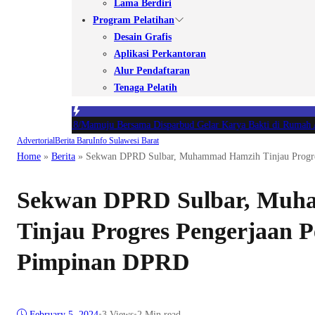
Lama Berdiri
Program Pelatihan
Desain Grafis
Aplikasi Perkantoran
Alur Pendaftaran
Tenaga Pelatih
al, Kodim 1418/Mamuju Bersama Disparbud Gelar Karya Bakti di Rumah Ada
Advertorial
Berita Baru
Info Sulawesi Barat
Home
»
Berita
»
Sekwan DPRD Sulbar, Muhammad Hamzih Tinjau Progre
Sekwan DPRD Sulbar, Muh
Tinjau Progres Pengerjaan 
Pimpinan DPRD
February 5, 2024
•
3
Views
•
2 Min read