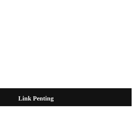
Link Penting
r, Resmob
Tentang Kami
 Amankan
Kerja Sama
Kontak
n, DPO
Redaksi