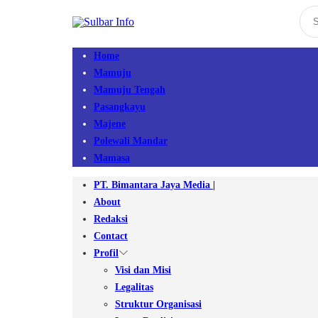
Home
Mamuju
Mamuju Tengah
Pasangkayu
Majene
Polewali Mandar
Mamasa
PT. Bimantara Jaya Media |
About
Redaksi
Contact
Profil
Visi dan Misi
Legalitas
Struktur Organisasi