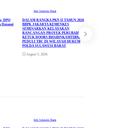
Info Sulawesi Barat
an, DPO
DALAM RANGKA PKN II TAHUN 2026
Info Sulawesi Barat
a Datangi
BBPK JAKARTA KEMENKES
SEMINARKAN KELAYAKAN
Antrean BBM Tetap Pad
RANCANGAN PROYEK PERUBAHAN
Kini Lancar Berkat Pos
KETUK DOORS BHABINKAMTIBMAS
Mamuju
PEDULI TBC DI WILAYAH HUKUM
POLDA SULAWESI BARAT
August 5, 2026
August 5, 2026
Info Sulawesi Barat