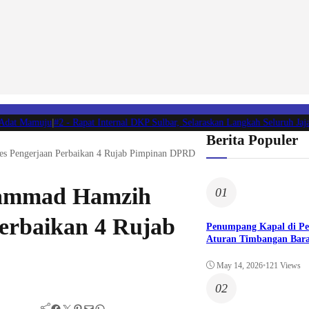
t Mamuju
|
#2 -
Rapat Internal DKP Sulbar, Selaraskan Langkah Seluruh Jajara
Berita Populer
s Pengerjaan Perbaikan 4 Rujab Pimpinan DPRD
ammad Hamzih
01
Perbaikan 4 Rujab
Penumpang Kapal di P
Aturan Timbangan Bara
May 14, 2026
•
121 Views
02
Facebook
Twitter
Pinterest
Mail
WhatsApp