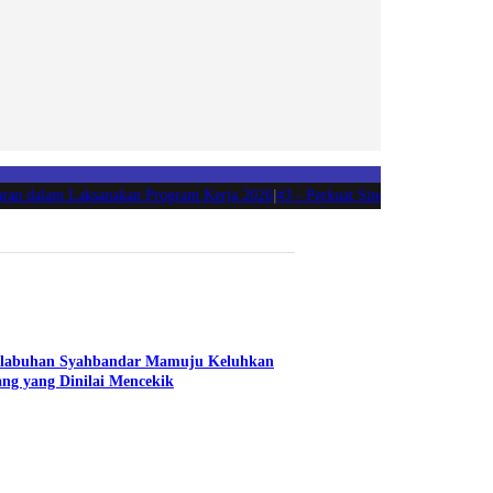
n dalam Laksanakan Program Kerja 2026
|
#3 -
Perkuat Sinergi dan Akuntabilita
elabuhan Syahbandar Mamuju Keluhkan
ng yang Dinilai Mencekik