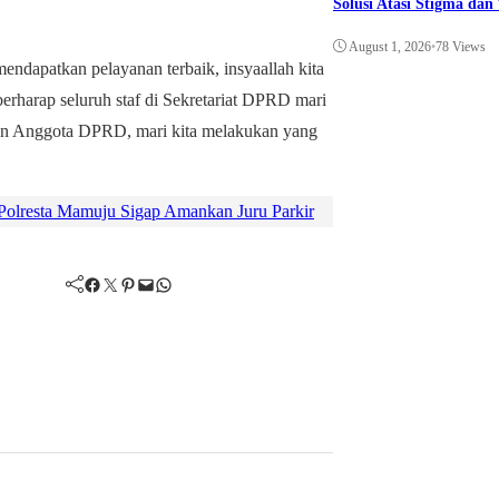
Solusi Atasi Stigma da
August 1, 2026
•
78 Views
ndapatkan pelayanan terbaik, insyaallah kita
erharap seluruh staf di Sekretariat DPRD mari
dan Anggota DPRD, mari kita melakukan yang
Polresta Mamuju Sigap Amankan Juru Parkir
Facebook
Twitter
Pinterest
Mail
WhatsApp