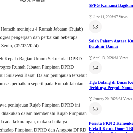
SPPG Kamansi Bagikan
June 11, 2026
•
97 Views
03
 Hamzih meninjau 4 Rumah Jabatan (Rujab)
ogres pengerjaan dan perbaikan beberapa
Salah Paham Antara Ku
 Senin, (05/02/2024)
Berakhir Damai
April 13, 2026
•
81 Views
eh Kepala Bagian Umum Sekretariat DPRD
at progres Rumah Jabatan Pimpinan DPRD
04
nur Sulawesi Barat. Dalam peninjauan tersebut
Tiga Bidang di Dinas 
proses perbaikan seperti pada Rumah Jabatan
Terbitnya Pergub Nomo
January 20, 2026
•
81 Views
wa peninjauan Rujab Pimpinan DPRD ini
05
lah dilakukan dalam membenahi Rujab Pimpinan
bila ada kekurangan, maka sebaiknya
Peserta PKN 2 Kemenk
Efektif Ketuk Doors TB
ik terhadap Pimpinan DPRD dan Anggota DPRD