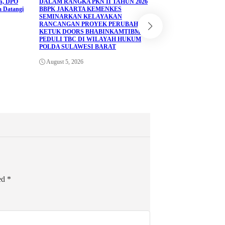
an, DPO
DALAM RANGKA PKN II TAHUN 2026
Info Sulawesi Barat
a Datangi
BBPK JAKARTA KEMENKES
SEMINARKAN KELAYAKAN
Antrean BBM Tetap Pad
RANCANGAN PROYEK PERUBAHAN
Kini Lancar Berkat Pos
KETUK DOORS BHABINKAMTIBMAS
Mamuju
PEDULI TBC DI WILAYAH HUKUM
POLDA SULAWESI BARAT
August 5, 2026
August 5, 2026
ked
*