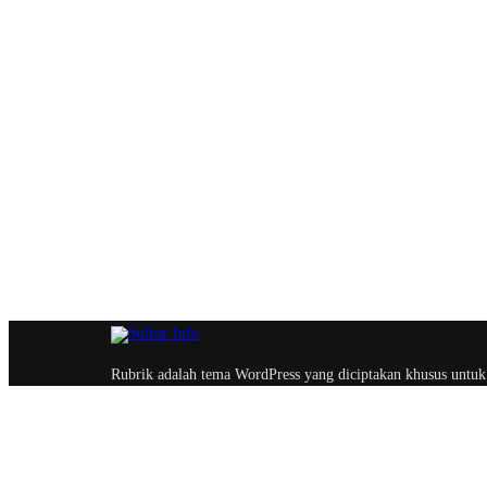
Rubrik adalah tema WordPress yang diciptakan khusus untuk
berita, majalah dan blog profesional dengan optimasi yang
memastikan website lebih ramah oleh search engine.