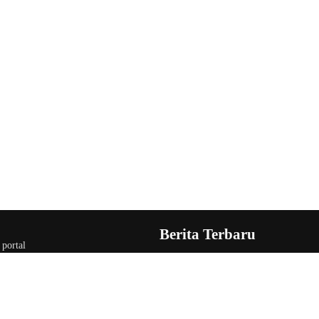
Berita Terbaru
 portal
Viral Paksa Nasabah Bayar Parki
dan URC Polresta Mamuju Sigap
Juru Parkir
Sempat Kabur hingga Kalimanta