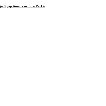
ju Sigap Amankan Juru Parkir
Info Sulawesi Barat
Sempat Kabur hingga Ka
August 5, 2026