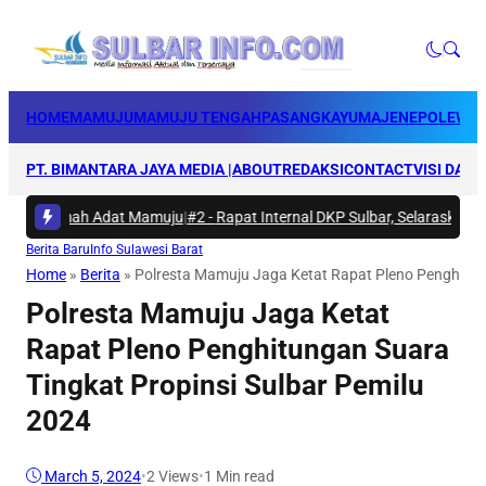
HOME
MAMUJU
MAMUJU TENGAH
PASANGKAYU
MAJENE
POLEWAL
PT. BIMANTARA JAYA MEDIA |
ABOUT
REDAKSI
CONTACT
VISI DAN 
 di Rumah Adat Mamuju
|
#2 -
Rapat Internal DKP Sulbar, Selaraskan Lan
Berita Baru
Info Sulawesi Barat
Home
»
Berita
»
Polresta Mamuju Jaga Ketat Rapat Pleno Penghitun
Polresta Mamuju Jaga Ketat
Rapat Pleno Penghitungan Suara
Tingkat Propinsi Sulbar Pemilu
2024
March 5, 2024
•
2
Views
•
1 Min read