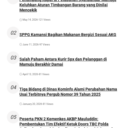
Keluhkan Aturan Timbangan Barang yang Dinilai
Mencekik
May 14, 2026
•
121 Views
02
SPPG Kamansi Bagikan Makanan Bergizi Sesuai AKG
June 11, 2026
•
97 Views
03
Salah Paham Antara Kurir Spx dan Pelanggan di
Mamuju Berakhir Damai
April 13, 2026
•
81 Views
04
Tiga Bidang di Dinas Kominfo Alami Perubahan Nama
Usai Terbitnya Pergub Nomor 39 Tahun 2025
January 20, 2026
•
81 Views
05
Peserta PKN 2 Kemenkes AKBP Mauluddin:
Pembentukan Tim Efektif Ketuk Doors TBC Polda