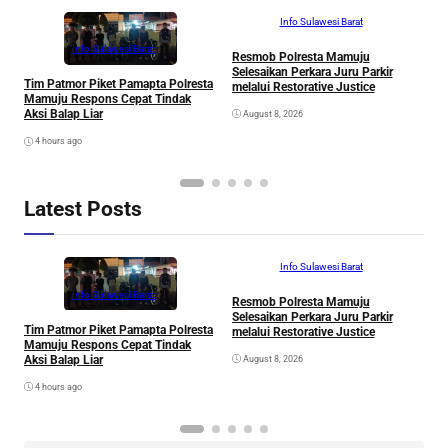
Info Sulawesi Barat
Info Sulawesi Barat
Resmob Polresta Mamuju
V
Selesaikan Perkara Juru Parkir
R
Tim Patmor Piket Pamapta Polresta
melalui Restorative Justice
S
Mamuju Respons Cepat Tindak
Aksi Balap Liar
August 8, 2026
4 hours ago
Latest Posts
Info Sulawesi Barat
Info Sulawesi Barat
Resmob Polresta Mamuju
V
Selesaikan Perkara Juru Parkir
R
Tim Patmor Piket Pamapta Polresta
melalui Restorative Justice
S
Mamuju Respons Cepat Tindak
Aksi Balap Liar
August 8, 2026
4 hours ago