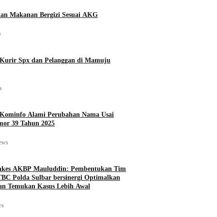
an Makanan Bergizi Sesuai AKG
s
Kurir Spx dan Pelanggan di Mamuju
s
s Kominfo Alami Perubahan Nama Usai
mor 39 Tahun 2025
iews
nkes AKBP Mauluddin: Pembentukan Tim
TBC Polda Sulbar bersinergi Optimalkan
dan Temukan Kasus Lebih Awal
ws