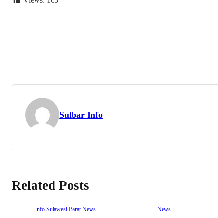
Views:
163
Sulbar Info
Related Posts
Info Sulawesi Barat
News
News