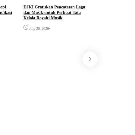
opi
DJKI Gratiskan Pencatatan Lagu
dikasi
dan Musik untuk Perkuat Tata
Kelola Royalti Musik
•
July 20, 2026
News
Menko Polkam Aja
Tetap Tenang, Perc
Hukum kepada Ap
•
July 10, 2026