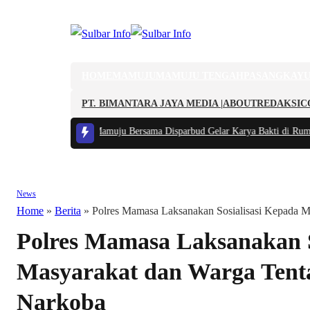
HOME
MAMUJU
MAMUJU TENGAH
PASANGKAY
PT. BIMANTARA JAYA MEDIA |
ABOUT
REDAKSI
C
Lokal, Kodim 1418/Mamuju Bersama Disparbud Gelar Karya Bakti di Rumah 
News
Home
»
Berita
»
Polres Mamasa Laksanakan Sosialisasi Kepada 
Polres Mamasa Laksanakan S
Masyarakat dan Warga Tent
Narkoba