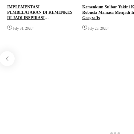
IMPLEMENTASI
Kemenkum Sulbar Yakini K
PEMBELAJARAN DI KEMENKES
Robusta Mamasa Menjadi In
RI JADI INSPIRASI
Geografis
BHABINKAMTIBMAS SEBAGAI
•
•
AGEN AKSELERASI ELIMINASI
July 31, 2026
July 23, 2026
TBC DI SULAWESI BARAT