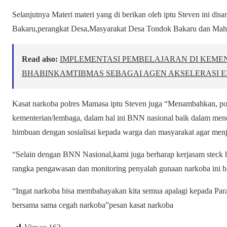
Selanjutnya Materi materi yang di berikan oleh iptu Steven ini d
Bakaru,perangkat Desa,Masyarakat Desa Tondok Bakaru dan Mahas
Read also:
IMPLEMENTASI PEMBELAJARAN DI KEMENK
BHABINKAMTIBMAS SEBAGAI AGEN AKSELERASI EL
Kasat narkoba polres Mamasa iptu Steven juga “Menambahkan, pol
kementerian/lembaga, dalam hal ini BNN nasional baik dalam me
himbuan dengan sosialisai kepada warga dan masyarakat agar menj
“Selain dengan BNN Nasional,kami juga berharap kerjasam steck ho
rangka pengawasan dan monitoring penyalah gunaan narkoba ini bi
“Ingat narkoba bisa membahayakan kita semua apalagi kepada Para 
bersama sama cegah narkoba”pesan kasat narkoba