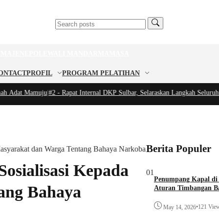
U
MAJENE
POLEWALI MANDAR
MAMASA
ONTACT
PROFIL
PROGRAM PELATIHAN
Adat Mamuju
|
#2 -
Rapat Internal DKP Sulbar, Selaraskan Langkah Seluruh Jaj
Berita Populer
Masyarakat dan Warga Tentang Bahaya Narkoba
osialisasi Kepada
01
Penumpang Kapal di
ang Bahaya
Aturan Timbangan Ba
•
121 Vie
May 14, 2026