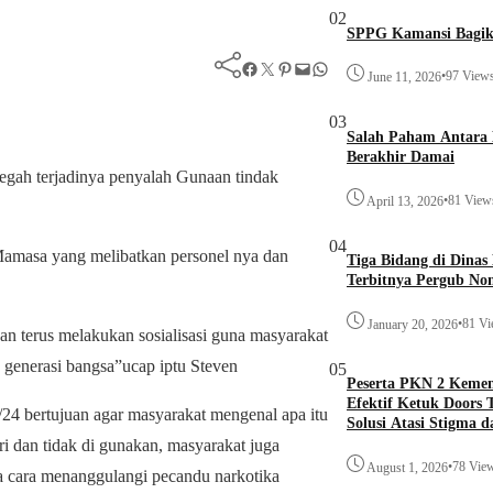
02
SPPG Kamansi Bagik
Facebook
Twitter
Pinterest
Mail
WhatsApp
•
97 View
June 11, 2026
03
Salah Paham Antara 
Berakhir Damai
gah terjadinya penyalah Gunaan tindak
•
81 View
April 13, 2026
04
 Mamasa yang melibatkan personel nya dan
Tiga Bidang di Dina
Terbitnya Pergub No
•
81 V
January 20, 2026
n terus melakukan sosialisasi guna masyarakat
 generasi bangsa”ucap iptu Steven
05
Peserta PKN 2 Keme
Efektif Ketuk Doors 
1/24 bertujuan agar masyarakat mengenal apa itu
Solusi Atasi Stigma 
ari dan tidak di gunakan, masyarakat juga
•
78 Vie
August 1, 2026
 cara menanggulangi pecandu narkotika