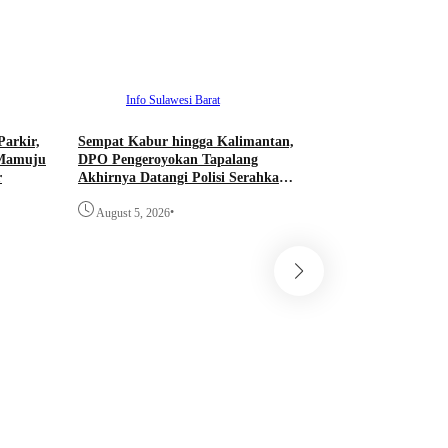
Info Sulawesi Barat
Parkir,
Sempat Kabur hingga Kalimantan,
 Mamuju
DPO Pengeroyokan Tapalang
r
Akhirnya Datangi Polisi Serahkan
Diri
•
August 5, 2026
Info Sulawesi 
DALAM RANGKA 
2026 BBPK JAKA
KEMENKES SEM
KELAYAKAN RA
•
PROYEK PERUB
August 5, 2026