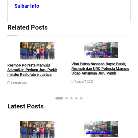
Sulbar Info
Related Posts
Info Sulawesi Barat
Info Sulawesi Barat
Viral Paksa Nasabah Bayar Parkir,
S
Resmob Polresta Mamuju
Resmob dan URC Polresta Mamuju
D
Selesaikan Perkara Juru Parkir
Sigap Amankan Juru Parkir
A
melalui Restorative Justice
Di
August 7, 2026
14 hours ago
Latest Posts
Info Sulawesi Barat
Info Sulawesi Barat