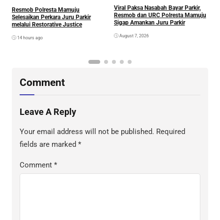
Viral Paksa Nasabah Bayar Parkir,
S
Resmob Polresta Mamuju
Resmob dan URC Polresta Mamuju
D
Selesaikan Perkara Juru Parkir
Sigap Amankan Juru Parkir
A
melalui Restorative Justice
Di
August 7, 2026
14 hours ago
Comment
Leave A Reply
Your email address will not be published.
Required
fields are marked
*
Comment
*