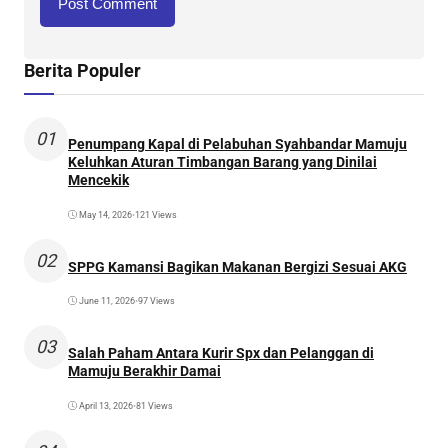
Berita Populer
01
Penumpang Kapal di Pelabuhan Syahbandar Mamuju
Keluhkan Aturan Timbangan Barang yang Dinilai
Mencekik
May 14, 2026
•
121 Views
02
SPPG Kamansi Bagikan Makanan Bergizi Sesuai AKG
June 11, 2026
•
97 Views
03
Salah Paham Antara Kurir Spx dan Pelanggan di
Mamuju Berakhir Damai
April 13, 2026
•
81 Views