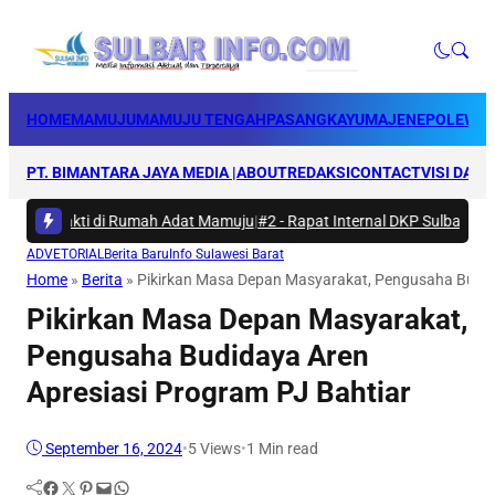
HOME
MAMUJU
MAMUJU TENGAH
PASANGKAYU
MAJENE
POLEWAL
PT. BIMANTARA JAYA MEDIA |
ABOUT
REDAKSI
CONTACT
VISI DAN 
rya Bakti di Rumah Adat Mamuju
|
#2 -
Rapat Internal DKP Sulbar, Selara
ADVETORIAL
Berita Baru
Info Sulawesi Barat
Home
»
Berita
»
Pikirkan Masa Depan Masyarakat, Pengusaha Budida
Pikirkan Masa Depan Masyarakat,
Pengusaha Budidaya Aren
Apresiasi Program PJ Bahtiar
September 16, 2024
•
5
Views
•
1 Min read
Facebook
Twitter
Pinterest
Mail
WhatsApp