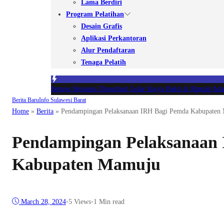
Lama Berdiri
Program Pelatihan
Desain Grafis
Aplikasi Perkantoran
Alur Pendaftaran
Tenaga Pelatih
Kodim 1418/Mamuju Bersama Disparbud Gelar Karya Bakti di Rumah Adat M
Berita Baru
Info Sulawesi Barat
Home
»
Berita
»
Pendampingan Pelaksanaan IRH Bagi Pemda Kabupaten
Pendampingan Pelaksanaan
Kabupaten Mamuju
March 28, 2024
•
5
Views
•
1 Min read