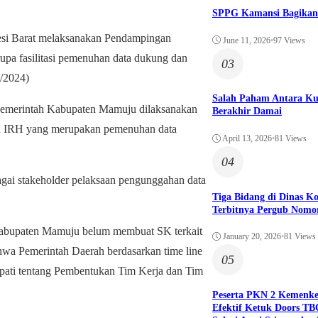
SPPG Kamansi Bagikan
i Barat melaksanakan Pendampingan
June 11, 2026
•
97 Views
pa fasilitasi pemenuhan data dukung dan
03
/2024)
Salah Paham Antara Ku
Pemerintah Kabupaten Mamuju dilaksanakan
Berakhir Damai
an IRH yang merupakan pemenuhan data
April 13, 2026
•
81 Views
04
gai stakeholder pelaksaan pengunggahan data
Tiga Bidang di Dinas 
Terbitnya Pergub Nomo
Kabupaten Mamuju belum membuat SK terkait
January 20, 2026
•
81 Views
wa Pemerintah Daerah berdasarkan time line
05
upati tentang Pembentukan Tim Kerja dan Tim
Peserta PKN 2 Kemenk
Efektif Ketuk Doors TB