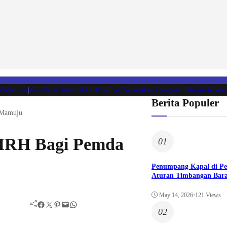
amuju
|
#2 -
Rapat Internal DKP Sulbar, Selaraskan Langkah Seluruh Jajaran da
Berita Populer
 Mamuju
 IRH Bagi Pemda
01
Penumpang Kapal di P
Aturan Timbangan Bara
May 14, 2026
•
121 Views
Facebook
Twitter
Pinterest
Mail
WhatsApp
02