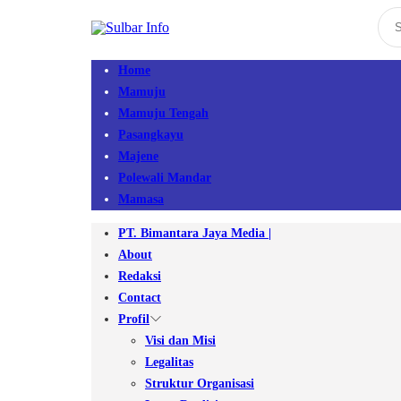
Home
Mamuju
Mamuju Tengah
Pasangkayu
Majene
Polewali Mandar
Mamasa
PT. Bimantara Jaya Media |
About
Redaksi
Contact
Profil
Visi dan Misi
Legalitas
Struktur Organisasi