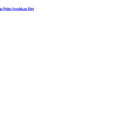
 Polisi Serahkan Diri
Info Sulawesi Barat
DALAM RANGKA PKN II
PERUBAHAN KETUK DOO
August 5, 2026