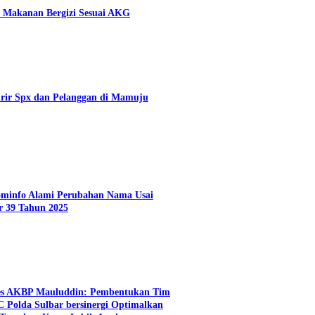
 Makanan Bergizi Sesuai AKG
rir Spx dan Pelanggan di Mamuju
Kominfo Alami Perubahan Nama Usai
r 39 Tahun 2025
es AKBP Mauluddin: Pembentukan Tim
C Polda Sulbar bersinergi Optimalkan