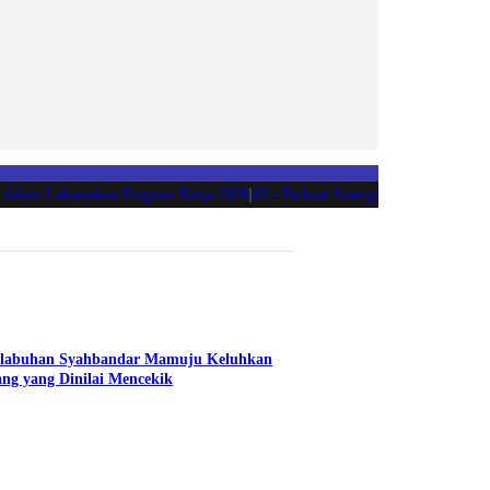
lam Laksanakan Program Kerja 2026
|
#3 -
Perkuat Sinergi dan Akuntabilitas, K
elabuhan Syahbandar Mamuju Keluhkan
ng yang Dinilai Mencekik