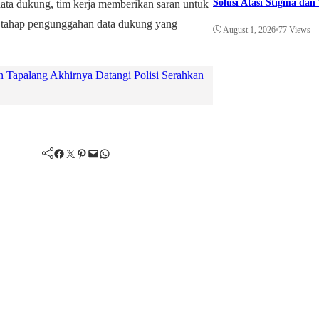
Solusi Atasi Stigma da
ta dukung, tim kerja memberikan saran untuk
 tahap pengunggahan data dukung yang
August 1, 2026
•
77 Views
Tapalang Akhirnya Datangi Polisi Serahkan
Facebook
Twitter
Pinterest
Mail
WhatsApp