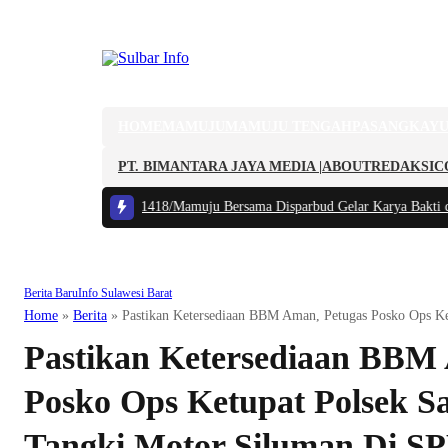
HOME
MAMUJU
MAMUJU TENGAH
PASANGKAY
PT. BIMANTARA JAYA MEDIA |
ABOUT
REDAKSI
C
udaya Lokal, Kodim 1418/Mamuju Bersama Disparbud Gelar Karya Bakti di 
Berita Baru
Info Sulawesi Barat
Home
»
Berita
»
Pastikan Ketersediaan BBM Aman, Petugas Posko Ops K
Pastikan Ketersediaan BBM
Posko Ops Ketupat Polsek S
Tangki Motor Siluman Di S