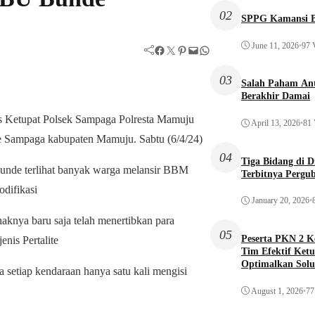
02
SPPG Kamansi B
June 11, 2026
•
97 
Facebook
Twitter
Pinterest
Mail
WhatsApp
03
Salah Paham Ant
Berakhir Damai
ps Ketupat Polsek Sampaga Polresta Mamuju
April 13, 2026
•
81 
 Sampaga kabupaten Mamuju. Sabtu (6/4/24)
04
Tiga Bidang di 
Bunde terlihat banyak warga melansir BBM
Terbitnya Pergu
difikasi
January 20, 2026
•
nya baru saja telah menertibkan para
05
Peserta PKN 2 
nis Pertalite
Tim Efektif Ketu
Optimalkan Solu
setiap kendaraan hanya satu kali mengisi
Awal
August 1, 2026
•
77