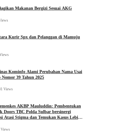
agikan Makanan Bergizi Sesuai AKG
Views
ara Kurir Spx dan Pelanggan di Mamuju
Views
Dinas Kominfo Alami Perubahan Nama Usai
b Nomor 39 Tahun 2025
81 Views
Kemenkes AKBP Mauluddin: Pembentukan
k Doors TBC Polda Sulbar bersinergi
si Atasi Stigma dan Temukan Kasus Lebih
 Views