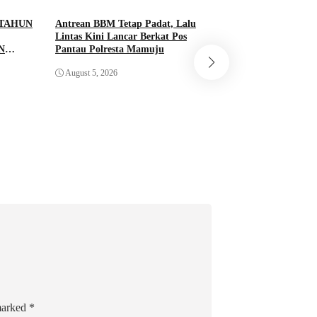
ADVETORIA
Info Sulawesi 
 TAHUN
Antrean BBM Tetap Padat, Lalu
Lintas Kini Lancar Berkat Pos
N
Pantau Polresta Mamuju
Pemprov Sulbar Pe
AN
Bencana melalui K
August 5, 2026
ETUK
dengan IMV Corpor
MAS
untuk Instalasi Si
August 4, 2026
H
SI
 marked
*