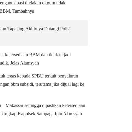
engantisipasi tindakan oknum tidak
n BBM. Tambahnya
an Tapalang Akhirnya Datangi Polisi
ok ketersediaan BBM dan tidak terjadi
dik. Jelas Alamsyah
tuk tegas kepada SPBU terkait penyaluran
an bbm subsidi, terutama jika dijual lagi ke
u – Makassar sehingga dipastikan ketersediaan
tri. Ungkap Kapolsek Sampaga Iptu Alamsyah