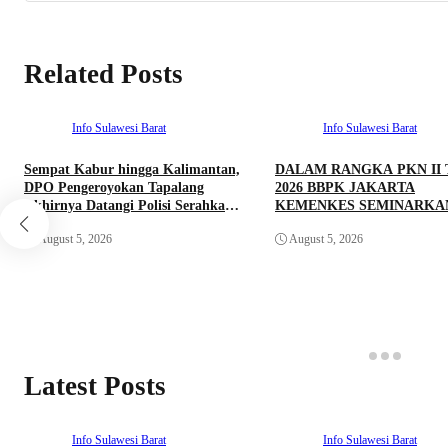
Related Posts
Info Sulawesi Barat
Info Sulawesi Barat
Sempat Kabur hingga Kalimantan,
DALAM RANGKA PKN II
DPO Pengeroyokan Tapalang
2026 BBPK JAKARTA
Akhirnya Datangi Polisi Serahkan
KEMENKES SEMINARKA
Diri
KELAYAKAN RANCANG
August 5, 2026
August 5, 2026
PROYEK PERUBAHAN K
DOORS BHABINKAMTIB
PEDULI TBC DI WILAYA
HUKUM POLDA SULAWE
BARAT
Latest Posts
Info Sulawesi Barat
Info Sulawesi Barat