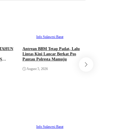
Info Sulawesi Barat
ADVETORIA
Info Sulawesi 
 TAHUN
Antrean BBM Tetap Padat, Lalu
Lintas Kini Lancar Berkat Pos
N
Pantau Polresta Mamuju
Pemprov Sulbar Pe
AN
Bencana melalui K
August 5, 2026
ETUK
dengan IMV Corpor
MAS
untuk Instalasi Si
August 4, 2026
H
SI
Info Sulawesi Barat