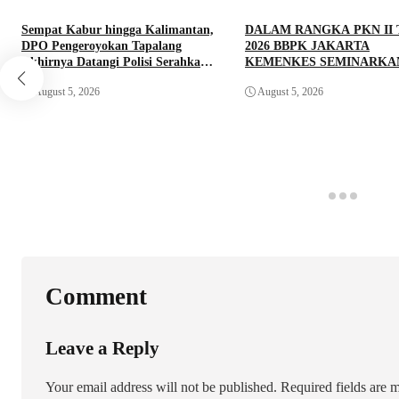
Sempat Kabur hingga Kalimantan,
DALAM RANGKA PKN II
DPO Pengeroyokan Tapalang
2026 BBPK JAKARTA
Akhirnya Datangi Polisi Serahkan
KEMENKES SEMINARKA
Diri
KELAYAKAN RANCANG
August 5, 2026
August 5, 2026
PROYEK PERUBAHAN K
DOORS BHABINKAMTIB
PEDULI TBC DI WILAYA
HUKUM POLDA SULAWE
BARAT
Comment
Leave a Reply
Your email address will not be published.
Required fields are