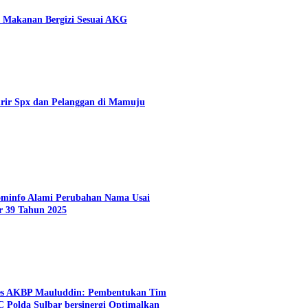
 Makanan Bergizi Sesuai AKG
rir Spx dan Pelanggan di Mamuju
Kominfo Alami Perubahan Nama Usai
r 39 Tahun 2025
es AKBP Mauluddin: Pembentukan Tim
C Polda Sulbar bersinergi Optimalkan