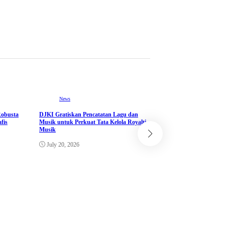
News
Robusta
DJKI Gratiskan Pencatatan Lagu dan
fis
Musik untuk Perkuat Tata Kelola Royalti
Musik
News
July 20, 2026
Menko Polkam Ajak M
Tenang, Percayakan P
kepada Aparat
July 10, 2026