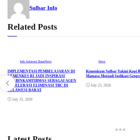
Sulbar Info
Related Posts
Info Sulawesi Barat
News
News
IMPLEMENTASI PEMBELAJARAN DI
Kemenkum Sulbar Yakini Kopi 
KEMENKES RI JADI INSPIRASI
Mamasa Menjadi Indikasi Geogra
BHABINKAMTIBMAS SEBAGAI AGEN
AKSELERASI ELIMINASI TBC DI
July 23, 2026
SULAWESI BARAT
July 31, 2026
Latest Posts