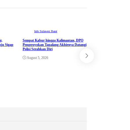
Info Sulawesi Barat
r,
Sempat Kabur hingga Kalimantan, DPO
ju Sigap
Pengeroyokan Tapalang Akhirnya Datangi
Info Sulawesi Barat
Polisi Serahkan Diri
DALAM RANGKA PKN
August 5, 2026
BBPK JAKARTA KE
SEMINARKAN KEL
RANCANGAN PROY
KETUK DOORS BH
PEDULI TBC DI W
POLDA SULAWESI 
August 5, 2026