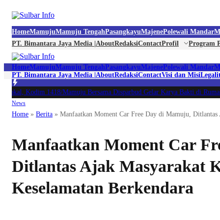
Home
Mamuju
Mamuju Tengah
Pasangkayu
Majene
Polewali Mandar
M
PT. Bimantara Jaya Media |
About
Redaksi
Contact
Profil
Program P
Home
Mamuju
Mamuju Tengah
Pasangkayu
Majene
Polewali Mandar
M
PT. Bimantara Jaya Media |
About
Redaksi
Contact
Visi dan Misi
Legali
Lokal, Kodim 1418/Mamuju Bersama Disparbud Gelar Karya Bakti di Rumah 
News
Home
»
Berita
»
Manfaatkan Moment Car Free Day di Mamuju, Ditlantas
Manfaatkan Moment Car Fr
Ditlantas Ajak Masyarakat
Keselamatan Berkendara