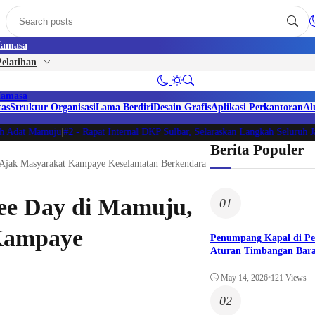
amasa
elatihan
amasa
tas
Struktur Organisasi
Lama Berdiri
Desain Grafis
Aplikasi Perkantoran
Al
Adat Mamuju
|
#2 -
Rapat Internal DKP Sulbar, Selaraskan Langkah Seluruh Jaj
Berita Populer
 Ajak Masyarakat Kampaye Keselamatan Berkendara
ee Day di Mamuju,
01
 Kampaye
Penumpang Kapal di P
Aturan Timbangan Bara
May 14, 2026
•
121 Views
02