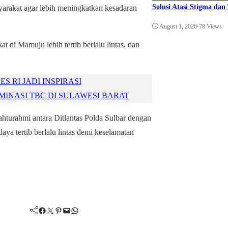
Solusi Atasi Stigma da
yarakat agar lebih meningkatkan kesadaran
August 1, 2026
•
78 Views
 di Mamuju lebih tertib berlalu lintas, dan
 RI JADI INSPIRASI
INASI TBC DI SULAWESI BARAT
lahturahmi antara Ditlantas Polda Sulbar dengan
ya tertib berlalu lintas demi keselamatan
Facebook
Twitter
Pinterest
Mail
WhatsApp