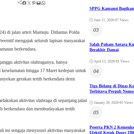
Facebook
Twitter
Pinterest
Mail
WhatsApp
SPPG Kamansi Bagikan
June 11, 2026
•
97 Views
03
) di jalan arteri Mamuju. Ditlantas Polda
reemtif mengajak seluruh lapisan masyarakat
Salah Paham Antara Ku
amatan berkendara.
Berakhir Damai
April 13, 2026
•
81 Views
anggu aktivitas olahraganya, hanya
si keselamatan hingga 17 Maret kedepan untuk
04
anyekan gerakan tertib berkendara demi
Tiga Bidang di Dinas 
Terbitnya Pergub Nomo
elakukan aktivitas olahraga di sepanjang jalan
January 20, 2026
•
81 Views
rtib berkendara dan membudayakan tertib
05
Peserta PKN 2 Kemenk
i ini sengaja menyusuri aktivitas masyarakat
Efektif Ketuk Doors TB