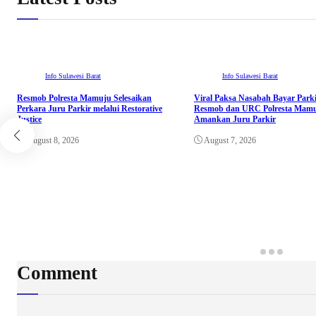
Info Sulawesi Barat
Info Sulawesi Barat
Resmob Polresta Mamuju Selesaikan
Viral Paksa Nasabah Bayar Parki
Perkara Juru Parkir melalui Restorative
Resmob dan URC Polresta Mamu
Justice
Amankan Juru Parkir
August 8, 2026
August 7, 2026
Comment