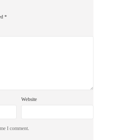
ked
*
Website
time I comment.