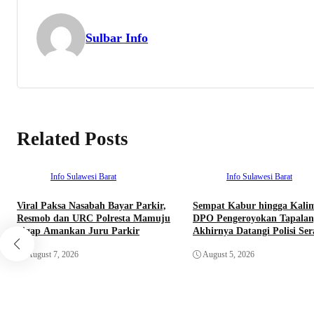
Sulbar Info
Related Posts
Info Sulawesi Barat
Info Sulawesi Barat
Viral Paksa Nasabah Bayar Parkir,
Sempat Kabur hingga Kali
Resmob dan URC Polresta Mamuju
DPO Pengeroyokan Tapalan
Sigap Amankan Juru Parkir
Akhirnya Datangi Polisi Se
Diri
August 7, 2026
August 5, 2026