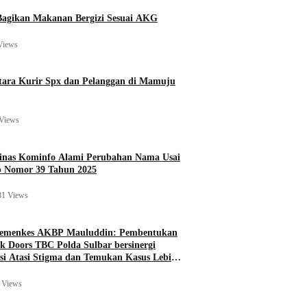
agikan Makanan Bergizi Sesuai AKG
Views
ara Kurir Spx dan Pelanggan di Mamuju
Views
Dinas Kominfo Alami Perubahan Nama Usai
b Nomor 39 Tahun 2025
81 Views
Kemenkes AKBP Mauluddin: Pembentukan
k Doors TBC Polda Sulbar bersinergi
si Atasi Stigma dan Temukan Kasus Lebih
 Views