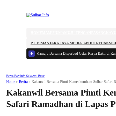
HOME
MAMUJU
MAMUJU TENGAH
PASANGKAY
PT. BIMANTARA JAYA MEDIA |
ABOUT
REDAKSI
C
 Lokal, Kodim 1418/Mamuju Bersama Disparbud Gelar Karya Bakti di Rumah
Berita Baru
Info Sulawesi Barat
Home
»
Berita
»
Kakanwil Bersama Pimti Kemenkumham Sulbar Safari R
Kakanwil Bersama Pimti K
Safari Ramadhan di Lapas P