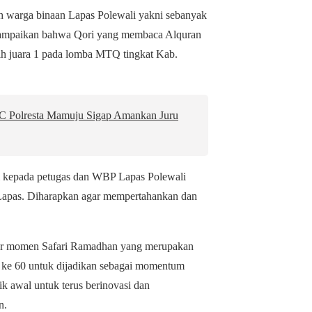
ah warga binaan Lapas Polewali yakni sebanyak
enyampaikan bahwa Qori yang membaca Alquran
aih juara 1 pada lomba MTQ tingkat Kab.
RC Polresta Mamuju Sigap Amankan Juru
i kepada petugas dan WBP Lapas Polewali
i Lapas. Diharapkan agar mempertahankan dan
gar momen Safari Ramadhan yang merupakan
an ke 60 untuk dijadikan sebagai momentum
tik awal untuk terus berinovasi dan
n.