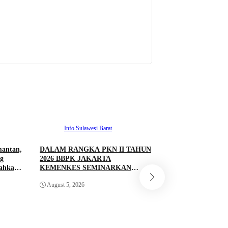
Info Sulawesi Barat
mantan,
DALAM RANGKA PKN II TAHUN
Info Sulawesi 
g
2026 BBPK JAKARTA
rahkan
KEMENKES SEMINARKAN
Antrean BBM Tetap
KELAYAKAN RANCANGAN
Lintas Kini Lancar
August 5, 2026
PROYEK PERUBAHAN KETUK
Pantau Polresta M
DOORS BHABINKAMTIBMAS
PEDULI TBC DI WILAYAH
August 5, 2026
HUKUM POLDA SULAWESI
BARAT