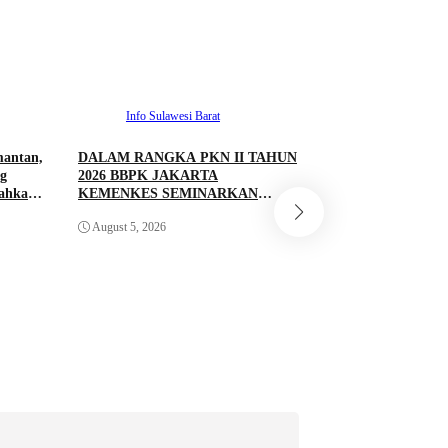
Info Sulawesi Barat
mantan,
DALAM RANGKA PKN II TAHUN
Info Sulawesi 
g
2026 BBPK JAKARTA
rahkan
KEMENKES SEMINARKAN
Antrean BBM Tetap
KELAYAKAN RANCANGAN
Lintas Kini Lancar
August 5, 2026
PROYEK PERUBAHAN KETUK
Pantau Polresta M
DOORS BHABINKAMTIBMAS
PEDULI TBC DI WILAYAH
August 5, 2026
HUKUM POLDA SULAWESI
BARAT