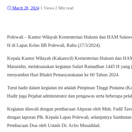
March 28, 2024
•
1
Views
•
2 Min read
Polewali – Kantor Wilayah Kementerian Hukum dan HAM Sulawes
H di Lapas Kelas IIB Polewali, Rabu (27/3/2024).
Kepala Kantor Wilayah (Kakanwil) Kementerian Hukum dan HAM
Marasidin, melaksanakan kegiatan Safari Ramadhan 1445 H yang j
menyambut Hari Bhakti Pemasyarakatan ke 60 Tahun 2024.
Turut hadir dalam kegiatan ini adalah Pimpinan Tinggi Pratama (K
Hadir juga Pejabat administrator dan pengawas serta beberapa pela
Kegiatan diawali dengan pembacaan Alquran oleh Muh. Fadil Tasw
dengan laporan Plh. Kepala Lapas Polewali, selanjutnya Sambutan
Pembacaan Doa oleh Ustads Dr. Acho Musaddad.