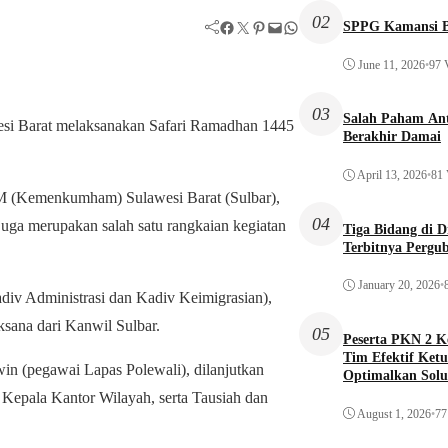
02
Facebook
Twitter
Pinterest
Mail
WhatsApp
SPPG Kamansi B
June 11, 2026
•
97 
03
Salah Paham Ant
i Barat melaksanakan Safari Ramadhan 1445
Berakhir Damai
April 13, 2026
•
81 
 (Kemenkumham) Sulawesi Barat (Sulbar),
04
uga merupakan salah satu rangkaian kegiatan
Tiga Bidang di 
Terbitnya Pergu
January 20, 2026
•
adiv Administrasi dan Kadiv Keimigrasian),
ksana dari Kanwil Sulbar.
05
Peserta PKN 2 
Tim Efektif Ketu
in (pegawai Lapas Polewali), dilanjutkan
Optimalkan Solu
Awal
 Kepala Kantor Wilayah, serta Tausiah dan
August 1, 2026
•
77