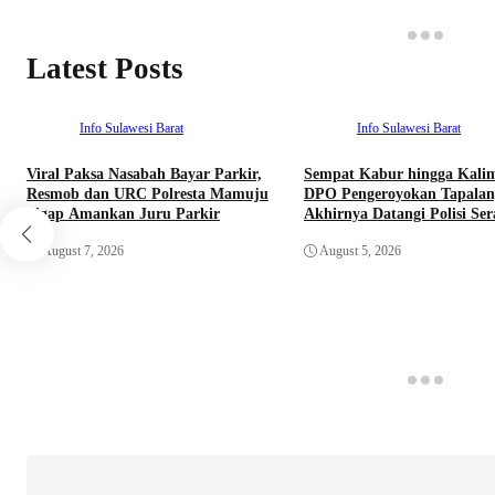
Latest Posts
Info Sulawesi Barat
Info Sulawesi Barat
Viral Paksa Nasabah Bayar Parkir,
Sempat Kabur hingga Kali
Resmob dan URC Polresta Mamuju
DPO Pengeroyokan Tapalan
Sigap Amankan Juru Parkir
Akhirnya Datangi Polisi Se
Diri
August 7, 2026
August 5, 2026