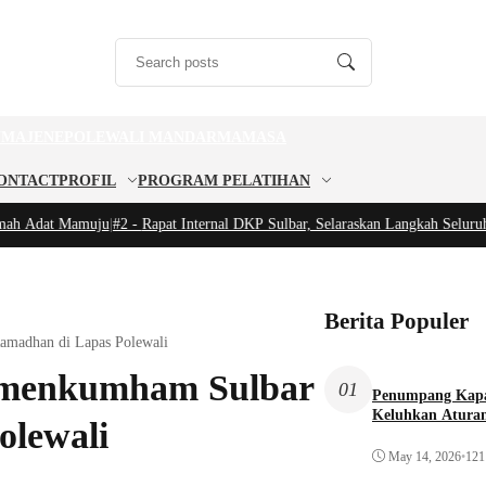
U
MAJENE
POLEWALI MANDAR
MAMASA
ONTACT
PROFIL
PROGRAM PELATIHAN
 Adat Mamuju
|
#2 -
Rapat Internal DKP Sulbar, Selaraskan Langkah Seluruh Ja
Berita Populer
amadhan di Lapas Polewali
emenkumham Sulbar
01
Penumpang Kapa
Keluhkan Aturan
olewali
May 14, 2026
•
121