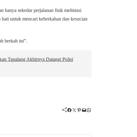
hanya sekedar perjalanan fisik melintasi
nan hati untuk mencari keberkahan dan kesucian
h berkah ini”.
an Tapalang Akhirnya Datangi Polisi
Facebook
Twitter
Pinterest
Mail
WhatsApp