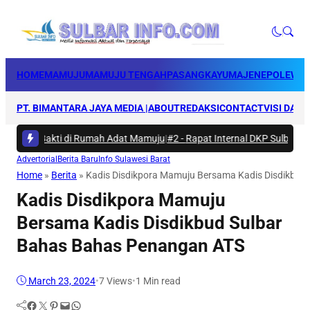
HOME
MAMUJU
MAMUJU TENGAH
PASANGKAYU
MAJENE
POLEWAL
PT. BIMANTARA JAYA MEDIA |
ABOUT
REDAKSI
CONTACT
VISI DAN 
rya Bakti di Rumah Adat Mamuju
|
#2 -
Rapat Internal DKP Sulbar, Selar
Advertorial
Berita Baru
Info Sulawesi Barat
Home
»
Berita
»
Kadis Disdikpora Mamuju Bersama Kadis Disdikbud
Kadis Disdikpora Mamuju
Bersama Kadis Disdikbud Sulbar
Bahas Bahas Penangan ATS
March 23, 2024
•
7
Views
•
1 Min read
Facebook
Twitter
Pinterest
Mail
WhatsApp