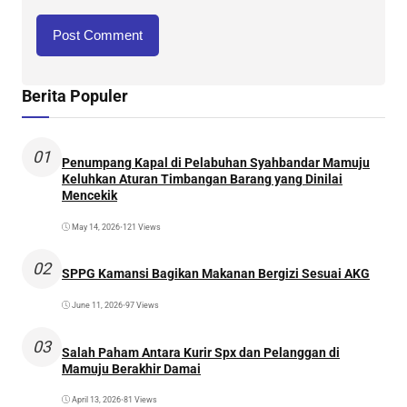
Berita Populer
01
Penumpang Kapal di Pelabuhan Syahbandar Mamuju
Keluhkan Aturan Timbangan Barang yang Dinilai
Mencekik
May 14, 2026
•
121 Views
02
SPPG Kamansi Bagikan Makanan Bergizi Sesuai AKG
June 11, 2026
•
97 Views
03
Salah Paham Antara Kurir Spx dan Pelanggan di
Mamuju Berakhir Damai
April 13, 2026
•
81 Views