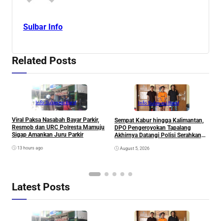
Sulbar Info
Related Posts
Info Sulawesi Barat
Info Sulawesi Barat
Viral Paksa Nasabah Bayar Parkir,
Sempat Kabur hingga Kalimantan,
D
Resmob dan URC Polresta Mamuju
DPO Pengeroyokan Tapalang
2
Sigap Amankan Juru Parkir
Akhirnya Datangi Polisi Serahkan
S
Diri
R
13 hours ago
August 5, 2026
P
B
D
S
Latest Posts