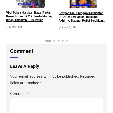
Info Sulawesi Barat
Info Sulawesi Barat
Viral Paksa Nasabah Bayar Parkir,
Sempat Kabur hingga Kalimantan,
D
Resmob dan URC Polresta Mamuju
DPO Pengeroyokan Tapalang
2
Sigap Amankan Juru Parkir
Akhirnya Datangi Polisi Serahkan
S
Diri
R
13 hours ago
August 5, 2026
P
B
D
S
Comment
Leave A Reply
Your email address will not be published.
Required
fields are marked
*
Comment
*