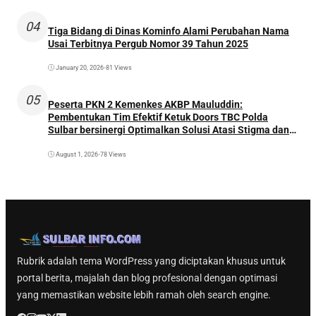
04
Tiga Bidang di Dinas Kominfo Alami Perubahan Nama
Usai Terbitnya Pergub Nomor 39 Tahun 2025
January 20, 2026
•
81 Views
05
Peserta PKN 2 Kemenkes AKBP Mauluddin:
Pembentukan Tim Efektif Ketuk Doors TBC Polda
Sulbar bersinergi Optimalkan Solusi Atasi Stigma dan
Temukan Kasus Lebih Awal
August 1, 2026
•
78 Views
Rubrik adalah tema WordPress yang diciptakan khusus untuk
portal berita, majalah dan blog profesional dengan optimasi
yang memastikan website lebih ramah oleh search engine.