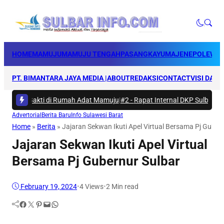
HOME
MAMUJU
MAMUJU TENGAH
PASANGKAYU
MAJENE
POLEWAL
PT. BIMANTARA JAYA MEDIA |
ABOUT
REDAKSI
CONTACT
VISI DAN 
rya Bakti di Rumah Adat Mamuju
|
#2 -
Rapat Internal DKP Sulbar, Selar
Advertorial
Berita Baru
Info Sulawesi Barat
Home
»
Berita
»
Jajaran Sekwan Ikuti Apel Virtual Bersama Pj Guber
Jajaran Sekwan Ikuti Apel Virtual
Bersama Pj Gubernur Sulbar
February 19, 2024
•
4
Views
•
2 Min read
Facebook
Twitter
Pinterest
Mail
WhatsApp