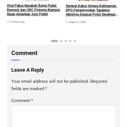
Viral Paksa Nasabah Bayar Parkir,
Sempat Kabur hingga Kalimantan,
D
Resmob dan URC Polresta Mamuju
DPO Pengeroyokan Tapalang
2
Sigap Amankan Juru Parkir
Akhirnya Datangi Polisi Serahkan
S
Diri
R
13 hours ago
August 5, 2026
P
B
D
S
Comment
Leave A Reply
Your email address will not be published.
Required
fields are marked
*
Comment
*