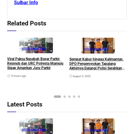
Sulbar Info
Related Posts
Info Sulawesi Barat
Info Sulawesi Barat
Viral Paksa Nasabah Bayar Parkir,
Sempat Kabur hingga Kalimantan,
D
Resmob dan URC Polresta Mamuju
DPO Pengeroyokan Tapalang
2
Sigap Amankan Juru Parkir
Akhirnya Datangi Polisi Serahkan
S
Diri
R
13 hours ago
August 5, 2026
P
B
D
S
Latest Posts
Info Sulawesi Barat
Info Sulawesi Barat