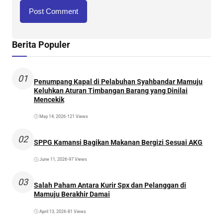
Berita Populer
01
Penumpang Kapal di Pelabuhan Syahbandar Mamuju
Keluhkan Aturan Timbangan Barang yang Dinilai
Mencekik
May 14, 2026
•
121 Views
02
SPPG Kamansi Bagikan Makanan Bergizi Sesuai AKG
June 11, 2026
•
97 Views
03
Salah Paham Antara Kurir Spx dan Pelanggan di
Mamuju Berakhir Damai
April 13, 2026
•
81 Views