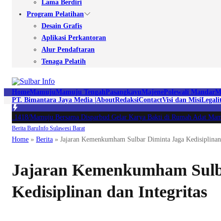
Lama Berdiri
Program Pelatihan
Desain Grafis
Aplikasi Perkantoran
Alur Pendaftaran
Tenaga Pelatih
Home
Mamuju
Mamuju Tengah
Pasangkayu
Majene
Polewali Mandar
M
PT. Bimantara Jaya Media |
About
Redaksi
Contact
Visi dan Misi
Legali
m 1418/Mamuju Bersama Disparbud Gelar Karya Bakti di Rumah Adat Mamuju
|
Berita Baru
Info Sulawesi Barat
Home
»
Berita
»
Jajaran Kemenkumham Sulbar Diminta Jaga Kedisiplinan 
Jajaran Kemenkumham Sulb
Kedisiplinan dan Integritas