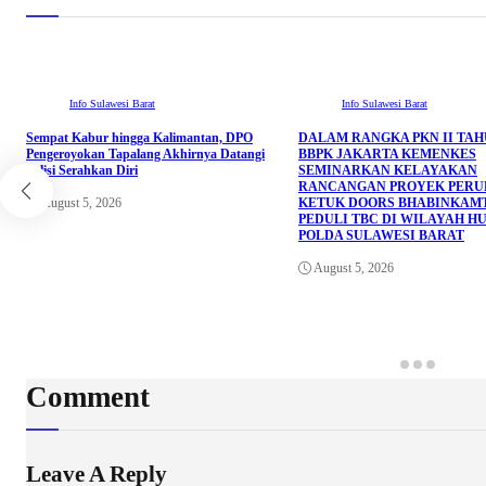
Info Sulawesi Barat
Info Sulawesi Barat
Sempat Kabur hingga Kalimantan, DPO
DALAM RANGKA PKN II TAHU
Pengeroyokan Tapalang Akhirnya Datangi
BBPK JAKARTA KEMENKES
Polisi Serahkan Diri
SEMINARKAN KELAYAKAN
RANCANGAN PROYEK PER
August 5, 2026
KETUK DOORS BHABINKAM
PEDULI TBC DI WILAYAH H
POLDA SULAWESI BARAT
August 5, 2026
Comment
Leave A Reply