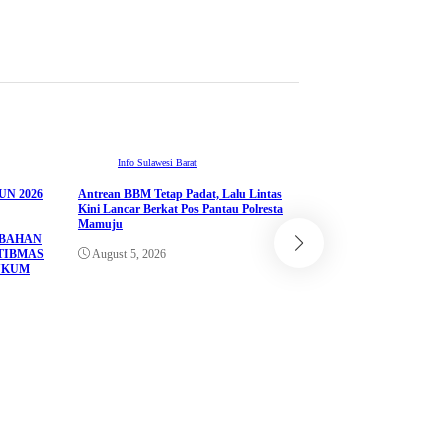
Info Sulawesi Barat
N 2026
Antrean BBM Tetap Padat, Lalu Lintas
ADVETORIAL
Kini Lancar Berkat Pos Pantau Polresta
Info Sulawesi Barat
Mamuju
UBAHAN
Pemprov Sulbar Perkua
TIBMAS
August 5, 2026
melalui Kerja Sama d
UKUM
Corporation Jepang un
Sistem Seismometer
August 4, 2026