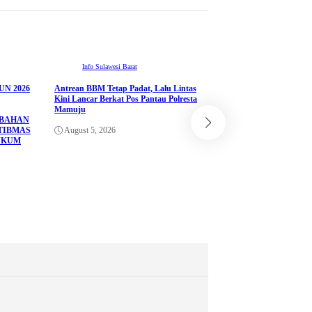
Info Sulawesi Barat
N 2026
Antrean BBM Tetap Padat, Lalu Lintas
ADVETORIAL
Kini Lancar Berkat Pos Pantau Polresta
Info Sulawesi Barat
Mamuju
UBAHAN
Pemprov Sulbar Perkua
TIBMAS
August 5, 2026
melalui Kerja Sama d
UKUM
Corporation Jepang un
Sistem Seismometer
August 4, 2026