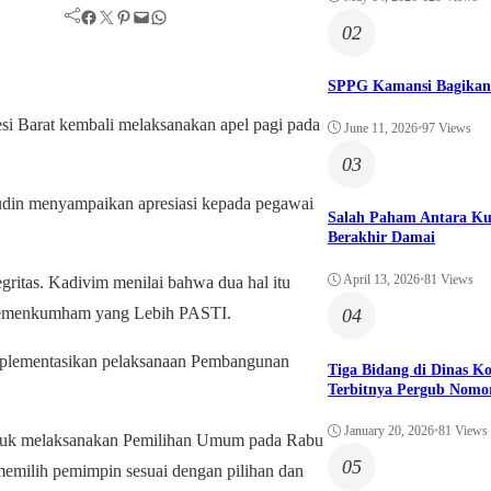
Facebook
Twitter
Pinterest
Mail
WhatsApp
02
SPPG Kamansi Bagikan
Barat kembali melaksanakan apel pagi pada
June 11, 2026
•
97 Views
03
udin menyampaikan apresiasi kepada pegawai
Salah Paham Antara Ku
Berakhir Damai
April 13, 2026
•
81 Views
gritas. Kadivim menilai bahwa dua hal itu
ja Kemenkumham yang Lebih PASTI.
04
gimplementasikan pelaksanaan Pembangunan
Tiga Bidang di Dinas 
Terbitnya Pergub Nomo
January 20, 2026
•
81 Views
ntuk melaksanakan Pemilihan Umum pada Rabu
05
emilih pemimpin sesuai dengan pilihan dan