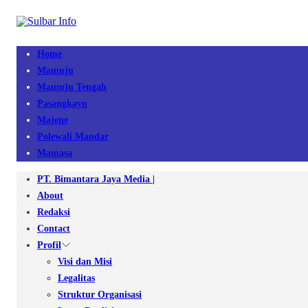
Home
Mamuju
Mamuju Tengah
Pasangkayu
Majene
Polewali Mandar
Mamasa
PT. Bimantara Jaya Media |
About
Redaksi
Contact
Profil
Visi dan Misi
Legalitas
Struktur Organisasi