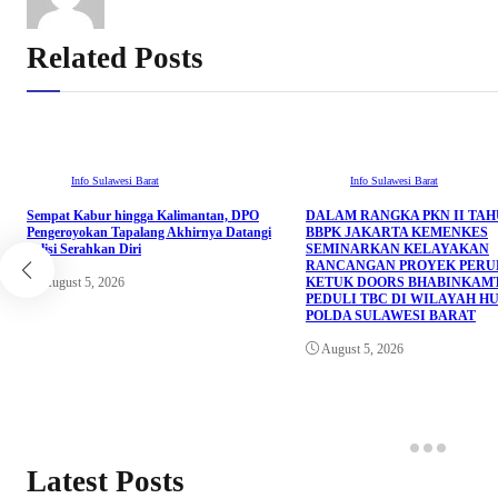
Related Posts
Info Sulawesi Barat
Info Sulawesi Barat
Sempat Kabur hingga Kalimantan, DPO
DALAM RANGKA PKN II TAHU
Pengeroyokan Tapalang Akhirnya Datangi
BBPK JAKARTA KEMENKES
Polisi Serahkan Diri
SEMINARKAN KELAYAKAN
RANCANGAN PROYEK PER
August 5, 2026
KETUK DOORS BHABINKAM
PEDULI TBC DI WILAYAH H
POLDA SULAWESI BARAT
August 5, 2026
Latest Posts