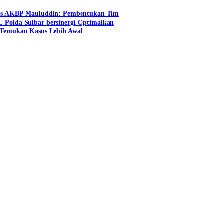
es AKBP Mauluddin: Pembentukan Tim
C Polda Sulbar bersinergi Optimalkan
n Temukan Kasus Lebih Awal