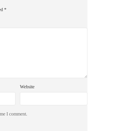
ked
*
Website
time I comment.