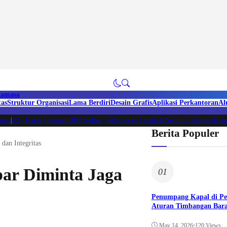
amasa
tas
Struktur Organisasi
Lama Berdiri
Desain Grafis
Aplikasi Perkantoran
Al
#2 -
Rapat Internal DKP Sulbar, Selaraskan Langkah Seluruh Jajaran dalam L
Berita Populer
dan Integritas
ar Diminta Jaga
01
Penumpang Kapal di P
Aturan Timbangan Bara
May 14, 2026
•
120 Views