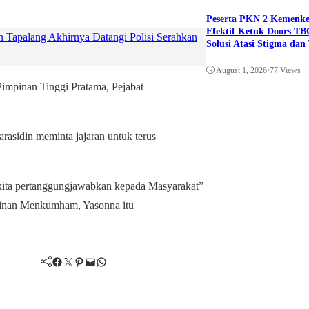
Peserta PKN 2 Kemenk
Efektif Ketuk Doors TB
Tapalang Akhirnya Datangi Polisi Serahkan
Solusi Atasi Stigma da
August 1, 2026
•
77 Views
Pimpinan Tinggi Pratama, Pejabat
asidin meminta jajaran untuk terus
kita pertanggungjawabkan kepada Masyarakat”
pinan Menkumham, Yasonna itu
Facebook
Twitter
Pinterest
Mail
WhatsApp