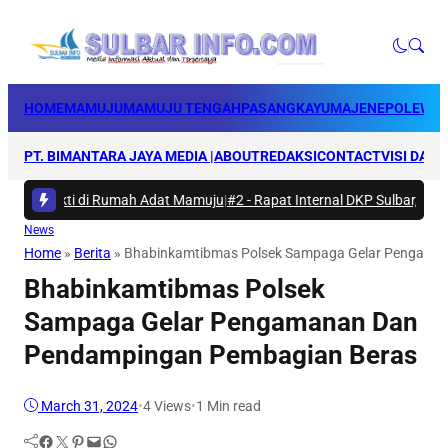
HOME
MAMUJU
MAMUJU TENGAH
PASANGKAYU
MAJENE
POLEWAL
PT. BIMANTARA JAYA MEDIA |
ABOUT
REDAKSI
CONTACT
VISI DAN 
ya Bakti di Rumah Adat Mamuju
|
#2 -
Rapat Internal DKP Sulbar, Selara
News
Home
»
Berita
»
Bhabinkamtibmas Polsek Sampaga Gelar Pengama
Bhabinkamtibmas Polsek
Sampaga Gelar Pengamanan Dan
Pendampingan Pembagian Beras
March 31, 2024
•
4
Views
•
1 Min read
Facebook
Twitter
Pinterest
Mail
WhatsApp