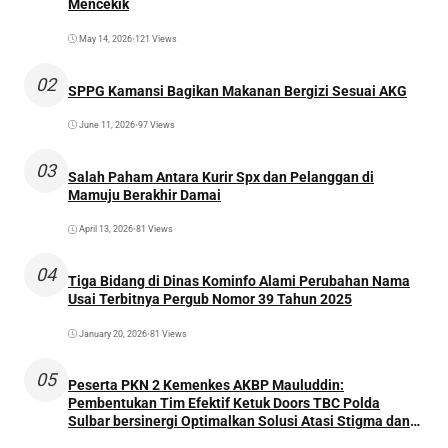
Mencekik
May 14, 2026
•
121 Views
02
SPPG Kamansi Bagikan Makanan Bergizi Sesuai AKG
June 11, 2026
•
97 Views
03
Salah Paham Antara Kurir Spx dan Pelanggan di
Mamuju Berakhir Damai
April 13, 2026
•
81 Views
04
Tiga Bidang di Dinas Kominfo Alami Perubahan Nama
Usai Terbitnya Pergub Nomor 39 Tahun 2025
January 20, 2026
•
81 Views
05
Peserta PKN 2 Kemenkes AKBP Mauluddin:
Pembentukan Tim Efektif Ketuk Doors TBC Polda
Sulbar bersinergi Optimalkan Solusi Atasi Stigma dan
Temukan Kasus Lebih Awal