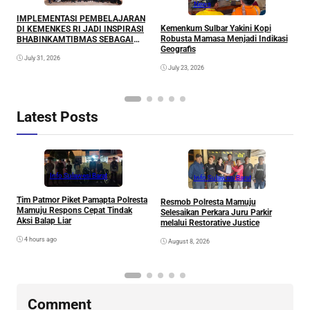
News
D
IMPLEMENTASI PEMBELAJARAN
d
Kemenkum Sulbar Yakini Kopi
DI KEMENKES RI JADI INSPIRASI
K
Robusta Mamasa Menjadi Indikasi
BHABINKAMTIBMAS SEBAGAI
Geografis
AGEN AKSELERASI ELIMINASI
July 31, 2026
TBC DI SULAWESI BARAT
July 23, 2026
Latest Posts
Info Sulawesi Barat
Info Sulawesi Barat
V
Tim Patmor Piket Pamapta Polresta
Resmob Polresta Mamuju
R
Mamuju Respons Cepat Tindak
Selesaikan Perkara Juru Parkir
S
Aksi Balap Liar
melalui Restorative Justice
4 hours ago
August 8, 2026
Comment