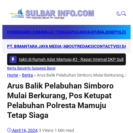
HOME
MAMUJU
MAMUJU TENGAH
PASANGKAYU
MAJENE
POLEWAL
PT. BIMANTARA JAYA MEDIA |
ABOUT
REDAKSI
CONTACT
VISI DAN 
Karya Bakti di Rumah Adat Mamuju
|
#2 -
Rapat Internal DKP Sulbar, Sel
Berita Baru
Info Sulawesi Barat
Home
»
Berita
»
Arus Balik Pelabuhan Simboro Mulai Berkurang, Po
Arus Balik Pelabuhan Simboro
Mulai Berkurang, Pos Ketupat
Pelabuhan Polresta Mamuju
Tetap Siaga
April 16, 2024
•
3
Views
•
1 Min read