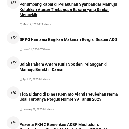
01
Penumpang Kapal di Pelabuhan Syahbandar Mamuju
Keluhkan Aturan Timbangan Barang yang Dinilai
Mencekik
May 14, 2026
•
121 Views
02
SPPG Kamansi Bagikan Makanan Bergizi Sesuai AKG
June 11, 2026
•
97 Views
03
Salah Paham Antara Kurir Spx dan Pelanggan di
Mamuju Berakhir Damai
April 13, 2026
•
81 Views
04
Tiga Bidang di Dinas Kominfo Alami Perubahan Nama
Usai Terbitnya Pergub Nomor 39 Tahun 2025
January 20, 2026
•
81 Views
05
Peserta PKN 2 Kemenkes AKBP Mauluddin: