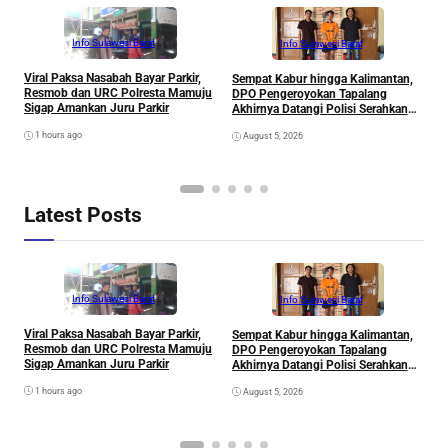
Info Sulawesi Barat
Info Sulawesi Barat
Viral Paksa Nasabah Bayar Parkir,
Sempat Kabur hingga Kalimantan,
D
Resmob dan URC Polresta Mamuju
DPO Pengeroyokan Tapalang
2
Sigap Amankan Juru Parkir
Akhirnya Datangi Polisi Serahkan
S
Diri
R
1 hours ago
August 5, 2026
P
B
D
S
Latest Posts
Info Sulawesi Barat
Info Sulawesi Barat
Viral Paksa Nasabah Bayar Parkir,
Sempat Kabur hingga Kalimantan,
D
Resmob dan URC Polresta Mamuju
DPO Pengeroyokan Tapalang
2
Sigap Amankan Juru Parkir
Akhirnya Datangi Polisi Serahkan
S
Diri
R
1 hours ago
August 5, 2026
P
B
D