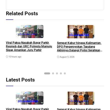
Related Posts
Info Sulawesi Barat
Info Sulawesi Barat
Viral Paksa Nasabah Bayar Parkir,
Sempat Kabur hingga Kalimantan,
D
Resmob dan URC Polresta Mamuju
DPO Pengeroyokan Tapalang
2
Sigap Amankan Juru Parkir
Akhirnya Datangi Polisi Serahkan
S
Diri
R
10 hours ago
August 5, 2026
P
B
D
S
Latest Posts
Info Sulawesi Barat
Info Sulawesi Barat
Viral Paksa Nasabah Bayar Parkir,
Sempat Kabur hingga Kalimantan,