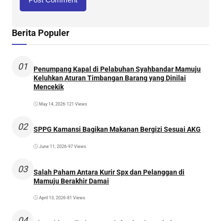
Berita Populer
01
Penumpang Kapal di Pelabuhan Syahbandar Mamuju
Keluhkan Aturan Timbangan Barang yang Dinilai
Mencekik
May 14, 2026
•
121 Views
02
SPPG Kamansi Bagikan Makanan Bergizi Sesuai AKG
June 11, 2026
•
97 Views
03
Salah Paham Antara Kurir Spx dan Pelanggan di
Mamuju Berakhir Damai
April 13, 2026
•
81 Views
04