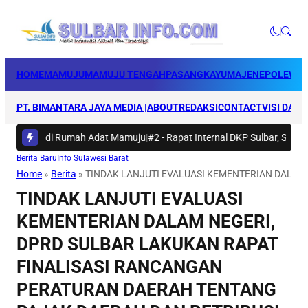
HOME
MAMUJU
MAMUJU TENGAH
PASANGKAYU
MAJENE
POLEWAL
PT. BIMANTARA JAYA MEDIA |
ABOUT
REDAKSI
CONTACT
VISI DAN 
Bakti di Rumah Adat Mamuju
|
#2 -
Rapat Internal DKP Sulbar, Selaraska
Berita Baru
Info Sulawesi Barat
Home
»
Berita
»
TINDAK LANJUTI EVALUASI KEMENTERIAN DALAM
TINDAK LANJUTI EVALUASI
KEMENTERIAN DALAM NEGERI,
DPRD SULBAR LAKUKAN RAPAT
FINALISASI RANCANGAN
PERATURAN DAERAH TENTANG