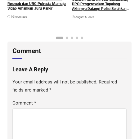
D
Resmob dan URC Polresta Mamuju
DPO Pengeroyokan Tapalang
2
Sigap Amankan Juru Parkir
Akhirnya Datangi Polisi Serahkan
S
Diri
R
10 hours ago
August 5, 2026
P
B
D
S
Comment
Leave A Reply
Your email address will not be published.
Required
fields are marked
*
Comment
*