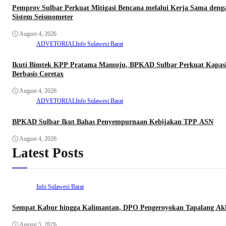
Pemprov Sulbar Perkuat Mitigasi Bencana melalui Kerja Sama denga
Sistem Seismometer
August 4, 2026
ADVETORIAL
Info Sulawesi Barat
Ikuti Bimtek KPP Pratama Mamuju, BPKAD Sulbar Perkuat Kapasi
Berbasis Coretax
August 4, 2026
ADVETORIAL
Info Sulawesi Barat
BPKAD Sulbar Ikut Bahas Penyempurnaan Kebijakan TPP ASN
August 4, 2026
Latest Posts
Info Sulawesi Barat
Sempat Kabur hingga Kalimantan, DPO Pengeroyokan Tapalang Akhi
August 5, 2026