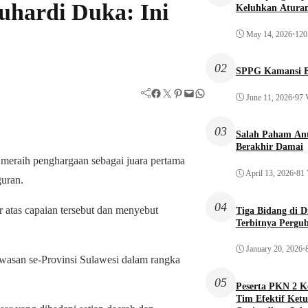
uhardi Duka: Ini
Keluhkan Aturan
May 14, 2026
•
120
02
SPPG Kamansi B
Facebook
Twitter
Pinterest
Mail
WhatsApp
June 11, 2026
•
97 
03
Salah Paham Ant
Berakhir Damai
meraih penghargaan sebagai juara pertama
April 13, 2026
•
81 
uran.
04
atas capaian tersebut dan menyebut
Tiga Bidang di 
Terbitnya Pergu
January 20, 2026
•
awasan se-Provinsi Sulawesi dalam rangka
05
Peserta PKN 2 
Tim Efektif Ketu