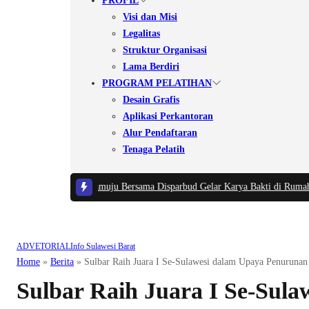
PROFIL
Visi dan Misi
Legalitas
Struktur Organisasi
Lama Berdiri
PROGRAM PELATIHAN
Desain Grafis
Aplikasi Perkantoran
Alur Pendaftaran
Tenaga Pelatih
kal, Kodim 1418/Mamuju Bersama Disparbud Gelar Karya Bakti di Rumah Ad
ADVETORIAL
Info Sulawesi Barat
Home
»
Berita
»
Sulbar Raih Juara I Se-Sulawesi dalam Upaya Penurunan
Sulbar Raih Juara I Se-Sula