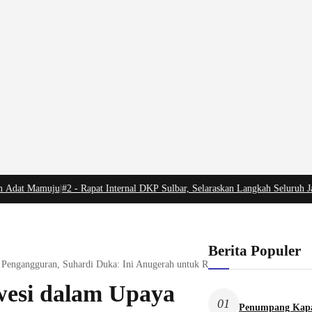
at Mamuju
|
#2 -
Rapat Internal DKP Sulbar, Selaraskan Langkah Seluruh Jajar
Berita Populer
 Pengangguran, Suhardi Duka: Ini Anugerah untuk Rakyat
wesi dalam Upaya
01
Penumpang Kapa