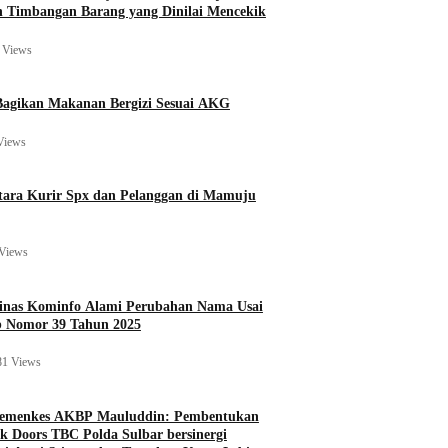
 Timbangan Barang yang Dinilai Mencekik
 Views
agikan Makanan Bergizi Sesuai AKG
Views
ara Kurir Spx dan Pelanggan di Mamuju
Views
Dinas Kominfo Alami Perubahan Nama Usai
b Nomor 39 Tahun 2025
81 Views
Kemenkes AKBP Mauluddin: Pembentukan
k Doors TBC Polda Sulbar bersinergi