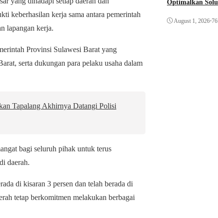
r yang dihadapi setiap daerah dan
Optimalkan Solu
Awal
kti keberhasilan kerja sama antara pemerintah
August 1, 2026
•
76
n lapangan kerja.
merintah Provinsi Sulawesi Barat yang
arat, serta dukungan para pelaku usaha dalam
an Tapalang Akhirnya Datangi Polisi
ngat bagi seluruh pihak untuk terus
di daerah.
ada di kisaran 3 persen dan telah berada di
erah tetap berkomitmen melakukan berbagai