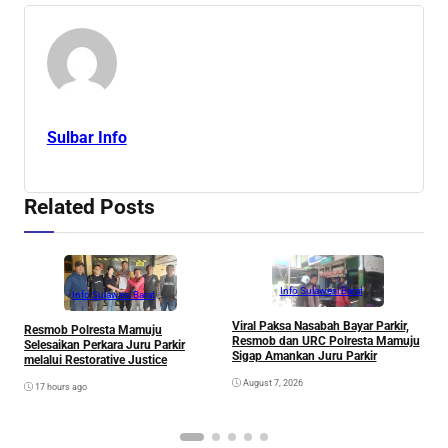
Sulbar Info
Related Posts
Info Sulawesi Barat
Info Sulawesi Barat
Viral Paksa Nasabah Bayar Parkir,
S
Resmob Polresta Mamuju
Resmob dan URC Polresta Mamuju
D
Selesaikan Perkara Juru Parkir
Sigap Amankan Juru Parkir
A
melalui Restorative Justice
Di
August 7, 2026
17 hours ago