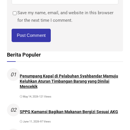
Save my name, email, and website in this browser
for the next time I comment.
Berita Populer
01
Penumpang Kapal di Pelabuhan Syahbandar Mamuju
Keluhkan Aturan Timbangan Barang yang Dinilai
Mencekik
May 14, 2026
•
121 Views
02
SPPG Kamansi Bagikan Makanan Bergizi Sesuai AKG
June 11, 2026
•
97 Views