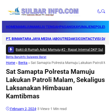
HOME
MAMUJU
MAMUJU TENGAH
PASANGKAYU
MAJENE
POLEWAL
PT. BIMANTARA JAYA MEDIA |
ABOUT
REDAKSI
CONTACT
VISI DAN 
arya Bakti di Rumah Adat Mamuju
|
#2 -
Rapat Internal DKP Sulbar, Sela
Berita Baru
Info Sulawesi Barat
Home
»
Berita
»
Sat Samapta Polresta Mamuju Lakukan Patroli Ma
Sat Samapta Polresta Mamuju
Lakukan Patroli Malam, Sekaligus
Laksanakan Himbauan
Kamtibmas
February 2, 2024
•
3
Views
•
1 Min read