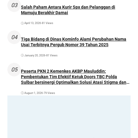
03
Salah Paham Antara Kurir Spx dan Pelanggan di
Mamuju Berakhir Damai
April 13, 2026
•
81 Views
04
Tiga Bidang di Dinas Kominfo Alami Perubahan Nama
Usai Terbitnya Pergub Nomor 39 Tahun 2025
January 20, 2026
•
81 Views
05
Peserta PKN 2 Kemenkes AKBP Mauluddin:
Pembentukan Tim Efektif Ketuk Doors TBC Polda
Sulbar bersinergi Optimalkan Solusi Atasi Stigma dan
Temukan Kasus Lebih Awal
August 1, 2026
•
79 Views