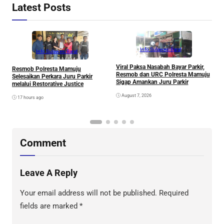
Latest Posts
Info Sulawesi Barat
Info Sulawesi Barat
Viral Paksa Nasabah Bayar Parkir,
S
Resmob Polresta Mamuju
Resmob dan URC Polresta Mamuju
D
Selesaikan Perkara Juru Parkir
Sigap Amankan Juru Parkir
A
melalui Restorative Justice
Di
August 7, 2026
17 hours ago
Comment
Leave A Reply
Your email address will not be published.
Required
fields are marked
*