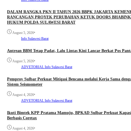
DALAM RANGKA PKN II TAHUN 2026 BBPK JAKARTA KEME
RANCANGAN PROYEK PERUBAHAN KETUK DOORS BHABINKA
HUKUM POLDA SULAWESI BARAT
•
August 5, 2026
Info Sulawesi Barat
Antrean BBM Tetap Padat, Lalu Lintas Kini Lancar Berkat Pos Pan
•
August 5, 2026
ADVETORIAL
Info Sulawesi Barat
Pemprov Sulbar Perkuat Mitigasi Bencana melalui Kerja Sama denga
Sistem Seismometer
•
August 4, 2026
ADVETORIAL
Info Sulawesi Barat
Ikuti Bimtek KPP Pratama Mamuju, BPKAD Sulbar Perkuat Kapasi
Berbasis Coretax
•
August 4, 2026