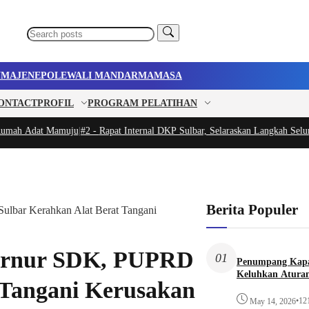
U
MAJENE
POLEWALI MANDAR
MAMASA
ONTACT
PROFIL
PROGRAM PELATIHAN
h Adat Mamuju
|
#2 -
Rapat Internal DKP Sulbar, Selaraskan Langkah Seluruh 
Berita Populer
lbar Kerahkan Alat Berat Tangani
ernur SDK, PUPRD
01
Penumpang Kapa
Keluhkan Aturan
 Tangani Kerusakan
•
12
May 14, 2026