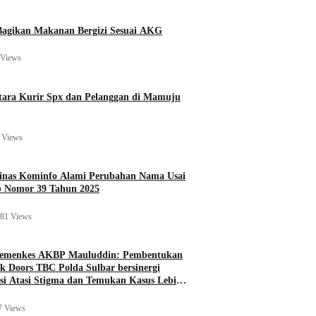
agikan Makanan Bergizi Sesuai AKG
 Views
ara Kurir Spx dan Pelanggan di Mamuju
 Views
Dinas Kominfo Alami Perubahan Nama Usai
b Nomor 39 Tahun 2025
81 Views
Kemenkes AKBP Mauluddin: Pembentukan
k Doors TBC Polda Sulbar bersinergi
si Atasi Stigma dan Temukan Kasus Lebih
7 Views