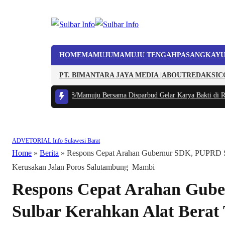
HOME
MAMUJU
MAMUJU TENGAH
PASANGKAY
PT. BIMANTARA JAYA MEDIA |
ABOUT
REDAKSI
C
a Lokal, Kodim 1418/Mamuju Bersama Disparbud Gelar Karya Bakti di Ruma
ADVETORIAL
Info Sulawesi Barat
Home
»
Berita
»
Respons Cepat Arahan Gubernur SDK, PUPRD Su
Kerusakan Jalan Poros Salutambung–Mambi
Respons Cepat Arahan Gub
Sulbar Kerahkan Alat Berat