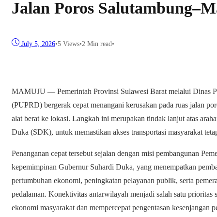
Jalan Poros Salutambung–
July 5, 2026
•
5
Views
•
2 Min read
•
MAMUJU — Pemerintah Provinsi Sulawesi Barat melalui Dinas 
(PUPRD) bergerak cepat menangani kerusakan pada ruas jalan 
alat berat ke lokasi. Langkah ini merupakan tindak lanjut atas ara
Duka (SDK), untuk memastikan akses transportasi masyarakat tetap
Penanganan cepat tersebut sejalan dengan misi pembangunan Pemer
kepemimpinan Gubernur Suhardi Duka, yang menempatkan pembang
pertumbuhan ekonomi, peningkatan pelayanan publik, serta peme
pedalaman. Konektivitas antarwilayah menjadi salah satu priorita
ekonomi masyarakat dan mempercepat pengentasan kesenjangan 