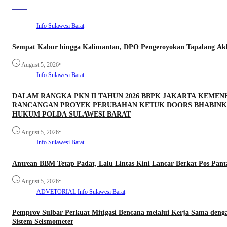
Info Sulawesi Barat
Sempat Kabur hingga Kalimantan, DPO Pengeroyokan Tapalang Akhi
•
August 5, 2026
Info Sulawesi Barat
DALAM RANGKA PKN II TAHUN 2026 BBPK JAKARTA KEME
RANCANGAN PROYEK PERUBAHAN KETUK DOORS BHABINKA
HUKUM POLDA SULAWESI BARAT
•
August 5, 2026
Info Sulawesi Barat
Antrean BBM Tetap Padat, Lalu Lintas Kini Lancar Berkat Pos Pan
•
August 5, 2026
ADVETORIAL
Info Sulawesi Barat
Pemprov Sulbar Perkuat Mitigasi Bencana melalui Kerja Sama denga
Sistem Seismometer