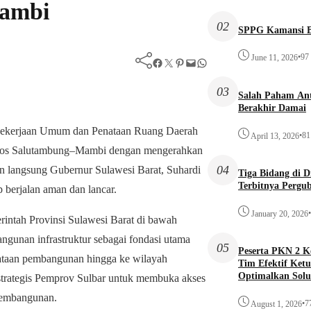
Mambi
02
SPPG Kamansi B
•
97
June 11, 2026
Facebook
Twitter
Pinterest
Mail
WhatsApp
03
Salah Paham Ant
Berakhir Damai
Pekerjaan Umum dan Penataan Ruang Daerah
•
81
April 13, 2026
poros Salutambung–Mambi dengan mengerahkan
04
han langsung Gubernur Sulawesi Barat, Suhardi
Tiga Bidang di 
Terbitnya Pergu
 berjalan aman dan lancar.
•
January 20, 2026
intah Provinsi Sulawesi Barat di bawah
unan infrastruktur sebagai fondasi utama
05
Peserta PKN 2 
rataan pembangunan hingga ke wilayah
Tim Efektif Ketu
Optimalkan Solu
s strategis Pemprov Sulbar untuk membuka akses
Awal
pembangunan.
•
7
August 1, 2026