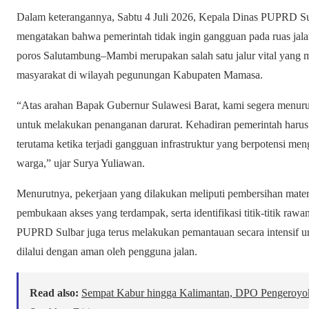
Dalam keterangannya, Sabtu 4 Juli 2026, Kepala Dinas PUPRD Sul
mengatakan bahwa pemerintah tidak ingin gangguan pada ruas jalan 
poros Salutambung–Mambi merupakan salah satu jalur vital yang 
masyarakat di wilayah pegunungan Kabupaten Mamasa.
“Atas arahan Bapak Gubernur Sulawesi Barat, kami segera menurun
untuk melakukan penanganan darurat. Kehadiran pemerintah harus 
terutama ketika terjadi gangguan infrastruktur yang berpotensi me
warga,” ujar Surya Yuliawan.
Menurutnya, pekerjaan yang dilakukan meliputi pembersihan materia
pembukaan akses yang terdampak, serta identifikasi titik-titik ra
PUPRD Sulbar juga terus melakukan pemantauan secara intensif un
dilalui dengan aman oleh pengguna jalan.
Read also:
Sempat Kabur hingga Kalimantan, DPO Pengeroyok