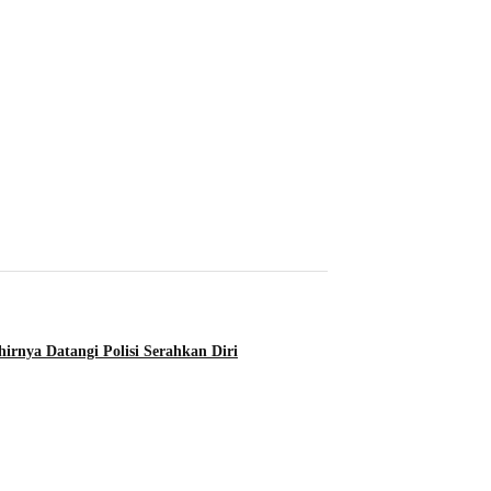
Info Sulawesi Barat
DALAM RANGKA PKN 
RANCANGAN PROYEK
HUKUM POLDA SULA
•
August 5, 2026
rnya Datangi Polisi Serahkan Diri