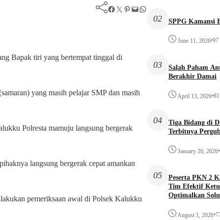
Facebook
Twitter
Pinterest
Mail
WhatsApp
02
SPPG Kamansi B
•
97
June 11, 2026
ng Bapak tiri yang bertempat tinggal di
03
Salah Paham Ant
Berakhir Damai
 (samaran) yang masih pelajar SMP dan masih
•
81
April 13, 2026
04
Tiga Bidang di 
alukku Polresta mamuju langsung bergerak
Terbitnya Pergu
•
January 20, 2026
 pihaknya langsung bergerak cepat amankan
05
Peserta PKN 2 
Tim Efektif Ketu
Optimalkan Solu
dilakukan pemeriksaan awal di Polsek Kalukku
Awal
•
7
August 1, 2026