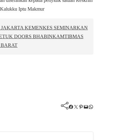
n diserahkan kepada penyidik satuan Reskrim
k Kalukku Iptu Makmur
K JAKARTA KEMENKES SEMINARKAN
ETUK DOORS BHABINKAMTIBMAS
 BARAT
Facebook
Twitter
Pinterest
Mail
WhatsApp