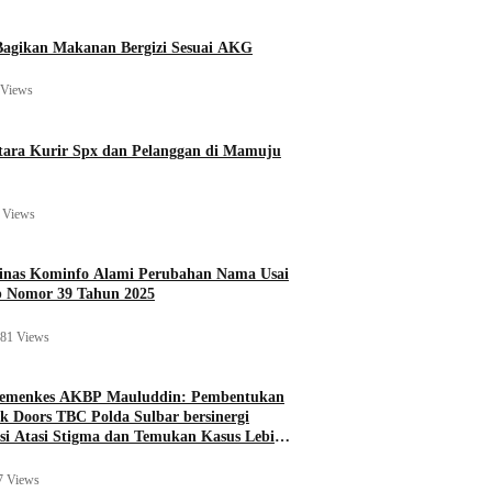
agikan Makanan Bergizi Sesuai AKG
 Views
ara Kurir Spx dan Pelanggan di Mamuju
 Views
Dinas Kominfo Alami Perubahan Nama Usai
b Nomor 39 Tahun 2025
81 Views
Kemenkes AKBP Mauluddin: Pembentukan
k Doors TBC Polda Sulbar bersinergi
si Atasi Stigma dan Temukan Kasus Lebih
7 Views