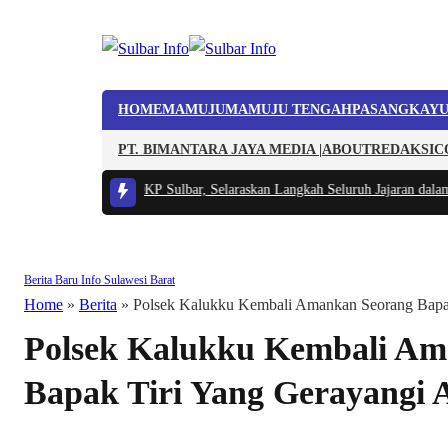
HOME
MAMUJU
MAMUJU TENGAH
PASANGKAY
PT. BIMANTARA JAYA MEDIA |
ABOUT
REDAKSI
C
at Internal DKP Sulbar, Selaraskan Langkah Seluruh Jajaran dalam Laksanaka
Berita Baru
Info Sulawesi Barat
Home
»
Berita
»
Polsek Kalukku Kembali Amankan Seorang Bapak
Polsek Kalukku Kembali Am
Bapak Tiri Yang Gerayangi 