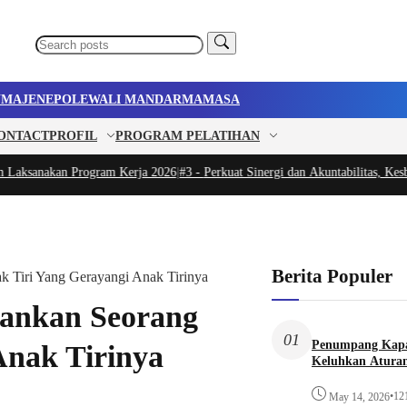
U
MAJENE
POLEWALI MANDAR
MAMASA
ONTACT
PROFIL
PROGRAM PELATIHAN
n Program Kerja 2026
|
#3 -
Perkuat Sinergi dan Akuntabilitas, Kesbangpol Su
Berita Populer
 Tiri Yang Gerayangi Anak Tirinya
ankan Seorang
01
Penumpang Kapa
Anak Tirinya
Keluhkan Aturan
•
12
May 14, 2026