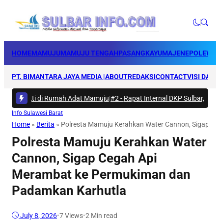
HOME
MAMUJU
MAMUJU TENGAH
PASANGKAYU
MAJENE
POLEWAL
PT. BIMANTARA JAYA MEDIA |
ABOUT
REDAKSI
CONTACT
VISI DAN 
a Bakti di Rumah Adat Mamuju
|
#2 -
Rapat Internal DKP Sulbar, Selaras
Info Sulawesi Barat
Home
»
Berita
»
Polresta Mamuju Kerahkan Water Cannon, Sigap C
Polresta Mamuju Kerahkan Water
Cannon, Sigap Cegah Api
Merambat ke Permukiman dan
Padamkan Karhutla
July 8, 2026
•
7
Views
•
2 Min read