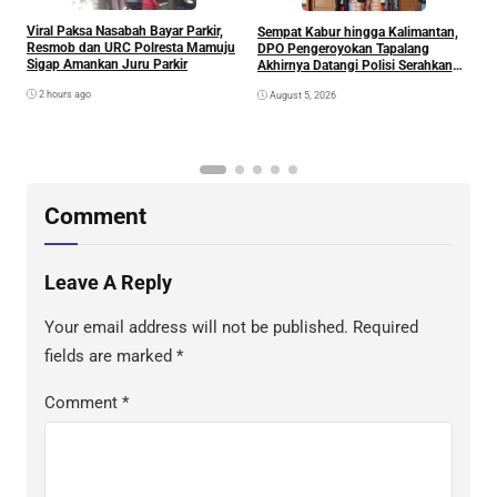
Viral Paksa Nasabah Bayar Parkir,
Sempat Kabur hingga Kalimantan,
D
Resmob dan URC Polresta Mamuju
DPO Pengeroyokan Tapalang
2
Sigap Amankan Juru Parkir
Akhirnya Datangi Polisi Serahkan
S
Diri
R
2 hours ago
August 5, 2026
P
B
D
S
Comment
Leave A Reply
Your email address will not be published.
Required
fields are marked
*
Comment
*