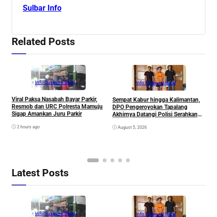
Sulbar Info
Related Posts
Info Sulawesi Barat
Info Sulawesi Barat
Viral Paksa Nasabah Bayar Parkir,
Sempat Kabur hingga Kalimantan,
D
Resmob dan URC Polresta Mamuju
DPO Pengeroyokan Tapalang
2
Sigap Amankan Juru Parkir
Akhirnya Datangi Polisi Serahkan
S
Diri
R
2 hours ago
August 5, 2026
P
B
D
S
Latest Posts
Info Sulawesi Barat
Info Sulawesi Barat