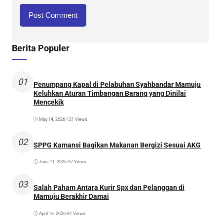
Berita Populer
01
Penumpang Kapal di Pelabuhan Syahbandar Mamuju
Keluhkan Aturan Timbangan Barang yang Dinilai
Mencekik
May 14, 2026
•
121 Views
02
SPPG Kamansi Bagikan Makanan Bergizi Sesuai AKG
June 11, 2026
•
97 Views
03
Salah Paham Antara Kurir Spx dan Pelanggan di
Mamuju Berakhir Damai
April 13, 2026
•
81 Views