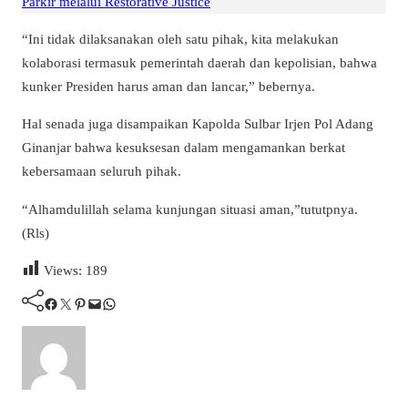
Parkir melalui Restorative Justice
“Ini tidak dilaksanakan oleh satu pihak, kita melakukan
kolaborasi termasuk pemerintah daerah dan kepolisian, bahwa
kunker Presiden harus aman dan lancar,” bebernya.
Hal senada juga disampaikan Kapolda Sulbar Irjen Pol Adang
Ginanjar bahwa kesuksesan dalam mengamankan berkat
kebersamaan seluruh pihak.
“Alhamdulillah selama kunjungan situasi aman,”tututpnya.
(Rls)
Views:
189
Facebook
Twitter
Pinterest
Mail
WhatsApp