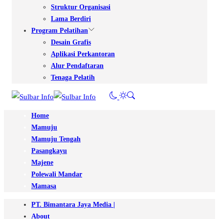
Struktur Organisasi
Lama Berdiri
Program Pelatihan
Desain Grafis
Aplikasi Perkantoran
Alur Pendaftaran
Tenaga Pelatih
Home
Mamuju
Mamuju Tengah
Pasangkayu
Majene
Polewali Mandar
Mamasa
PT. Bimantara Jaya Media |
About