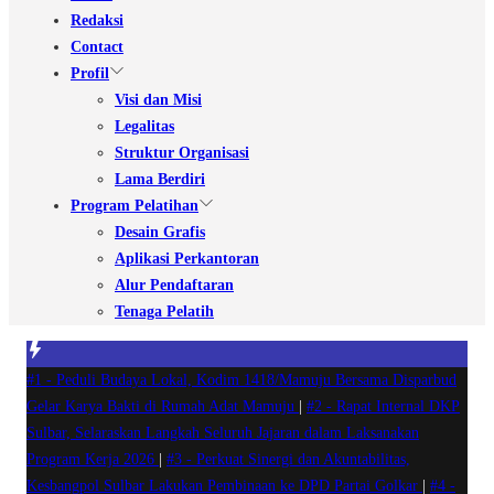
Redaksi
Contact
Profil
Visi dan Misi
Legalitas
Struktur Organisasi
Lama Berdiri
Program Pelatihan
Desain Grafis
Aplikasi Perkantoran
Alur Pendaftaran
Tenaga Pelatih
#1 -
Peduli Budaya Lokal, Kodim 1418/Mamuju Bersama Disparbud
Gelar Karya Bakti di Rumah Adat Mamuju
|
#2 -
Rapat Internal DKP
Sulbar, Selaraskan Langkah Seluruh Jajaran dalam Laksanakan
Program Kerja 2026
|
#3 -
Perkuat Sinergi dan Akuntabilitas,
Kesbangpol Sulbar Lakukan Pembinaan ke DPD Partai Golkar
|
#4 -