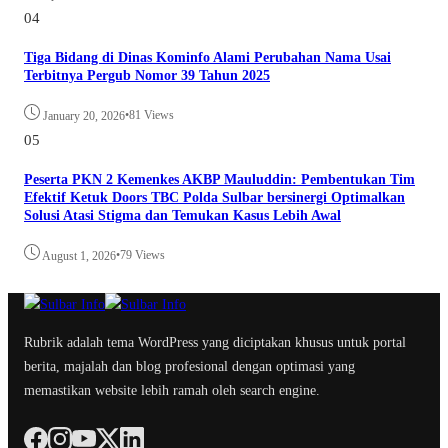
04
Tiga Bidang di Dinas Kominfo Alami Perubahan Nama Usai
Terbitnya Pergub Nomor 39 Tahun 2025
•
81 Views
January 20, 2026
05
Peserta PKN 2 Kemenkes AKBP Mauluddin: Pembentukan Tim
Efektif Ketuk Doors TBC Polda Sulbar bersinergi Optimalkan
Solusi Atasi Stigma dan Temukan Kasus Lebih Awal
•
79 Views
August 1, 2026
Rubrik adalah tema WordPress yang diciptakan khusus untuk portal
berita, majalah dan blog profesional dengan optimasi yang
memastikan website lebih ramah oleh search engine.