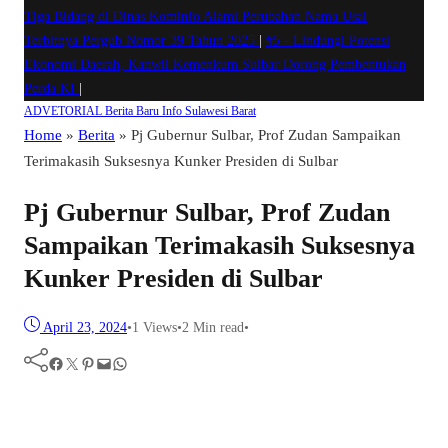
Tiga Bidang di Dinas Kominfo Alami Perubahan Nama Usai
Terbitnya Pergub Nomor 39 Tahun 2025
|
#5 -
Lindungi Potensi
Ekonomi Daerah, Kanwil Kemenkum Sulbar Dorong Pembentukan
Perda KI
|
ADVETORIAL
Berita Baru
Info Sulawesi Barat
Home
»
Berita
»
Pj Gubernur Sulbar, Prof Zudan Sampaikan
Terimakasih Suksesnya Kunker Presiden di Sulbar
Pj Gubernur Sulbar, Prof Zudan
Sampaikan Terimakasih Suksesnya
Kunker Presiden di Sulbar
April 23, 2024
•
1
Views
•
2 Min read
•
Facebook
Twitter
Pinterest
Mail
WhatsApp