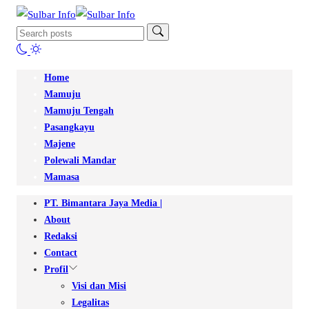
Home
Mamuju
Mamuju Tengah
Pasangkayu
Majene
Polewali Mandar
Mamasa
PT. Bimantara Jaya Media |
About
Redaksi
Contact
Profil
Visi dan Misi
Legalitas