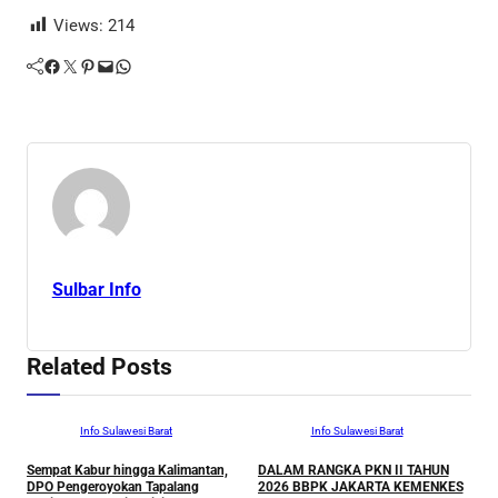
Views:
214
Facebook
Twitter
Pinterest
Mail
WhatsApp
Sulbar Info
Related Posts
Info Sulawesi Barat
Info Sulawesi Barat
Sempat Kabur hingga Kalimantan,
DALAM RANGKA PKN II TAHUN
A
DPO Pengeroyokan Tapalang
2026 BBPK JAKARTA KEMENKES
L