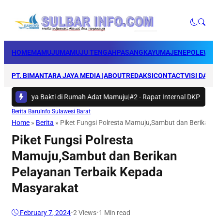
HOME
MAMUJU
MAMUJU TENGAH
PASANGKAYU
MAJENE
POLEWAL
PT. BIMANTARA JAYA MEDIA |
ABOUT
REDAKSI
CONTACT
VISI DAN 
ar Karya Bakti di Rumah Adat Mamuju
|
#2 -
Rapat Internal DKP Sulbar, 
Berita Baru
Info Sulawesi Barat
Home
»
Berita
»
Piket Fungsi Polresta Mamuju,Sambut dan Berikan 
Piket Fungsi Polresta
Mamuju,Sambut dan Berikan
Pelayanan Terbaik Kepada
Masyarakat
February 7, 2024
•
2
Views
•
1 Min read