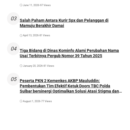
June 11, 2026
•
97 Views
03
Salah Paham Antara Kurir Spx dan Pelanggan di
Mamuju Berakhir Damai
April 13, 2026
•
81 Views
04
Tiga Bidang di Dinas Kominfo Alami Perubahan Nama
Usai Terbitnya Pergub Nomor 39 Tahun 2025
January 20, 2026
•
81 Views
05
Peserta PKN 2 Kemenkes AKBP Mauluddin:
Pembentukan Tim Efektif Ketuk Doors TBC Polda
Sulbar bersinergi Optimalkan Solusi Atasi Stigma dan
Temukan Kasus Lebih Awal
August 1, 2026
•
77 Views