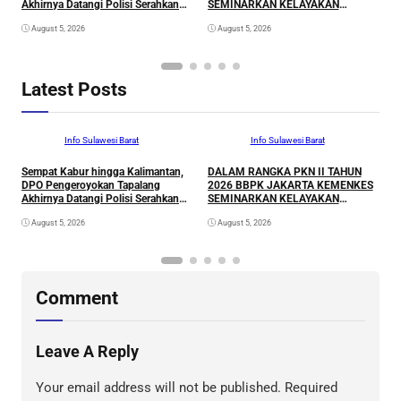
Akhirnya Datangi Polisi Serahkan
SEMINARKAN KELAYAKAN
P
Diri
RANCANGAN PROYEK
August 5, 2026
August 5, 2026
PERUBAHAN KETUK DOORS
BHABINKAMTIBMAS PEDULI TBC
DI WILAYAH HUKUM POLDA
SULAWESI BARAT
Latest Posts
Info Sulawesi Barat
Info Sulawesi Barat
Sempat Kabur hingga Kalimantan,
DALAM RANGKA PKN II TAHUN
A
DPO Pengeroyokan Tapalang
2026 BBPK JAKARTA KEMENKES
L
Akhirnya Datangi Polisi Serahkan
SEMINARKAN KELAYAKAN
P
Diri
RANCANGAN PROYEK
August 5, 2026
August 5, 2026
PERUBAHAN KETUK DOORS
BHABINKAMTIBMAS PEDULI TBC
DI WILAYAH HUKUM POLDA
SULAWESI BARAT
Comment
Leave A Reply
Your email address will not be published.
Required