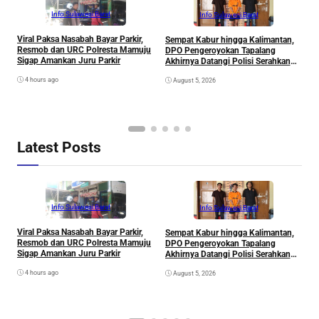
Info Sulawesi Barat
Info Sulawesi Barat
Viral Paksa Nasabah Bayar Parkir,
Sempat Kabur hingga Kalimantan,
D
Resmob dan URC Polresta Mamuju
DPO Pengeroyokan Tapalang
2
Sigap Amankan Juru Parkir
Akhirnya Datangi Polisi Serahkan
S
Diri
R
4 hours ago
August 5, 2026
P
B
D
S
Latest Posts
Info Sulawesi Barat
Info Sulawesi Barat
Viral Paksa Nasabah Bayar Parkir,
Sempat Kabur hingga Kalimantan,
D
Resmob dan URC Polresta Mamuju
DPO Pengeroyokan Tapalang
2
Sigap Amankan Juru Parkir
Akhirnya Datangi Polisi Serahkan
S
Diri
R
4 hours ago
August 5, 2026
P
B
D
S