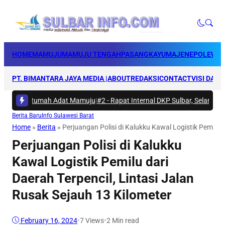
HOME
MAMUJU
MAMUJU TENGAH
PASANGKAYU
MAJENE
POLEWAL
PT. BIMANTARA JAYA MEDIA |
ABOUT
REDAKSI
CONTACT
VISI DAN 
ti di Rumah Adat Mamuju
|
#2 -
Rapat Internal DKP Sulbar, Selaraskan L
Berita Baru
Info Sulawesi Barat
Home
»
Berita
»
Perjuangan Polisi di Kalukku Kawal Logistik Pemilu d
Perjuangan Polisi di Kalukku
Kawal Logistik Pemilu dari
Daerah Terpencil, Lintasi Jalan
Rusak Sejauh 13 Kilometer
February 16, 2024
•
7
Views
•
2 Min read