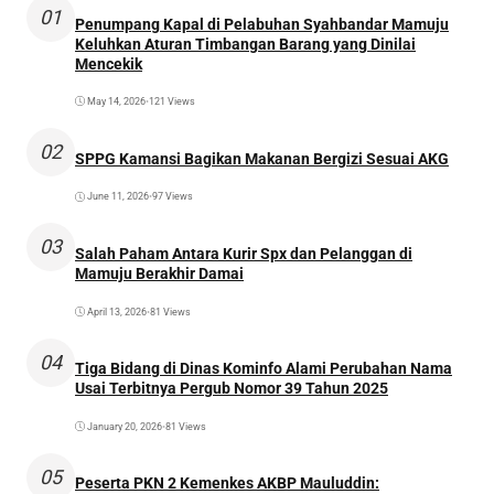
01
Penumpang Kapal di Pelabuhan Syahbandar Mamuju
Keluhkan Aturan Timbangan Barang yang Dinilai
Mencekik
May 14, 2026
•
121 Views
02
SPPG Kamansi Bagikan Makanan Bergizi Sesuai AKG
June 11, 2026
•
97 Views
03
Salah Paham Antara Kurir Spx dan Pelanggan di
Mamuju Berakhir Damai
April 13, 2026
•
81 Views
04
Tiga Bidang di Dinas Kominfo Alami Perubahan Nama
Usai Terbitnya Pergub Nomor 39 Tahun 2025
January 20, 2026
•
81 Views
05
Peserta PKN 2 Kemenkes AKBP Mauluddin: