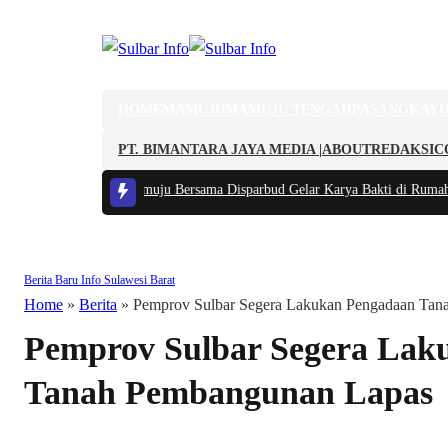
HOME
MAMUJU
MAMUJU TENGAH
PASANGKAY
PT. BIMANTARA JAYA MEDIA |
ABOUT
REDAKSI
C
kal, Kodim 1418/Mamuju Bersama Disparbud Gelar Karya Bakti di Rumah A
Berita Baru
Info Sulawesi Barat
Home
»
Berita
»
Pemprov Sulbar Segera Lakukan Pengadaan Tan
Pemprov Sulbar Segera Lak
Tanah Pembangunan Lapas