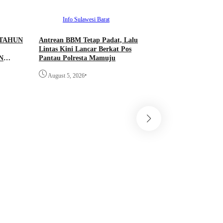
Info Sulawesi Barat
 TAHUN
Antrean BBM Tetap Padat, Lalu
Lintas Kini Lancar Berkat Pos
N
Pantau Polresta Mamuju
AN
•
ETUK
August 5, 2026
MAS
H
ADVETORI
SI
Sulawesi Barat
Pemprov Sulbar Pe
Bencana melalui K
dengan IMV Corpor
untuk Instalasi Si
•
August 4, 2026