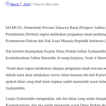
March 7, 2024
•
2
Views
•
2 Min read
•
MAMUJU,-Pemerintah Provinsi Sulawesi Barat (Pemprov Sulbar) 
Permukiman (Perkim) segera melakukan pengadaan tanah pemban
Kementerian Hukum dan Hak Asasi Manusia Republik Indonesia 
Hal tersebut disampaikan Kepala Dinas Perkim Sulbar Syaharudd
Kemenkumham Sulbar Marasidin di ruang kerjanya, Senin 4 Maret
“Kami akan segera melakukan tahapan pengadaan tanah rencana p
dahulu kami akan melakukan survey lahan bersama tim dari Kan
apakah lahan yang telah kami siapkan sudah memenuhi syarat dal
Syaharuddin.
Lanjut Syaharuddin mengatakan, ada dua lahan yang sudah disiapk
Kemenkumham, dan jika sudah memenuhi syarat Dinas Perkim aka