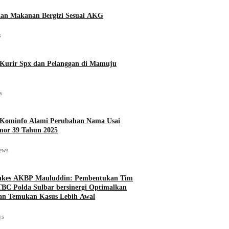
an Makanan Bergizi Sesuai AKG
s
Kurir Spx dan Pelanggan di Mamuju
s
s Kominfo Alami Perubahan Nama Usai
mor 39 Tahun 2025
iews
nkes AKBP Mauluddin: Pembentukan Tim
TBC Polda Sulbar bersinergi Optimalkan
dan Temukan Kasus Lebih Awal
ws