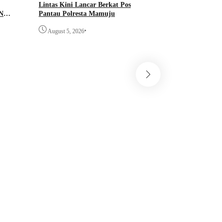
Lintas Kini Lancar Berkat Pos
N
Pantau Polresta Mamuju
AN
•
ETUK
August 5, 2026
MAS
H
ADVETORI
SI
Sulawesi Barat
Pemprov Sulbar Pe
Bencana melalui K
dengan IMV Corpor
untuk Instalasi Si
•
August 4, 2026