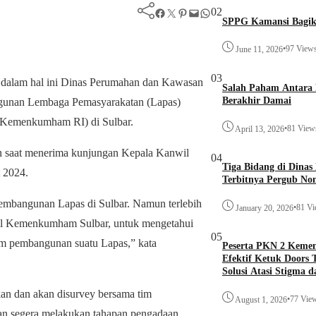
02
Facebook
Twitter
Pinterest
Mail
WhatsApp
SPPG Kamansi Bagik
•
97 View
June 11, 2026
03
dalam hal ini Dinas Perumahan dan Kawasan
Salah Paham Antara 
Berakhir Damai
gunan Lembaga Pemasyarakatan (Lapas)
(Kemenkumham RI) di Sulbar.
•
81 View
April 13, 2026
in saat menerima kunjungan Kepala Kanwil
04
Tiga Bidang di Dina
 2024.
Terbitnya Pergub No
embangunan Lapas di Sulbar. Namun terlebih
•
81 V
January 20, 2026
wil Kemenkumham Sulbar, untuk mengetahui
05
am pembangunan suatu Lapas,” kata
Peserta PKN 2 Keme
Efektif Ketuk Doors 
Solusi Atasi Stigma 
an dan akan disurvey bersama tim
•
77 Vie
August 1, 2026
n segera melakukan tahapan pengadaan