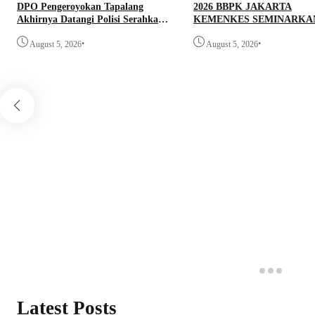
DPO Pengeroyokan Tapalang
2026 BBPK JAKARTA
Akhirnya Datangi Polisi Serahkan
KEMENKES SEMINARKA
Diri
KELAYAKAN RANCANG
•
•
August 5, 2026
PROYEK PERUBAHAN K
August 5, 2026
DOORS BHABINKAMTIB
PEDULI TBC DI WILAYA
HUKUM POLDA SULAWE
BARAT
Latest Posts