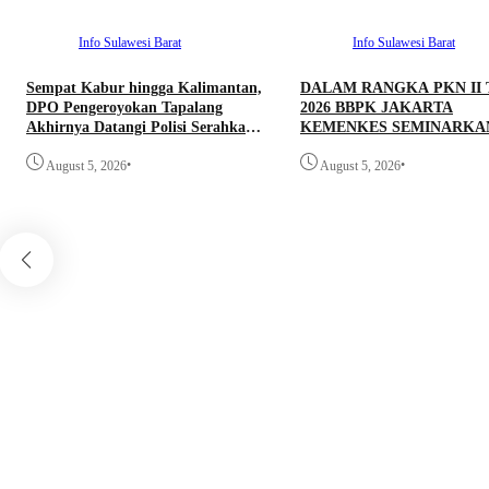
Info Sulawesi Barat
Info Sulawesi Barat
Sempat Kabur hingga Kalimantan,
DALAM RANGKA PKN II
DPO Pengeroyokan Tapalang
2026 BBPK JAKARTA
Akhirnya Datangi Polisi Serahkan
KEMENKES SEMINARKA
Diri
KELAYAKAN RANCANG
•
•
August 5, 2026
PROYEK PERUBAHAN K
August 5, 2026
DOORS BHABINKAMTIB
PEDULI TBC DI WILAYA
HUKUM POLDA SULAWE
BARAT