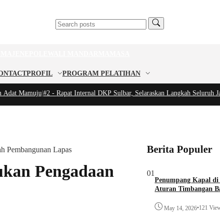
U
MAJENE
POLEWALI MANDAR
MAMASA
ONTACT
PROFIL
PROGRAM PELATIHAN
dat Mamuju
|
#2 -
Rapat Internal DKP Sulbar, Selaraskan Langkah Seluruh Jaja
Berita Populer
ah Pembangunan Lapas
ukan Pengadaan
01
Penumpang Kapal di
Aturan Timbangan Ba
•
121 Vie
May 14, 2026