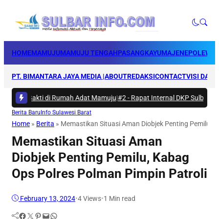
HOME
MAMUJU
MAMUJU TENGAH
PASANGKAYU
MAJENE
POLEWAL
PT. BIMANTARA JAYA MEDIA |
ABOUT
REDAKSI
CONTACT
VISI DAN 
arya Bakti di Rumah Adat Mamuju
|
#2 -
Rapat Internal DKP Sulbar, Sela
Berita Baru
Info Sulawesi Barat
Home
»
Berita
»
Memastikan Situasi Aman Diobjek Penting Pemilu, K
Memastikan Situasi Aman
Diobjek Penting Pemilu, Kabag
Ops Polres Polman Pimpin Patroli
February 13, 2024
•
4
Views
•
1 Min read
Facebook
Twitter
Pinterest
Mail
WhatsApp