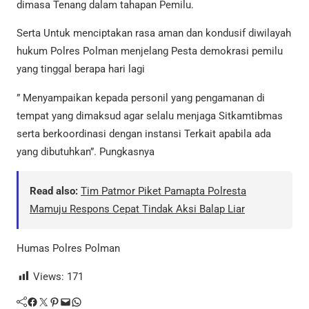
dimasa Tenang dalam tahapan Pemilu.
Serta Untuk menciptakan rasa aman dan kondusif diwilayah
hukum Polres Polman menjelang Pesta demokrasi pemilu
yang tinggal berapa hari lagi
” Menyampaikan kepada personil yang pengamanan di
tempat yang dimaksud agar selalu menjaga Sitkamtibmas
serta berkoordinasi dengan instansi Terkait apabila ada
yang dibutuhkan”. Pungkasnya
Read also:
Tim Patmor Piket Pamapta Polresta
Mamuju Respons Cepat Tindak Aksi Balap Liar
Humas Polres Polman
Views:
171
Facebook
Twitter
Pinterest
Mail
WhatsApp