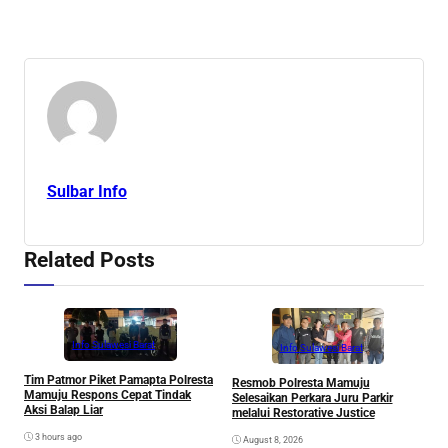
Sulbar Info
Related Posts
Info Sulawesi Barat
Info Sulawesi Barat
V
Tim Patmor Piket Pamapta Polresta
Resmob Polresta Mamuju
R
Mamuju Respons Cepat Tindak
Selesaikan Perkara Juru Parkir
S
Aksi Balap Liar
melalui Restorative Justice
3 hours ago
August 8, 2026