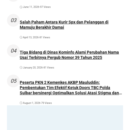
June 11, 2026
•
97 Views
03
Salah Paham Antara Kurir Spx dan Pelanggan di
Mamuju Berakhir Damai
April 13, 2026
•
81 Views
04
Tiga Bidang di Dinas Kominfo Alami Perubahan Nama
Usai Terbitnya Pergub Nomor 39 Tahun 2025
January 20, 2026
•
81 Views
05
Peserta PKN 2 Kemenkes AKBP Mauluddin:
Pembentukan Tim Efektif Ketuk Doors TBC Polda
Sulbar bersinergi Optimalkan Solusi Atasi Stigma dan
Temukan Kasus Lebih Awal
August 1, 2026
•
79 Views