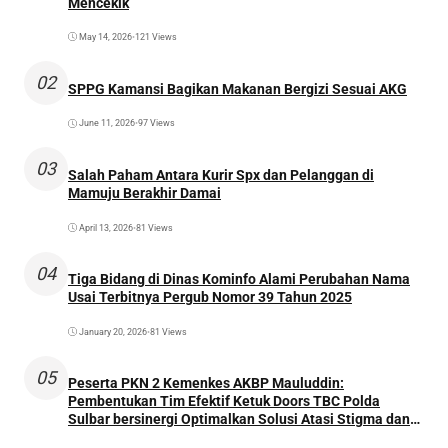
Mencekik
May 14, 2026
•
121 Views
02
SPPG Kamansi Bagikan Makanan Bergizi Sesuai AKG
June 11, 2026
•
97 Views
03
Salah Paham Antara Kurir Spx dan Pelanggan di
Mamuju Berakhir Damai
April 13, 2026
•
81 Views
04
Tiga Bidang di Dinas Kominfo Alami Perubahan Nama
Usai Terbitnya Pergub Nomor 39 Tahun 2025
January 20, 2026
•
81 Views
05
Peserta PKN 2 Kemenkes AKBP Mauluddin:
Pembentukan Tim Efektif Ketuk Doors TBC Polda
Sulbar bersinergi Optimalkan Solusi Atasi Stigma dan
Temukan Kasus Lebih Awal