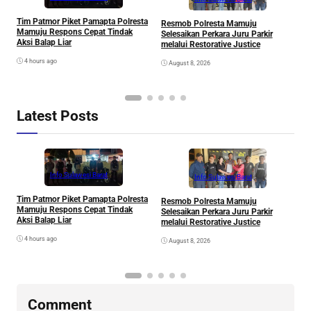
V
Tim Patmor Piket Pamapta Polresta
Resmob Polresta Mamuju
R
Mamuju Respons Cepat Tindak
Selesaikan Perkara Juru Parkir
S
Aksi Balap Liar
melalui Restorative Justice
4 hours ago
August 8, 2026
Latest Posts
Info Sulawesi Barat
Info Sulawesi Barat
V
Tim Patmor Piket Pamapta Polresta
Resmob Polresta Mamuju
R
Mamuju Respons Cepat Tindak
Selesaikan Perkara Juru Parkir
S
Aksi Balap Liar
melalui Restorative Justice
4 hours ago
August 8, 2026
Comment