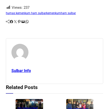
Views:
237
humas kemenkum ham sulbar
kemenkumham sulbar
Facebook
Twitter
Pinterest
Mail
WhatsApp
Sulbar Info
Related Posts
Info Sulawesi Barat
Info Sulawesi Barat