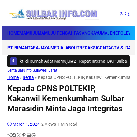
HOME
MAMUJU
MAMUJU TENGAH
PASANGKAYU
MAJENE
POLEWAL
PT. BIMANTARA JAYA MEDIA |
ABOUT
REDAKSI
CONTACT
VISI DAN 
rya Bakti di Rumah Adat Mamuju
|
#2 -
Rapat Internal DKP Sulbar, Selar
Berita Baru
Info Sulawesi Barat
Home
»
Berita
»
Kepada CPNS POLTEKIP, Kakanwil Kemenkumham Sul
Kepada CPNS POLTEKIP,
Kakanwil Kemenkumham Sulbar
Marasidin Minta Jaga Integritas
March 1, 2024
•
2
Views
•
1 Min read
Facebook
Twitter
Pinterest
Mail
WhatsApp