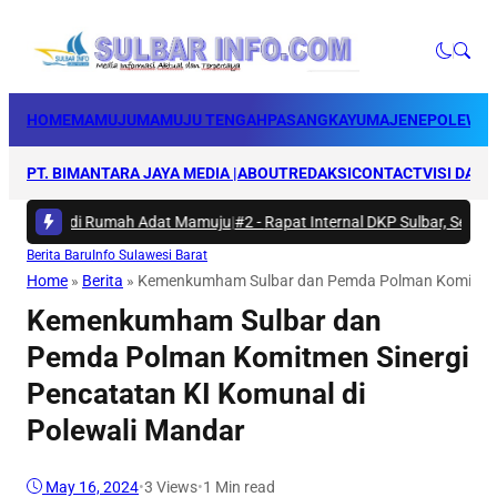
HOME
MAMUJU
MAMUJU TENGAH
PASANGKAYU
MAJENE
POLEWAL
PT. BIMANTARA JAYA MEDIA |
ABOUT
REDAKSI
CONTACT
VISI DAN 
Bakti di Rumah Adat Mamuju
|
#2 -
Rapat Internal DKP Sulbar, Selaraska
Berita Baru
Info Sulawesi Barat
Home
»
Berita
»
Kemenkumham Sulbar dan Pemda Polman Komitmen S
Kemenkumham Sulbar dan
Pemda Polman Komitmen Sinergi
Pencatatan KI Komunal di
Polewali Mandar
May 16, 2024
•
3
Views
•
1 Min read