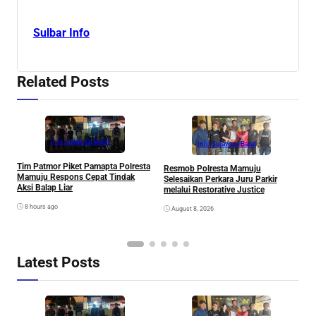
Sulbar Info
Related Posts
Info Sulawesi Barat
Info Sulawesi Barat
V
Tim Patmor Piket Pamapta Polresta
Resmob Polresta Mamuju
R
Mamuju Respons Cepat Tindak
Selesaikan Perkara Juru Parkir
S
Aksi Balap Liar
melalui Restorative Justice
8 hours ago
August 8, 2026
Latest Posts