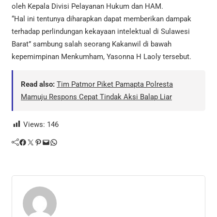
oleh Kepala Divisi Pelayanan Hukum dan HAM.
“Hal ini tentunya diharapkan dapat memberikan dampak
terhadap perlindungan kekayaan intelektual di Sulawesi
Barat” sambung salah seorang Kakanwil di bawah
kepemimpinan Menkumham, Yasonna H Laoly tersebut.
Read also:
Tim Patmor Piket Pamapta Polresta
Mamuju Respons Cepat Tindak Aksi Balap Liar
Views:
146
Facebook
Twitter
Pinterest
Mail
WhatsApp