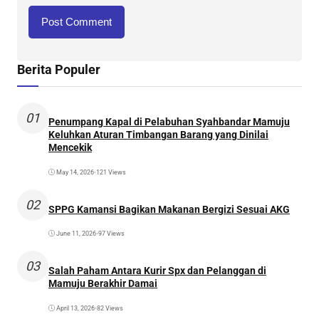
Berita Populer
01
Penumpang Kapal di Pelabuhan Syahbandar Mamuju
Keluhkan Aturan Timbangan Barang yang Dinilai
Mencekik
May 14, 2026
•
121 Views
02
SPPG Kamansi Bagikan Makanan Bergizi Sesuai AKG
June 11, 2026
•
97 Views
03
Salah Paham Antara Kurir Spx dan Pelanggan di
Mamuju Berakhir Damai
April 13, 2026
•
82 Views