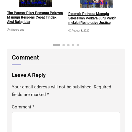
Info Sulawesi Barat
Info Sulawesi Barat
V
Tim Patmor Piket Pamapta Polresta
Resmob Polresta Mamuju
R
Mamuju Respons Cepat Tindak
Selesaikan Perkara Juru Parkir
S
Aksi Balap Liar
melalui Restorative Justice
8 hours ago
August 8, 2026
Comment
Leave A Reply
Your email address will not be published.
Required
fields are marked
*
Comment
*