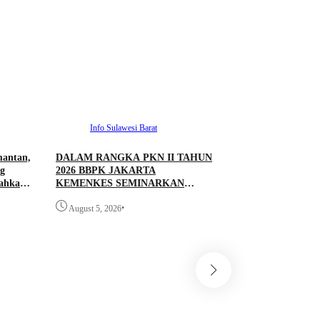
Info Sulawesi Barat
mantan,
DALAM RANGKA PKN II TAHUN
g
2026 BBPK JAKARTA
rahkan
KEMENKES SEMINARKAN
KELAYAKAN RANCANGAN
•
PROYEK PERUBAHAN KETUK
August 5, 2026
DOORS BHABINKAMTIBMAS
PEDULI TBC DI WILAYAH
HUKUM POLDA SULAWESI
BARAT
Info Sulawesi 
Antrean BBM Tetap
Lintas Kini Lancar
Pantau Polresta M