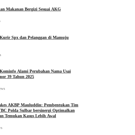
an Makanan Bergizi Sesuai AKG
s
Kurir Spx dan Pelanggan di Mamuju
s
s Kominfo Alami Perubahan Nama Usai
mor 39 Tahun 2025
iews
nkes AKBP Mauluddin: Pembentukan Tim
TBC Polda Sulbar bersinergi Optimalkan
dan Temukan Kasus Lebih Awal
ws