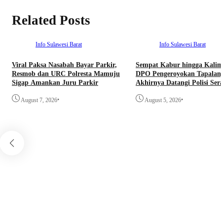
Related Posts
Info Sulawesi Barat
Info Sulawesi Barat
Viral Paksa Nasabah Bayar Parkir,
Sempat Kabur hingga Kali
Resmob dan URC Polresta Mamuju
DPO Pengeroyokan Tapalan
Sigap Amankan Juru Parkir
Akhirnya Datangi Polisi Se
Diri
•
•
August 7, 2026
August 5, 2026