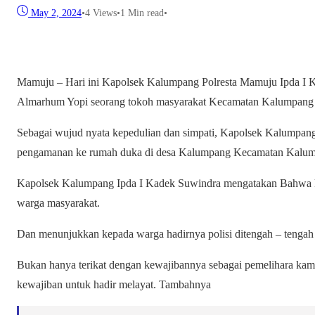
May 2, 2024
•
4
Views
•
1 Min read
•
Mamuju – Hari ini Kapolsek Kalumpang Polresta Mamuju Ipda I K
Almarhum Yopi seorang tokoh masyarakat Kecamatan Kalumpang
Sebagai wujud nyata kepedulian dan simpati, Kapolsek Kalumpang
pengamanan ke rumah duka di desa Kalumpang Kecamatan Kalu
Kapolsek Kalumpang Ipda I Kadek Suwindra mengatakan Bahwa k
warga masyarakat.
Dan menunjukkan kepada warga hadirnya polisi ditengah – tengah 
Bukan hanya terikat dengan kewajibannya sebagai pemelihara kamt
kewajiban untuk hadir melayat. Tambahnya