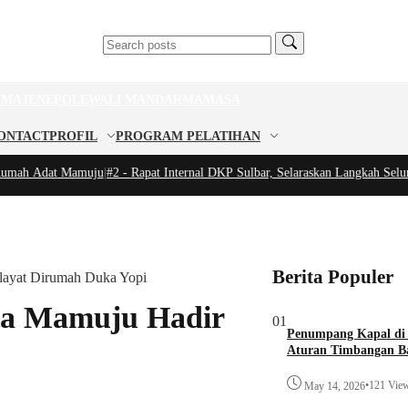
U
MAJENE
POLEWALI MANDAR
MAMASA
ONTACT
PROFIL
PROGRAM PELATIHAN
mah Adat Mamuju
|
#2 -
Rapat Internal DKP Sulbar, Selaraskan Langkah Seluruh
Berita Populer
layat Dirumah Duka Yopi
ta Mamuju Hadir
01
Penumpang Kapal di
Aturan Timbangan Ba
•
121 Vie
May 14, 2026