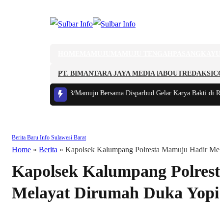
HOME
MAMUJU
MAMUJU TENGAH
PASANGKAY
PT. BIMANTARA JAYA MEDIA |
ABOUT
REDAKSI
C
ya Lokal, Kodim 1418/Mamuju Bersama Disparbud Gelar Karya Bakti di Ru
Berita Baru
Info Sulawesi Barat
Home
»
Berita
»
Kapolsek Kalumpang Polresta Mamuju Hadir Me
Kapolsek Kalumpang Polres
Melayat Dirumah Duka Yopi