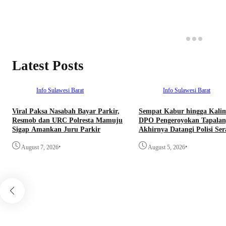
Latest Posts
Info Sulawesi Barat
Info Sulawesi Barat
Viral Paksa Nasabah Bayar Parkir,
Sempat Kabur hingga Kali
Resmob dan URC Polresta Mamuju
DPO Pengeroyokan Tapalan
Sigap Amankan Juru Parkir
Akhirnya Datangi Polisi Se
Diri
•
•
August 7, 2026
August 5, 2026