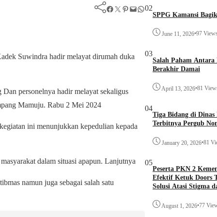
02
Facebook
Twitter
Pinterest
Mail
WhatsApp
SPPG Kamansi Bagik
•
97 View
June 11, 2026
03
adek Suwindra hadir melayat dirumah duka
Salah Paham Antara 
Berakhir Damai
•
81 View
April 13, 2026
 Dan personelnya hadir melayat sekaligus
mpang Mamuju. Rabu 2 Mei 2024
04
Tiga Bidang di Dina
Terbitnya Pergub No
egiatan ini menunjukkan kepedulian kepada
•
81 V
January 20, 2026
masyarakat dalam situasi apapun. Lanjutnya
05
Peserta PKN 2 Keme
Efektif Ketuk Doors 
ibmas namun juga sebagai salah satu
Solusi Atasi Stigma 
•
77 Vie
August 1, 2026