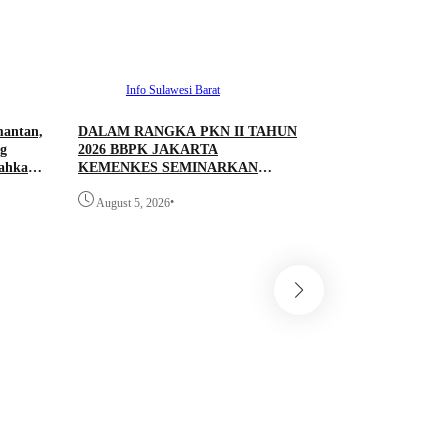
Info Sulawesi Barat
mantan,
DALAM RANGKA PKN II TAHUN
g
2026 BBPK JAKARTA
rahkan
KEMENKES SEMINARKAN
KELAYAKAN RANCANGAN
•
PROYEK PERUBAHAN KETUK
August 5, 2026
DOORS BHABINKAMTIBMAS
PEDULI TBC DI WILAYAH
HUKUM POLDA SULAWESI
BARAT
Info Sulawesi 
Antrean BBM Tetap
Lintas Kini Lancar
Pantau Polresta M
•
August 5, 2026