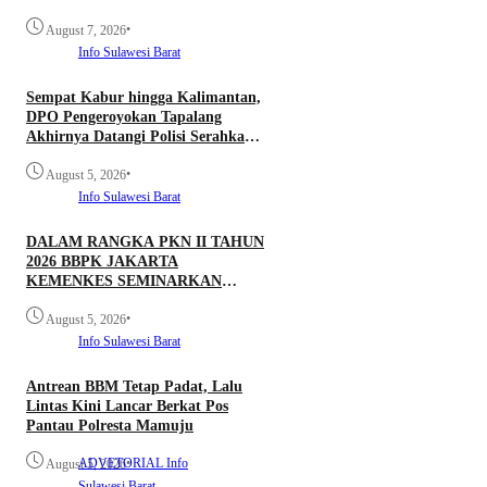
•
August 7, 2026
Info Sulawesi Barat
Sempat Kabur hingga Kalimantan,
DPO Pengeroyokan Tapalang
Akhirnya Datangi Polisi Serahkan
Diri
•
August 5, 2026
Info Sulawesi Barat
DALAM RANGKA PKN II TAHUN
2026 BBPK JAKARTA
KEMENKES SEMINARKAN
KELAYAKAN RANCANGAN
•
PROYEK PERUBAHAN KETUK
August 5, 2026
DOORS BHABINKAMTIBMAS
Info Sulawesi Barat
PEDULI TBC DI WILAYAH
HUKUM POLDA SULAWESI
Antrean BBM Tetap Padat, Lalu
BARAT
Lintas Kini Lancar Berkat Pos
Pantau Polresta Mamuju
ADVETORIAL
•
Info
August 5, 2026
Sulawesi Barat