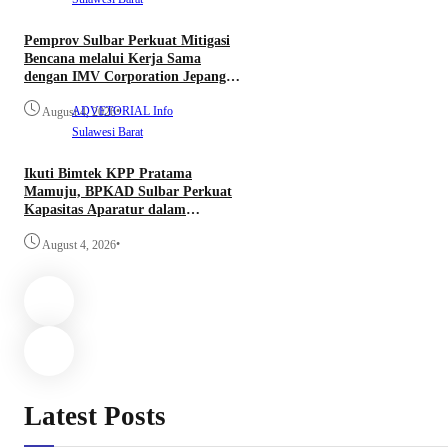
Pemprov Sulbar Perkuat Mitigasi
Bencana melalui Kerja Sama
dengan IMV Corporation Jepang
untuk Instalasi Sistem Seismometer
ADVETORIAL
•
Info
August 4, 2026
Sulawesi Barat
Ikuti Bimtek KPP Pratama
Mamuju, BPKAD Sulbar Perkuat
Kapasitas Aparatur dalam
Pelaporan SPT Masa PPN Berbasis
•
Coretax
August 4, 2026
Latest Posts