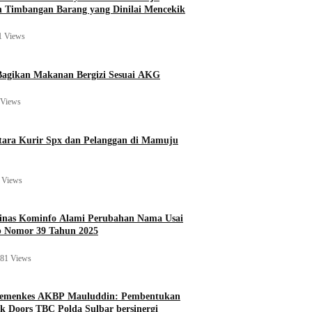
 Timbangan Barang yang Dinilai Mencekik
1 Views
agikan Makanan Bergizi Sesuai AKG
 Views
ara Kurir Spx dan Pelanggan di Mamuju
 Views
Dinas Kominfo Alami Perubahan Nama Usai
b Nomor 39 Tahun 2025
81 Views
Kemenkes AKBP Mauluddin: Pembentukan
k Doors TBC Polda Sulbar bersinergi