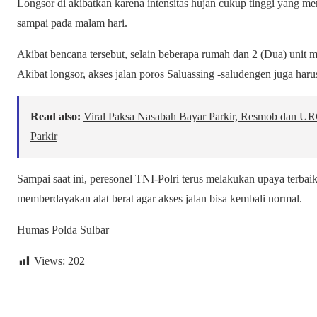
Longsor di akibatkan karena intensitas hujan cukup tinggi yang me
sampai pada malam hari.
Akibat bencana tersebut, selain beberapa rumah dan 2 (Dua) unit m
Akibat longsor, akses jalan poros Saluassing -saludengen juga harus
Read also:
Viral Paksa Nasabah Bayar Parkir, Resmob dan U
Parkir
Sampai saat ini, peresonel TNI-Polri terus melakukan upaya terba
memberdayakan alat berat agar akses jalan bisa kembali normal.
Humas Polda Sulbar
Views:
202