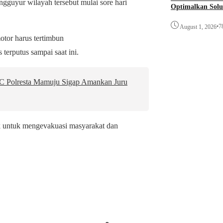
ngguyur wilayah tersebut mulai sore hari
Optimalkan Solu
Awal
•
7
August 1, 2026
otor harus tertimbun
 terputus sampai saat ini.
RC Polresta Mamuju Sigap Amankan Juru
ik untuk mengevakuasi masyarakat dan