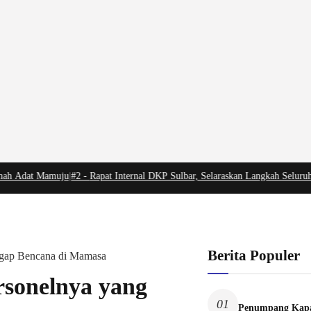
Adat Mamuju
|
#2 -
Rapat Internal DKP Sulbar, Selaraskan Langkah Seluruh Jaj
Berita Populer
ggap Bencana di Mamasa
rsonelnya yang
01
Penumpang Kapa