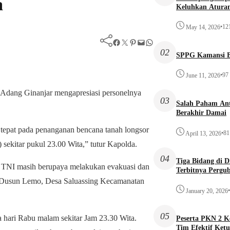
a
Keluhkan Aturan
•
12
May 14, 2026
Facebook
Twitter
Pinterest
Mail
WhatsApp
02
SPPG Kamansi B
•
97
June 11, 2026
l Adang Ginanjar mengapresiasi personelnya
03
Salah Paham Ant
Berakhir Damai
tepat pada penanganan bencana tanah longsor
•
81
April 13, 2026
 sekitar pukul 23.00 Wita,” tutur Kapolda.
04
Tiga Bidang di 
ma TNI masih berupaya melakukan evakuasi dan
Terbitnya Pergu
at Dusun Lemo, Desa Saluassing Kecamanatan
•
January 20, 2026
05
a hari Rabu malam sekitar Jam 23.30 Wita.
Peserta PKN 2 
Tim Efektif Ketu