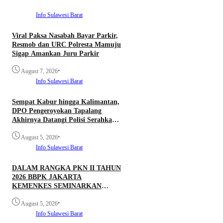
Info Sulawesi Barat
Viral Paksa Nasabah Bayar Parkir,
Resmob dan URC Polresta Mamuju
Sigap Amankan Juru Parkir
•
August 7, 2026
Info Sulawesi Barat
Sempat Kabur hingga Kalimantan,
DPO Pengeroyokan Tapalang
Akhirnya Datangi Polisi Serahkan
Diri
•
August 5, 2026
Info Sulawesi Barat
DALAM RANGKA PKN II TAHUN
2026 BBPK JAKARTA
KEMENKES SEMINARKAN
KELAYAKAN RANCANGAN
•
PROYEK PERUBAHAN KETUK
August 5, 2026
DOORS BHABINKAMTIBMAS
Info Sulawesi Barat
PEDULI TBC DI WILAYAH