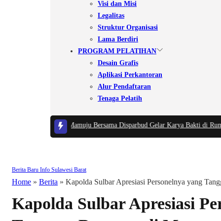
Visi dan Misi
Legalitas
Struktur Organisasi
Lama Berdiri
PROGRAM PELATIHAN
Desain Grafis
Aplikasi Perkantoran
Alur Pendaftaran
Tenaga Pelatih
Lokal, Kodim 1418/Mamuju Bersama Disparbud Gelar Karya Bakti di Rumah 
Berita Baru
Info Sulawesi Barat
Home
»
Berita
»
Kapolda Sulbar Apresiasi Personelnya yang Tan
Kapolda Sulbar Apresiasi Pe