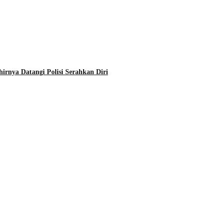
rnya Datangi Polisi Serahkan Diri
Info Sulawesi Barat