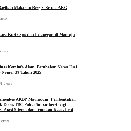
agikan Makanan Bergizi Sesuai AKG
Views
ara Kurir Spx dan Pelanggan di Mamuju
Views
Dinas Kominfo Alami Perubahan Nama Usai
b Nomor 39 Tahun 2025
81 Views
Kemenkes AKBP Mauluddin: Pembentukan
k Doors TBC Polda Sulbar bersinergi
si Atasi Stigma dan Temukan Kasus Lebih
 Views