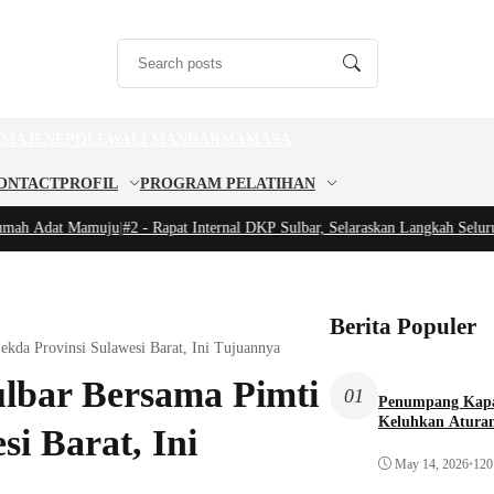
U
MAJENE
POLEWALI MANDAR
MAMASA
ONTACT
PROFIL
PROGRAM PELATIHAN
h Adat Mamuju
|
#2 -
Rapat Internal DKP Sulbar, Selaraskan Langkah Seluruh J
Berita Populer
da Provinsi Sulawesi Barat, Ini Tujuannya
bar Bersama Pimti
01
Penumpang Kapa
Keluhkan Aturan
i Barat, Ini
May 14, 2026
•
120