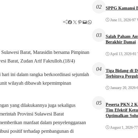
02
SPPG Kamansi B
June 11, 2026
•
97 
Facebook
Twitter
Pinterest
Mail
WhatsApp
03
Salah Paham Ant
Berakhir Damai
ulawesi Barat, Marasidin bersama Pimpinan
April 13, 2026
•
81 
si Barat, Zudan Arif Fakrulloh.(18/4)
04
Tiga Bidang di 
ari ini dalam rangka berkoordinasi sejumlah
Terbitnya Pergu
unit wilayah dibawah kepemimpinan
January 20, 2026
•
05
Peserta PKN 2 
ngan yang dilakukannya juga sekaligus
Tim Efektif Ketu
erintah Provinsi Sulawesi Barat
Optimalkan Solu
Awal
t memberikan manfaat dalam penyelenggaraan
August 1, 2026
•
77
ibusi positif terhadap pembangunan di