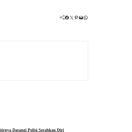
Facebook
Twitter
Pinterest
Mail
WhatsApp
rnya Datangi Polisi Serahkan Diri