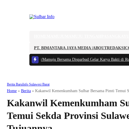
HOME
MAMUJU
MAMUJU TENGAH
PASANGKAY
PT. BIMANTARA JAYA MEDIA |
ABOUT
REDAKSI
C
a Lokal, Kodim 1418/Mamuju Bersama Disparbud Gelar Karya Bakti di Ruma
Berita Baru
Info Sulawesi Barat
Home
»
Berita
»
Kakanwil Kemenkumham Sulbar Bersama Pimti Temui Sek
Kakanwil Kemenkumham Sul
Temui Sekda Provinsi Sulawes
Tujuannya