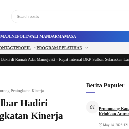
U
MAJENE
POLEWALI MANDAR
MAMASA
ONTACT
PROFIL
PROGRAM PELATIHAN
kti di Rumah Adat Mamuju
|
#2 -
Rapat Internal DKP Sulbar, Selaraskan Langk
Berita Populer
rong Peningkatan Kinerja
bar Hadiri
01
Penumpang Kapa
gkatan Kinerja
Keluhkan Aturan
May 14, 2026
•
121