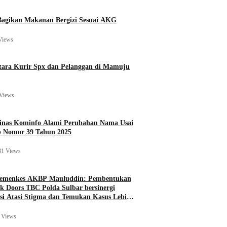
agikan Makanan Bergizi Sesuai AKG
Views
ara Kurir Spx dan Pelanggan di Mamuju
Views
Dinas Kominfo Alami Perubahan Nama Usai
b Nomor 39 Tahun 2025
81 Views
Kemenkes AKBP Mauluddin: Pembentukan
k Doors TBC Polda Sulbar bersinergi
si Atasi Stigma dan Temukan Kasus Lebih
 Views