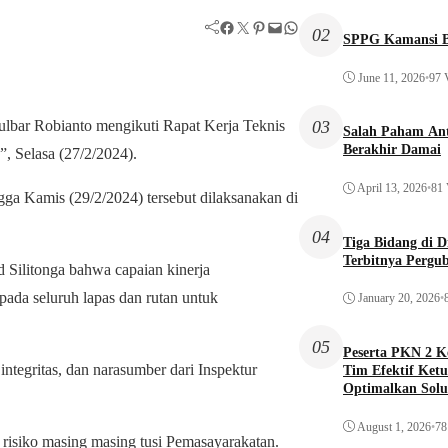
Facebook
Twitter
Pinterest
Mail
WhatsApp
02
SPPG Kamansi B
June 11, 2026
•
97 
03
lbar Robianto mengikuti Rapat Kerja Teknis
Salah Paham Ant
Berakhir Damai
, Selasa (27/2/2024).
April 13, 2026
•
81 
gga Kamis (29/2/2024) tersebut dilaksanakan di
04
Tiga Bidang di 
Terbitnya Pergu
 Silitonga bahwa capaian kinerja
ada seluruh lapas dan rutan untuk
January 20, 2026
•
05
Peserta PKN 2 
integritas, dan narasumber dari Inspektur
Tim Efektif Ketu
Optimalkan Solu
Awal
August 1, 2026
•
78
 risiko masing masing tusi Pemasayarakatan.