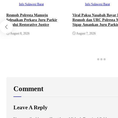
Info Sulawesi Barat
Info Sulawesi Barat
Resmob Polresta Mamuju
Viral Paksa Nasabah Bayar 
Selesaikan Perkara Juru Parkir
Resmob dan URC Polresta
melalui Restorative Justice
Sigap Amankan Juru Parki
August 8, 2026
August 7, 2026
Comment
Leave A Reply