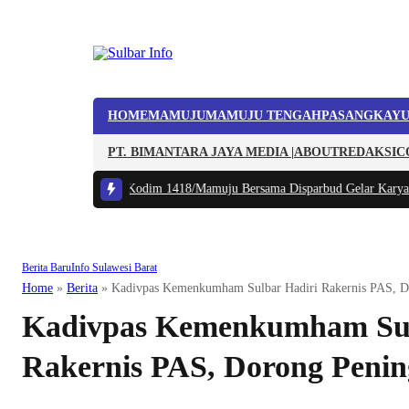
HOME
MAMUJU
MAMUJU TENGAH
PASANGKAY
PT. BIMANTARA JAYA MEDIA |
ABOUT
REDAKSI
C
eduli Budaya Lokal, Kodim 1418/Mamuju Bersama Disparbud Gelar Karya Ba
Berita Baru
Info Sulawesi Barat
Home
»
Berita
»
Kadivpas Kemenkumham Sulbar Hadiri Rakernis PAS, Do
Kadivpas Kemenkumham Sul
Rakernis PAS, Dorong Penin