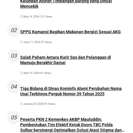
Keluhkan Aturan Timbangan Barang yang Dinilai
Mencekik
May 14, 2026
•
121 Views
02
SPPG Kamansi Bagikan Makanan Bergizi Sesuai AKG
June 11, 2026
•
97 Views
03
Salah Paham Antara Kurir Spx dan Pelanggan di
Mamuju Berakhir Damai
April 13, 2026
•
81 Views
04
Tiga Bidang di Dinas Kominfo Alami Perubahan Nama
Usai Terbitnya Pergub Nomor 39 Tahun 2025
January 20, 2026
•
81 Views
05
Peserta PKN 2 Kemenkes AKBP Mauluddin:
Pembentukan Tim Efektif Ketuk Doors TBC Polda
Sulbar bersinergi Optimalkan Solusi Atasi Stigma dan