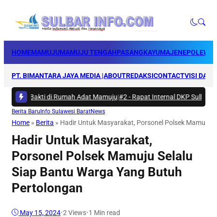
HOME
MAMUJU
MAMUJU TENGAH
PASANGKAYU
MAJENE
POLEWAL
PT. BIMANTARA JAYA MEDIA |
ABOUT
REDAKSI
CONTACT
VISI DAN 
Karya Bakti di Rumah Adat Mamuju
|
#2 -
Rapat Internal DKP Sulbar, Sel
Berita Baru
Info Sulawesi Barat
News
Home
»
Berita
»
Hadir Untuk Masyarakat, Porsonel Polsek Mamuju S
Hadir Untuk Masyarakat,
Porsonel Polsek Mamuju Selalu
Siap Bantu Warga Yang Butuh
Pertolongan
May 15, 2024
•
2
Views
•
1 Min read