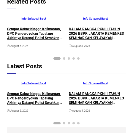
Related Posts
Info Sulawesi Barat
Info Sulawesi Barat
Sempat Kabur hingga Kalimantan,
DALAM RANGKA PKN II TAHUN
A
DPO Pengeroyokan Tapalang
2026 BBPK JAKARTA KEMENKES
L
Akhirnya Datangi Polisi Serahkan
SEMINARKAN KELAYAKAN
P
Diri
RANCANGAN PROYEK
August 5, 2026
August 5, 2026
PERUBAHAN KETUK DOORS
BHABINKAMTIBMAS PEDULI TBC
DI WILAYAH HUKUM POLDA
SULAWESI BARAT
Latest Posts
Info Sulawesi Barat
Info Sulawesi Barat
Sempat Kabur hingga Kalimantan,
DALAM RANGKA PKN II TAHUN
A
DPO Pengeroyokan Tapalang
2026 BBPK JAKARTA KEMENKES
L
Akhirnya Datangi Polisi Serahkan
SEMINARKAN KELAYAKAN
P
Diri
RANCANGAN PROYEK
August 5, 2026
August 5, 2026
PERUBAHAN KETUK DOORS
BHABINKAMTIBMAS PEDULI TBC
DI WILAYAH HUKUM POLDA
SULAWESI BARAT