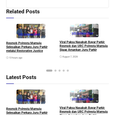
Related Posts
Info Sulawesi Barat
Info Sulawesi Barat
Viral Paksa Nasabah Bayar Parkir,
S
Resmob Polresta Mamuju
Resmob dan URC Polresta Mamuju
D
Selesaikan Perkara Juru Parkir
Sigap Amankan Juru Parkir
A
melalui Restorative Justice
Di
August 7, 2026
13 hours ago
Latest Posts
Info Sulawesi Barat
Info Sulawesi Barat
Viral Paksa Nasabah Bayar Parkir,
S
Resmob Polresta Mamuju
Resmob dan URC Polresta Mamuju
D
Selesaikan Perkara Juru Parkir