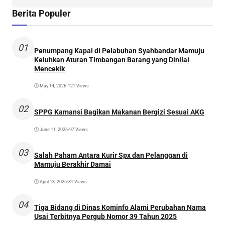
Berita Populer
01
Penumpang Kapal di Pelabuhan Syahbandar Mamuju
Keluhkan Aturan Timbangan Barang yang Dinilai
Mencekik
May 14, 2026
•
121 Views
02
SPPG Kamansi Bagikan Makanan Bergizi Sesuai AKG
June 11, 2026
•
97 Views
03
Salah Paham Antara Kurir Spx dan Pelanggan di
Mamuju Berakhir Damai
April 13, 2026
•
81 Views
04
Tiga Bidang di Dinas Kominfo Alami Perubahan Nama
Usai Terbitnya Pergub Nomor 39 Tahun 2025