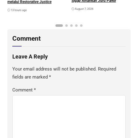
Sigap Amankan Juru Parkir
A
melalui Restorative Justice
Di
August 7, 2026
13 hours ago
Comment
Leave A Reply
Your email address will not be published.
Required
fields are marked
*
Comment
*