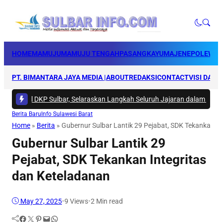
HOME
MAMUJU
MAMUJU TENGAH
PASANGKAYU
MAJENE
POLEWAL
PT. BIMANTARA JAYA MEDIA |
ABOUT
REDAKSI
CONTACT
VISI DAN 
ternal DKP Sulbar, Selaraskan Langkah Seluruh Jajaran dalam Laksanak
Berita Baru
Info Sulawesi Barat
Home
»
Berita
»
Gubernur Sulbar Lantik 29 Pejabat, SDK Tekankan I
Gubernur Sulbar Lantik 29
Pejabat, SDK Tekankan Integritas
dan Keteladanan
May 27, 2025
•
9
Views
•
2 Min read
Facebook
Twitter
Pinterest
Mail
WhatsApp