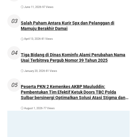
June 11, 2026
•
97 Views
03
Salah Paham Antara Kurir Spx dan Pelanggan di
Mamuju Berakhir Damai
April 13, 2026
•
81 Views
04
Tiga Bidang di Dinas Kominfo Alami Perubahan Nama
Usai Terbitnya Pergub Nomor 39 Tahun 2025
January 20, 2026
•
81 Views
05
Peserta PKN 2 Kemenkes AKBP Mauluddin:
Pembentukan Tim Efektif Ketuk Doors TBC Polda
Sulbar bersinergi Optimalkan Solusi Atasi Stigma dan
Temukan Kasus Lebih Awal
August 1, 2026
•
77 Views