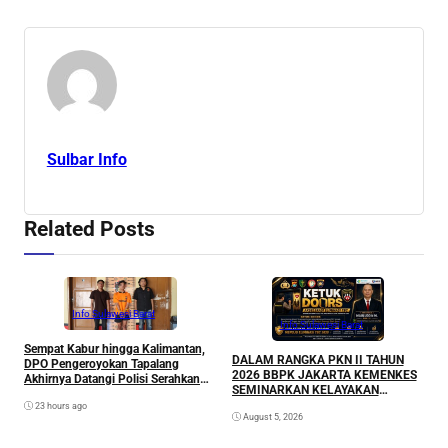
Sulbar Info
Related Posts
Info Sulawesi Barat
Info Sulawesi Barat
Sempat Kabur hingga Kalimantan,
A
DALAM RANGKA PKN II TAHUN
DPO Pengeroyokan Tapalang
L
2026 BBPK JAKARTA KEMENKES
Akhirnya Datangi Polisi Serahkan
P
SEMINARKAN KELAYAKAN
Diri
RANCANGAN PROYEK
23 hours ago
August 5, 2026
PERUBAHAN KETUK DOORS
BHABINKAMTIBMAS PEDULI TBC