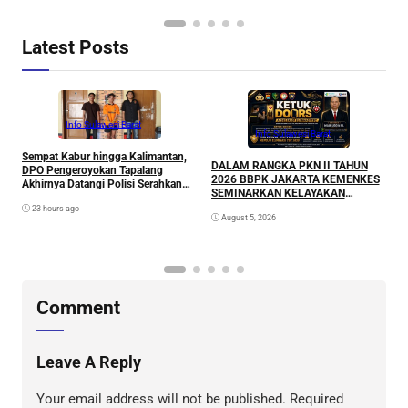
DI WILAYAH HUKUM POLDA
SULAWESI BARAT
Latest Posts
Info Sulawesi Barat
Info Sulawesi Barat
Sempat Kabur hingga Kalimantan,
A
DALAM RANGKA PKN II TAHUN
DPO Pengeroyokan Tapalang
L
2026 BBPK JAKARTA KEMENKES
Akhirnya Datangi Polisi Serahkan
P
SEMINARKAN KELAYAKAN
Diri
RANCANGAN PROYEK
23 hours ago
August 5, 2026
PERUBAHAN KETUK DOORS
BHABINKAMTIBMAS PEDULI TBC
DI WILAYAH HUKUM POLDA
SULAWESI BARAT
Comment
Leave A Reply
Your email address will not be published.
Required