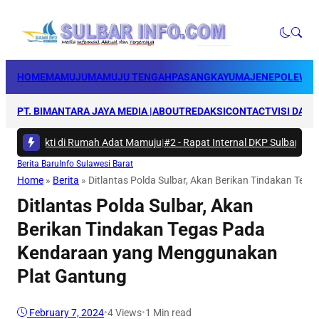
HOME
MAMUJU
MAMUJU TENGAH
PASANGKAYU
MAJENE
POLEWAL
PT. BIMANTARA JAYA MEDIA |
ABOUT
REDAKSI
CONTACT
VISI DAN 
ya Bakti di Rumah Adat Mamuju
|
#2 -
Rapat Internal DKP Sulbar, Selara
Berita Baru
Info Sulawesi Barat
Home
»
Berita
»
Ditlantas Polda Sulbar, Akan Berikan Tindakan Te
Ditlantas Polda Sulbar, Akan
Berikan Tindakan Tegas Pada
Kendaraan yang Menggunakan
Plat Gantung
February 7, 2024
•
4
Views
•
1 Min read