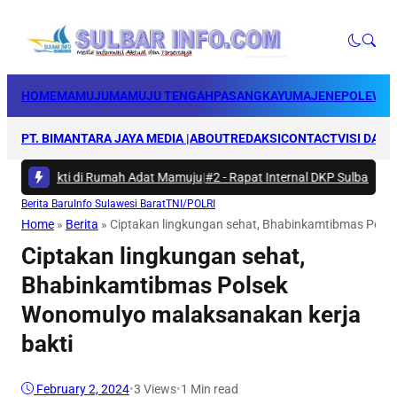
HOME
MAMUJU
MAMUJU TENGAH
PASANGKAYU
MAJENE
POLEWAL
PT. BIMANTARA JAYA MEDIA |
ABOUT
REDAKSI
CONTACT
VISI DAN 
ya Bakti di Rumah Adat Mamuju
|
#2 -
Rapat Internal DKP Sulbar, Selara
Berita Baru
Info Sulawesi Barat
TNI/POLRI
Home
»
Berita
»
Ciptakan lingkungan sehat, Bhabinkamtibmas Pols
Ciptakan lingkungan sehat,
Bhabinkamtibmas Polsek
Wonomulyo malaksanakan kerja
bakti
February 2, 2024
•
3
Views
•
1 Min read