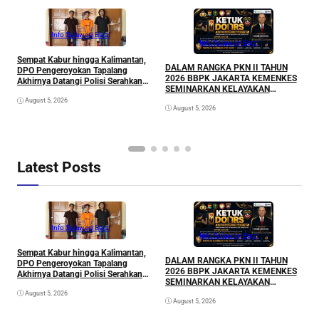
Info Sulawesi Barat
Info Sulawesi Barat
Sempat Kabur hingga Kalimantan,
A
DALAM RANGKA PKN II TAHUN
DPO Pengeroyokan Tapalang
L
2026 BBPK JAKARTA KEMENKES
Akhirnya Datangi Polisi Serahkan
P
SEMINARKAN KELAYAKAN
Diri
RANCANGAN PROYEK
August 5, 2026
August 5, 2026
PERUBAHAN KETUK DOORS
BHABINKAMTIBMAS PEDULI TBC
DI WILAYAH HUKUM POLDA
SULAWESI BARAT
Latest Posts
Info Sulawesi Barat
Info Sulawesi Barat
Sempat Kabur hingga Kalimantan,
A
DALAM RANGKA PKN II TAHUN
DPO Pengeroyokan Tapalang
L
2026 BBPK JAKARTA KEMENKES
Akhirnya Datangi Polisi Serahkan
P
SEMINARKAN KELAYAKAN
Diri
RANCANGAN PROYEK
August 5, 2026
August 5, 2026
PERUBAHAN KETUK DOORS
BHABINKAMTIBMAS PEDULI TBC