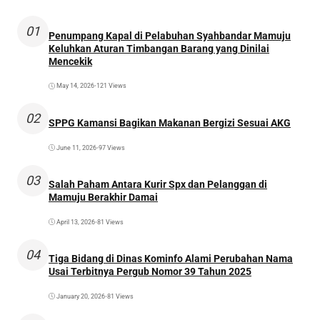
01
Penumpang Kapal di Pelabuhan Syahbandar Mamuju
Keluhkan Aturan Timbangan Barang yang Dinilai
Mencekik
May 14, 2026
•
121 Views
02
SPPG Kamansi Bagikan Makanan Bergizi Sesuai AKG
June 11, 2026
•
97 Views
03
Salah Paham Antara Kurir Spx dan Pelanggan di
Mamuju Berakhir Damai
April 13, 2026
•
81 Views
04
Tiga Bidang di Dinas Kominfo Alami Perubahan Nama
Usai Terbitnya Pergub Nomor 39 Tahun 2025
January 20, 2026
•
81 Views