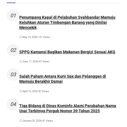
01
Penumpang Kapal di Pelabuhan Syahbandar Mamuju
Keluhkan Aturan Timbangan Barang yang Dinilai
Mencekik
May 14, 2026
•
121 Views
02
SPPG Kamansi Bagikan Makanan Bergizi Sesuai AKG
June 11, 2026
•
97 Views
03
Salah Paham Antara Kurir Spx dan Pelanggan di
Mamuju Berakhir Damai
April 13, 2026
•
81 Views
04
Tiga Bidang di Dinas Kominfo Alami Perubahan Nama
Usai Terbitnya Pergub Nomor 39 Tahun 2025
January 20, 2026
•
81 Views