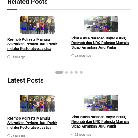
Related Posts
Info Sulawesi Barat
Info Sulawesi Barat
Viral Paksa Nasabah Bayar Parkir,
S
Resmob Polresta Mamuju
Resmob dan URC Polresta Mamuju
D
Selesaikan Perkara Juru Parkir
Sigap Amankan Juru Parkir
A
melalui Restorative Justice
Di
22 hours ago
3 hours ago
Latest Posts
Info Sulawesi Barat
Info Sulawesi Barat
Viral Paksa Nasabah Bayar Parkir,
S
Resmob Polresta Mamuju
Resmob dan URC Polresta Mamuju
D
Selesaikan Perkara Juru Parkir
Sigap Amankan Juru Parkir
A
melalui Restorative Justice
Di
22 hours ago
3 hours ago