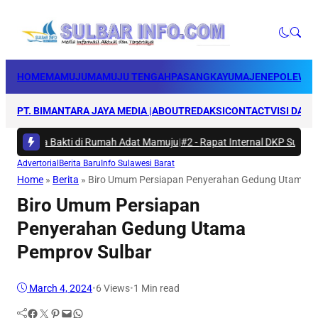
HOME
MAMUJU
MAMUJU TENGAH
PASANGKAYU
MAJENE
POLEWAL
PT. BIMANTARA JAYA MEDIA |
ABOUT
REDAKSI
CONTACT
VISI DAN 
 Karya Bakti di Rumah Adat Mamuju
|
#2 -
Rapat Internal DKP Sulbar, Se
Advertorial
Berita Baru
Info Sulawesi Barat
Home
»
Berita
»
Biro Umum Persiapan Penyerahan Gedung Utama P
Biro Umum Persiapan
Penyerahan Gedung Utama
Pemprov Sulbar
March 4, 2024
•
6
Views
•
1 Min read
Facebook
Twitter
Pinterest
Mail
WhatsApp