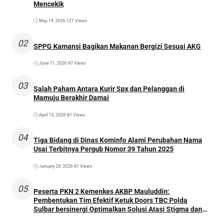
Mencekik
May 14, 2026
•
121 Views
02
SPPG Kamansi Bagikan Makanan Bergizi Sesuai AKG
June 11, 2026
•
97 Views
03
Salah Paham Antara Kurir Spx dan Pelanggan di
Mamuju Berakhir Damai
April 13, 2026
•
81 Views
04
Tiga Bidang di Dinas Kominfo Alami Perubahan Nama
Usai Terbitnya Pergub Nomor 39 Tahun 2025
January 20, 2026
•
81 Views
05
Peserta PKN 2 Kemenkes AKBP Mauluddin:
Pembentukan Tim Efektif Ketuk Doors TBC Polda
Sulbar bersinergi Optimalkan Solusi Atasi Stigma dan
Temukan Kasus Lebih Awal