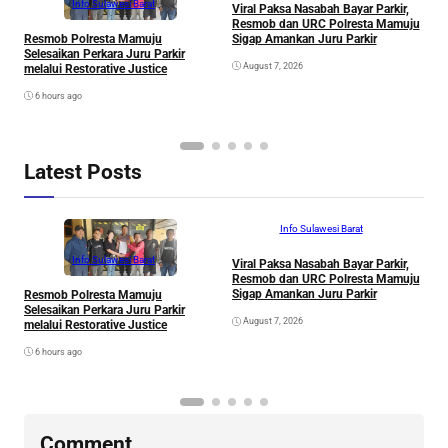
Info Sulawesi Barat
Viral Paksa Nasabah Bayar Parkir,
Resmob dan URC Polresta Mamuju
S
Sigap Amankan Juru Parkir
Resmob Polresta Mamuju
D
Selesaikan Perkara Juru Parkir
A
August 7, 2026
melalui Restorative Justice
Di
6 hours ago
Latest Posts
Info Sulawesi Barat
Info Sulawesi Barat
Viral Paksa Nasabah Bayar Parkir,
Resmob dan URC Polresta Mamuju
S
Sigap Amankan Juru Parkir
Resmob Polresta Mamuju
D
Selesaikan Perkara Juru Parkir
A
August 7, 2026
melalui Restorative Justice
Di
6 hours ago
Comment