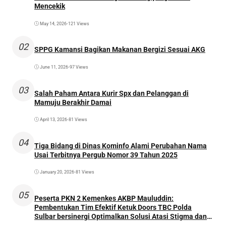
Mencekik
May 14, 2026
•
121 Views
02
SPPG Kamansi Bagikan Makanan Bergizi Sesuai AKG
June 11, 2026
•
97 Views
03
Salah Paham Antara Kurir Spx dan Pelanggan di
Mamuju Berakhir Damai
April 13, 2026
•
81 Views
04
Tiga Bidang di Dinas Kominfo Alami Perubahan Nama
Usai Terbitnya Pergub Nomor 39 Tahun 2025
January 20, 2026
•
81 Views
05
Peserta PKN 2 Kemenkes AKBP Mauluddin:
Pembentukan Tim Efektif Ketuk Doors TBC Polda
Sulbar bersinergi Optimalkan Solusi Atasi Stigma dan
Temukan Kasus Lebih Awal