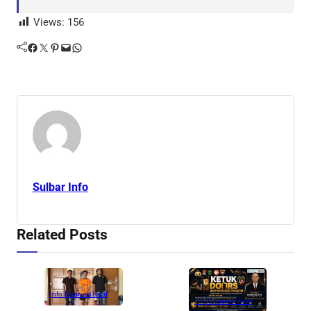
Views:
156
Facebook
Twitter
Pinterest
Mail
WhatsApp
Sulbar Info
Related Posts
Info Sulawesi Barat
Info Sulawesi Barat