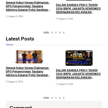
Sempat Kabur hingga Kalimantan,
A
DALAM RANGKA PKN II TAHUN
DPO Pengeroyokan Tapalang
L
2026 BBPK JAKARTA KEMENKES
Akhirnya Datangi Polisi Serahkan
P
SEMINARKAN KELAYAKAN
Diri
RANCANGAN PROYEK
August 5, 2026
August 5, 2026
PERUBAHAN KETUK DOORS
BHABINKAMTIBMAS PEDULI TBC
DI WILAYAH HUKUM POLDA
SULAWESI BARAT
Latest Posts
Info Sulawesi Barat
Info Sulawesi Barat
Sempat Kabur hingga Kalimantan,
A
DALAM RANGKA PKN II TAHUN
DPO Pengeroyokan Tapalang
L
2026 BBPK JAKARTA KEMENKES
Akhirnya Datangi Polisi Serahkan
P
SEMINARKAN KELAYAKAN
Diri
RANCANGAN PROYEK
August 5, 2026
August 5, 2026
PERUBAHAN KETUK DOORS
BHABINKAMTIBMAS PEDULI TBC
DI WILAYAH HUKUM POLDA
SULAWESI BARAT
Comment