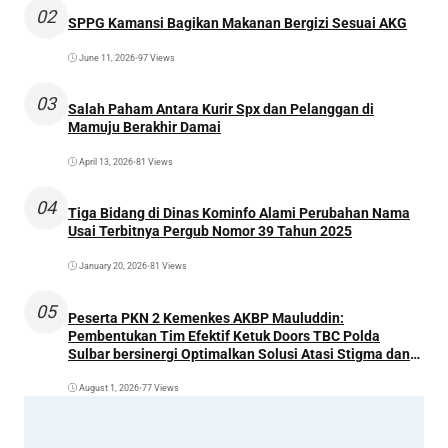
02
SPPG Kamansi Bagikan Makanan Bergizi Sesuai AKG
June 11, 2026
•
97 Views
03
Salah Paham Antara Kurir Spx dan Pelanggan di
Mamuju Berakhir Damai
April 13, 2026
•
81 Views
04
Tiga Bidang di Dinas Kominfo Alami Perubahan Nama
Usai Terbitnya Pergub Nomor 39 Tahun 2025
January 20, 2026
•
81 Views
05
Peserta PKN 2 Kemenkes AKBP Mauluddin:
Pembentukan Tim Efektif Ketuk Doors TBC Polda
Sulbar bersinergi Optimalkan Solusi Atasi Stigma dan
Temukan Kasus Lebih Awal
August 1, 2026
•
77 Views