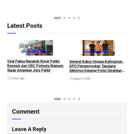
P
B
D
S
Latest Posts
Info Sulawesi Barat
Info Sulawesi Barat
Viral Paksa Nasabah Bayar Parkir,
Sempat Kabur hingga Kalimantan,
D
Resmob dan URC Polresta Mamuju
DPO Pengeroyokan Tapalang
2
Sigap Amankan Juru Parkir
Akhirnya Datangi Polisi Serahkan
S
Diri
R
5 hours ago
August 5, 2026
P
B
D
S
Comment
Leave A Reply