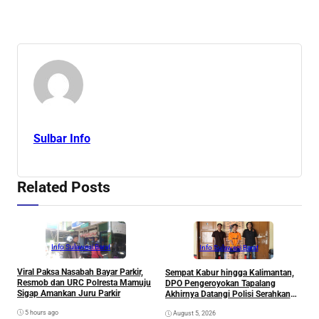
Sulbar Info
Related Posts
Info Sulawesi Barat
Info Sulawesi Barat
Viral Paksa Nasabah Bayar Parkir,
Sempat Kabur hingga Kalimantan,
D
Resmob dan URC Polresta Mamuju
DPO Pengeroyokan Tapalang
2
Sigap Amankan Juru Parkir
Akhirnya Datangi Polisi Serahkan
S
Diri
R
5 hours ago
August 5, 2026