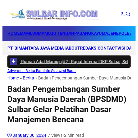
HOME
MAMUJU
MAMUJU TENGAH
PASANGKAYU
MAJENE
POLEWAL
PT. BIMANTARA JAYA MEDIA |
ABOUT
REDAKSI
CONTACT
VISI DAN 
kti di Rumah Adat Mamuju
|
#2 -
Rapat Internal DKP Sulbar, Selaraskan 
Advertorial
Berita Baru
Info Sulawesi Barat
Home
»
Berita
»
Badan Pengembangan Sumber Daya Manusia Daerah
Badan Pengembangan Sumber
Daya Manusia Daerah (BPSDMD)
Sulbar Gelar Pelatihan Dasar
Manajemen Bencana
January 30, 2024
•
7
Views
•
2 Min read