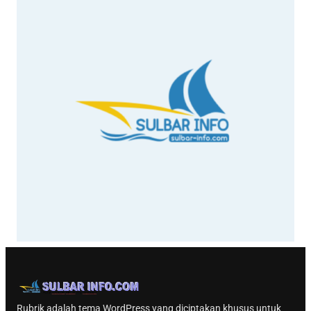
Rubrik adalah tema WordPress yang diciptakan khusus untuk