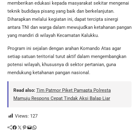
memberikan edukasi kepada masyarakat sekitar mengenai
teknik budidaya pisang yang baik dan berkelanjutan.
Diharapkan melalui kegiatan ini, dapat tercipta sinergi
antara TNI dan warga dalam mewujudkan ketahanan pangan
yang mandiri di wilayah Kecamatan Kalukku.
Program ini sejalan dengan arahan Komando Atas agar
setiap satuan teritorial turut aktif dalam mengembangkan
potensi wilayah, khususnya di sektor pertanian, guna
mendukung ketahanan pangan nasional.
Read also:
Tim Patmor Piket Pamapta Polresta
Mamuju Respons Cepat Tindak Aksi Balap Liar
Views:
127
Facebook
Twitter
Pinterest
Mail
WhatsApp