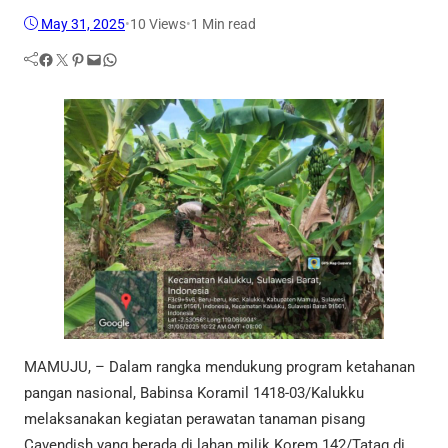
May 31, 2025
•
10
Views
•
1 Min read
Facebook
Twitter
Pinterest
Mail
WhatsApp
MAMUJU, – Dalam rangka mendukung program ketahanan
pangan nasional, Babinsa Koramil 1418-03/Kalukku
melaksanakan kegiatan perawatan tanaman pisang
Cavendish yang berada di lahan milik Korem 142/Tatag di