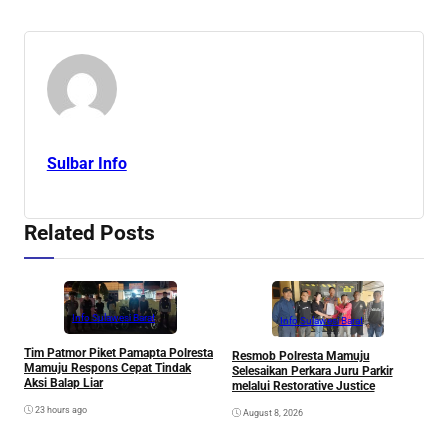
Sulbar Info
Related Posts
Info Sulawesi Barat
Info Sulawesi Barat
V
Tim Patmor Piket Pamapta Polresta
Resmob Polresta Mamuju
R
Mamuju Respons Cepat Tindak
Selesaikan Perkara Juru Parkir
S
Aksi Balap Liar
melalui Restorative Justice
23 hours ago
August 8, 2026