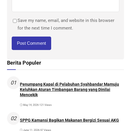
Save my name, email, and website in this browser
for the next time I comment.
Berita Populer
01
Penumpang Kapal di Pelabuhan Syahbandar Mamuju
Keluhkan Aturan Timbangan Barang yang Dinilai
Mencekik
May 14, 2026
•
121 Views
02
SPPG Kamansi Bagikan Makanan Bergizi Sesuai AKG
June 11, 2026
•
97 Views