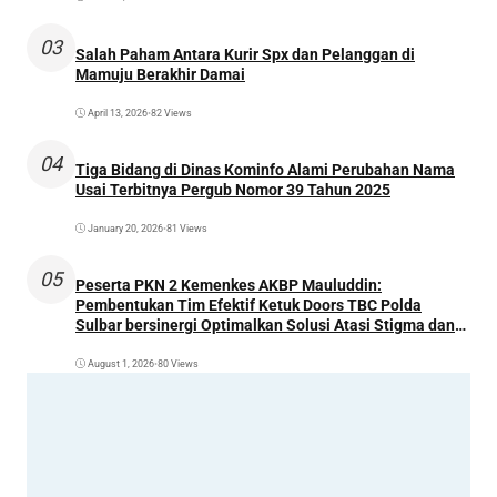
03
Salah Paham Antara Kurir Spx dan Pelanggan di
Mamuju Berakhir Damai
April 13, 2026
•
82 Views
04
Tiga Bidang di Dinas Kominfo Alami Perubahan Nama
Usai Terbitnya Pergub Nomor 39 Tahun 2025
January 20, 2026
•
81 Views
05
Peserta PKN 2 Kemenkes AKBP Mauluddin:
Pembentukan Tim Efektif Ketuk Doors TBC Polda
Sulbar bersinergi Optimalkan Solusi Atasi Stigma dan
Temukan Kasus Lebih Awal
August 1, 2026
•
80 Views