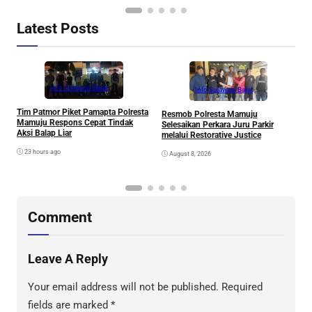
Latest Posts
Info Sulawesi Barat
Info Sulawesi Barat
V
Tim Patmor Piket Pamapta Polresta
Resmob Polresta Mamuju
R
Mamuju Respons Cepat Tindak
Selesaikan Perkara Juru Parkir
S
Aksi Balap Liar
melalui Restorative Justice
23 hours ago
August 8, 2026
Comment
Leave A Reply
Your email address will not be published.
Required
fields are marked
*