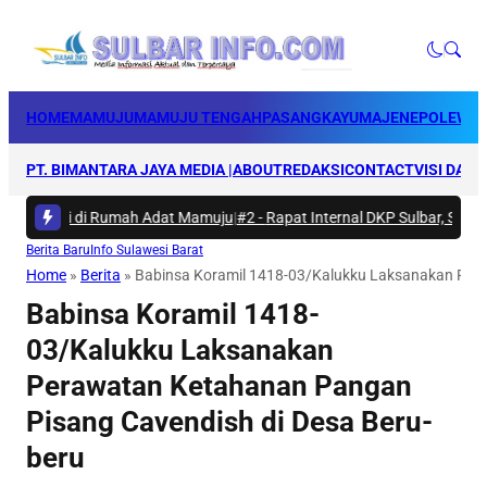
HOME
MAMUJU
MAMUJU TENGAH
PASANGKAYU
MAJENE
POLEWAL
PT. BIMANTARA JAYA MEDIA |
ABOUT
REDAKSI
CONTACT
VISI DAN 
 Bakti di Rumah Adat Mamuju
|
#2 -
Rapat Internal DKP Sulbar, Selarask
Berita Baru
Info Sulawesi Barat
Home
»
Berita
»
Babinsa Koramil 1418-03/Kalukku Laksanakan Pera
Babinsa Koramil 1418-
03/Kalukku Laksanakan
Perawatan Ketahanan Pangan
Pisang Cavendish di Desa Beru-
beru