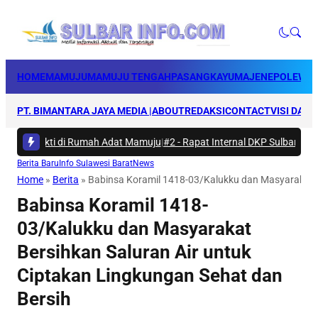
HOME
MAMUJU
MAMUJU TENGAH
PASANGKAYU
MAJENE
POLEWAL
PT. BIMANTARA JAYA MEDIA |
ABOUT
REDAKSI
CONTACT
VISI DAN 
ya Bakti di Rumah Adat Mamuju
|
#2 -
Rapat Internal DKP Sulbar, Selara
Berita Baru
Info Sulawesi Barat
News
Home
»
Berita
»
Babinsa Koramil 1418-03/Kalukku dan Masyarakat B
Babinsa Koramil 1418-
03/Kalukku dan Masyarakat
Bersihkan Saluran Air untuk
Ciptakan Lingkungan Sehat dan
Bersih