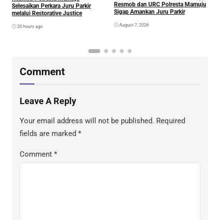
Resmob dan URC Polresta Mamuju
D
Selesaikan Perkara Juru Parkir
Sigap Amankan Juru Parkir
A
melalui Restorative Justice
Di
August 7, 2026
20 hours ago
Comment
Leave A Reply
Your email address will not be published.
Required
fields are marked
*
Comment
*