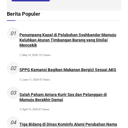
Berita Populer
01
Penumpang Kapal di Pelabuhan Syahbandar Mamuju
Keluhkan Aturan Timbangan Barang yang Dinilai
Mencekik
May 14, 2026
•
121 Views
02
SPPG Kamansi Bagikan Makanan Bergizi Sesuai AKG
June 11, 2026
•
97 Views
03
Salah Paham Antara Kurir Spx dan Pelanggan di
Mamuju Berakhir Damai
April 13, 2026
•
81 Views
04
Tiga Bidang di Dinas Kominfo Alami Perubahan Nama