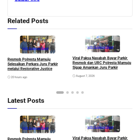
Related Posts
Info Sulawesi Barat
Info Sulawesi Barat
Viral Paksa Nasabah Bayar Parkir,
S
Resmob Polresta Mamuju
Resmob dan URC Polresta Mamuju
D
Selesaikan Perkara Juru Parkir
Sigap Amankan Juru Parkir
A
melalui Restorative Justice
Di
August 7, 2026
20 hours ago
Latest Posts
Info Sulawesi Barat
Info Sulawesi Barat
Viral Paksa Nasabah Bayar Parkir,
S
Resmob Polresta Mamuju