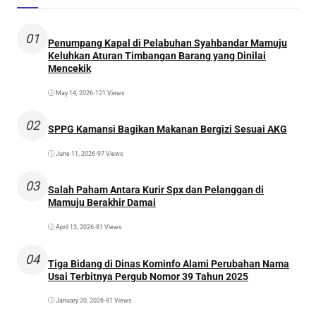
01
Penumpang Kapal di Pelabuhan Syahbandar Mamuju
Keluhkan Aturan Timbangan Barang yang Dinilai
Mencekik
May 14, 2026
•
121 Views
02
SPPG Kamansi Bagikan Makanan Bergizi Sesuai AKG
June 11, 2026
•
97 Views
03
Salah Paham Antara Kurir Spx dan Pelanggan di
Mamuju Berakhir Damai
April 13, 2026
•
81 Views
04
Tiga Bidang di Dinas Kominfo Alami Perubahan Nama
Usai Terbitnya Pergub Nomor 39 Tahun 2025
January 20, 2026
•
81 Views