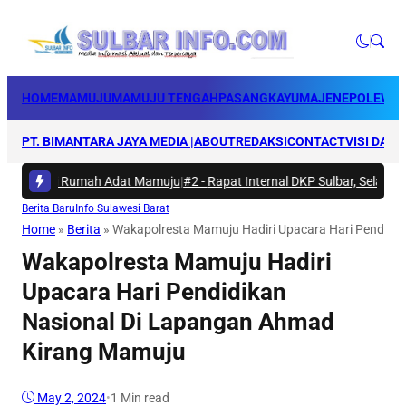
HOME
MAMUJU
MAMUJU TENGAH
PASANGKAYU
MAJENE
POLEWAL
PT. BIMANTARA JAYA MEDIA |
ABOUT
REDAKSI
CONTACT
VISI DAN 
akti di Rumah Adat Mamuju
|
#2 -
Rapat Internal DKP Sulbar, Selaraskan
Berita Baru
Info Sulawesi Barat
Home
»
Berita
»
Wakapolresta Mamuju Hadiri Upacara Hari Pendidi
Wakapolresta Mamuju Hadiri
Upacara Hari Pendidikan
Nasional Di Lapangan Ahmad
Kirang Mamuju
May 2, 2024
•
1 Min read