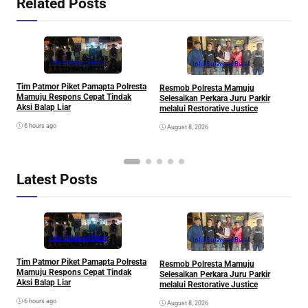
Related Posts
Info Sulawesi Barat
Info Sulawesi Barat
V
Tim Patmor Piket Pamapta Polresta
Resmob Polresta Mamuju
R
Mamuju Respons Cepat Tindak
Selesaikan Perkara Juru Parkir
S
Aksi Balap Liar
melalui Restorative Justice
6 hours ago
August 8, 2026
Latest Posts
Info Sulawesi Barat
Info Sulawesi Barat
V
Tim Patmor Piket Pamapta Polresta
Resmob Polresta Mamuju
R
Mamuju Respons Cepat Tindak
Selesaikan Perkara Juru Parkir
S
Aksi Balap Liar
melalui Restorative Justice
6 hours ago
August 8, 2026