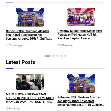
ADVETORIAL
ADVETORIAL
Info Sulawesi Barat
Info Sulawesi Barat
T
M
Pemprov Sulbar Terus Matangkan
Gubernur SDK: Bantuan Alsintan
A
Persiapan Peringatan HUT RI,
dan Irigasi Bukti Kolaborasi
Pastikan Berjalan Lancar
bersama Anggota DPR RI Zulfikar
untuk Petani
13 hours ago
13 hours ago
Latest Posts
ADVETORIAL
News
Info Sulawesi Barat
MAHASISWA KEPERAWATAN
P
Gubernur SDK: Bantuan Alsintan
FORENSIK POLTEKKES KEMENKES
P
dan Irigasi Bukti Kolaborasi
MAMUJU DAMPINGI DOKTER RS
P
bersama Anggota DPR RI Zulfikar
BHAYANGKARA PERIKSA TEMUAN
untuk Petani
8 hours ago
JENAZAH MATI WAJAR