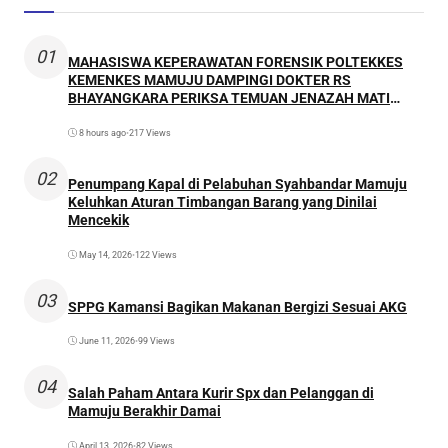
01
MAHASISWA KEPERAWATAN FORENSIK POLTEKKES
KEMENKES MAMUJU DAMPINGI DOKTER RS
BHAYANGKARA PERIKSA TEMUAN JENAZAH MATI
WAJAR
8 hours ago
•
217 Views
02
Penumpang Kapal di Pelabuhan Syahbandar Mamuju
Keluhkan Aturan Timbangan Barang yang Dinilai
Mencekik
May 14, 2026
•
122 Views
03
SPPG Kamansi Bagikan Makanan Bergizi Sesuai AKG
June 11, 2026
•
99 Views
04
Salah Paham Antara Kurir Spx dan Pelanggan di
Mamuju Berakhir Damai
April 13, 2026
•
82 Views