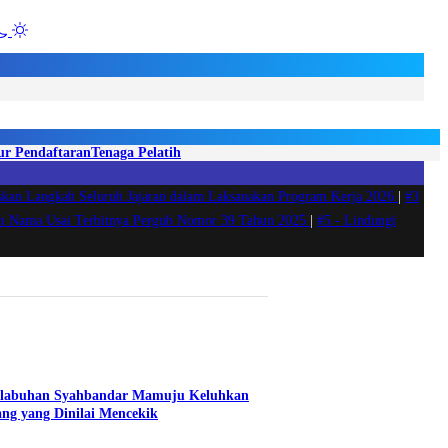
ur Pendaftaran
Tenaga Pelatih
askan Langkah Seluruh Jajaran dalam Laksanakan Program Kerja 2026
|
#3
an Nama Usai Terbitnya Pergub Nomor 39 Tahun 2025
|
#5 -
Lindungi
NGAN PERATURAN DAERAH TENTANG PAJAK DAERAH DAN RETRIB
elabuhan Syahbandar Mamuju Keluhkan
ng yang Dinilai Mencekik