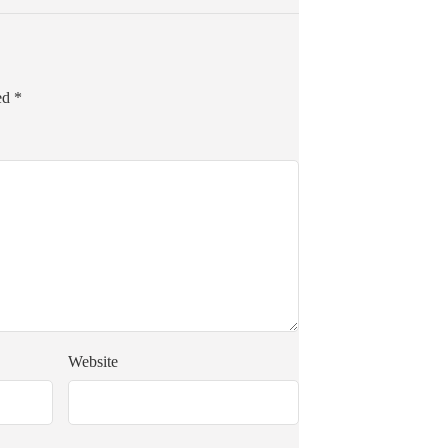
ked
*
Website