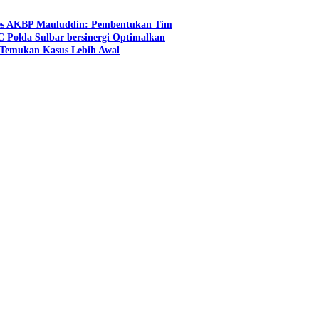
es AKBP Mauluddin: Pembentukan Tim
C Polda Sulbar bersinergi Optimalkan
n Temukan Kasus Lebih Awal