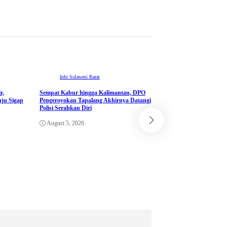
Info Sulawesi Barat
r,
Sempat Kabur hingga Kalimantan, DPO
ju Sigap
Pengeroyokan Tapalang Akhirnya Datangi
Info Sulawesi Barat
Polisi Serahkan Diri
DALAM RANGKA PKN
August 5, 2026
BBPK JAKARTA KE
SEMINARKAN KEL
RANCANGAN PROY
KETUK DOORS BH
PEDULI TBC DI W
POLDA SULAWESI 
August 5, 2026