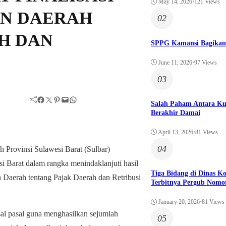
May 14, 2026
•
121 Views
N DAERAH
02
H DAN
SPPG Kamansi Bagikan
June 11, 2026
•
97 Views
03
Facebook
Twitter
Pinterest
Mail
WhatsApp
Salah Paham Antara Ku
Berakhir Damai
April 13, 2026
•
81 Views
04
rovinsi Sulawesi Barat (Sulbar)
 Barat dalam rangka menindaklanjuti hasil
Tiga Bidang di Dinas 
 Daerah tentang Pajak Daerah dan Retribusi
Terbitnya Pergub Nomo
January 20, 2026
•
81 Views
sal pasal guna menghasilkan sejumlah
05