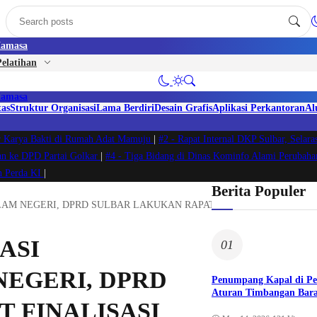
amasa
elatihan
amasa
tas
Struktur Organisasi
Lama Berdiri
Desain Grafis
Aplikasi Perkantoran
Al
r Karya Bakti di Rumah Adat Mamuju
|
#2 -
Rapat Internal DKP Sulbar, Selar
aan ke DPD Partai Golkar
|
#4 -
Tiga Bidang di Dinas Kominfo Alami Perubah
n Perda KI
|
Berita Populer
LAM NEGERI, DPRD SULBAR LAKUKAN RAPAT FINALISASI RANCA
ASI
01
EGERI, DPRD
Penumpang Kapal di P
Aturan Timbangan Bara
 FINALISASI