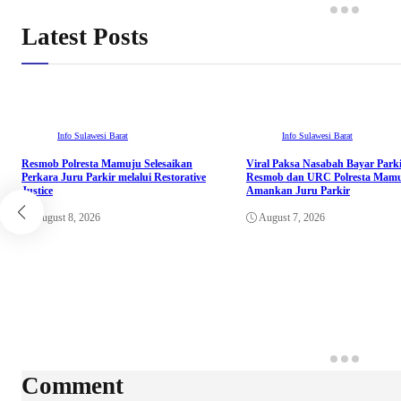
Latest Posts
Info Sulawesi Barat
Info Sulawesi Barat
Resmob Polresta Mamuju Selesaikan
Viral Paksa Nasabah Bayar Parki
Perkara Juru Parkir melalui Restorative
Resmob dan URC Polresta Mamu
Justice
Amankan Juru Parkir
August 8, 2026
August 7, 2026
Comment