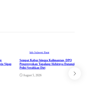
Info Sulawesi Barat
r,
Sempat Kabur hingga Kalimantan, DPO
ju Sigap
Pengeroyokan Tapalang Akhirnya Datangi
Info Sulawesi Barat
Polisi Serahkan Diri
DALAM RANGKA PKN
August 5, 2026
BBPK JAKARTA KE
SEMINARKAN KEL
RANCANGAN PROY
KETUK DOORS BH
PEDULI TBC DI W
POLDA SULAWESI 
August 5, 2026