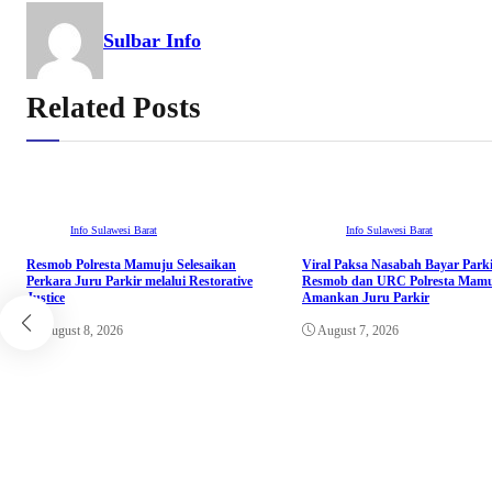
Sulbar Info
Related Posts
Info Sulawesi Barat
Info Sulawesi Barat
Resmob Polresta Mamuju Selesaikan
Viral Paksa Nasabah Bayar Parki
Perkara Juru Parkir melalui Restorative
Resmob dan URC Polresta Mamu
Justice
Amankan Juru Parkir
August 8, 2026
August 7, 2026