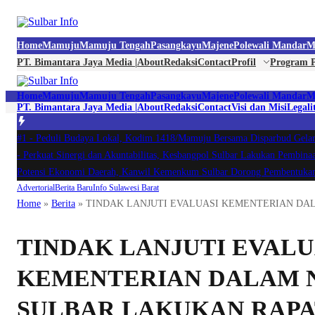
Home
Mamuju
Mamuju Tengah
Pasangkayu
Majene
Polewali Mandar
M
PT. Bimantara Jaya Media |
About
Redaksi
Contact
Profil
Program P
Home
Mamuju
Mamuju Tengah
Pasangkayu
Majene
Polewali Mandar
M
PT. Bimantara Jaya Media |
About
Redaksi
Contact
Visi dan Misi
Legali
#1 -
Peduli Budaya Lokal, Kodim 1418/Mamuju Bersama Disparbud Gela
-
Perkuat Sinergi dan Akuntabilitas, Kesbangpol Sulbar Lakukan Pembin
Potensi Ekonomi Daerah, Kanwil Kemenkum Sulbar Dorong Pembentuka
Advertorial
Berita Baru
Info Sulawesi Barat
Home
»
Berita
»
TINDAK LANJUTI EVALUASI KEMENTERIAN DA
TINDAK LANJUTI EVALU
KEMENTERIAN DALAM N
SULBAR LAKUKAN RAPAT