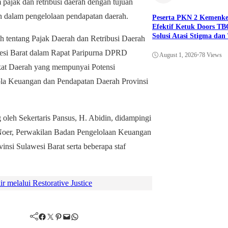
 pajak dan retribusi daerah dengan tujuan
an dalam pengelolaan pendapatan daerah.
Peserta PKN 2 Kemenk
Efektif Ketuk Doors TB
Solusi Atasi Stigma da
ah tentang Pajak Daerah dan Retribusi Daerah
awesi Barat dalam Rapat Paripurna DPRD
August 1, 2026
•
78 Views
gkat Daerah yang mempunyai Potensi
la Keuangan dan Pendapatan Daerah Provinsi
 oleh Sekertaris Pansus, H. Abidin, didampingi
Noer, Perwakilan Badan Pengelolaan Keuangan
nsi Sulawesi Barat serta beberapa staf
 melalui Restorative Justice
Facebook
Twitter
Pinterest
Mail
WhatsApp