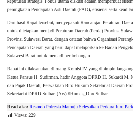
keputusan strategis. Fokus utama diskusi adalah memperkuat sistem
peningkatan Pendapatan Asli Daerah (PAD), efisiensi serta keadil
Dari hasil Rapat tersebut, menyepakati Rancangan Peraturan Daer
untuk ditetapkan menjadi Peraturan Daerah (Perda) Provinsi Sul
Provinsi Sulawesi Barat, dengan catatan bahwa Organisasi Peran
Pendapatan Daerah yang baru dapat melaporkan ke Badan Pengelo
Sulawesi Barat untuk menjadi pertimbangan.
Rapat ini dilaksanakan di ruang Komisi IV yang dipimpin langsung
Ketua Pansus H. Sudirman, hadir Anggota DPRD H. Sukardi M. 
dan Pajak Daerah, Perwakilan Biro Hukum Sekretariat Daerah Provi
Sekretariat DPRD Sulbar. (Ars) #Humas_DprdSulbar
Read also:
Resmob Polresta Mamuju Selesaikan Perkara Juru Parkir
Views:
229