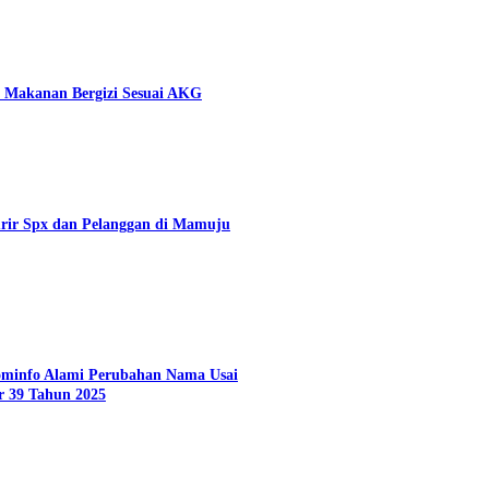
 Makanan Bergizi Sesuai AKG
rir Spx dan Pelanggan di Mamuju
Kominfo Alami Perubahan Nama Usai
r 39 Tahun 2025