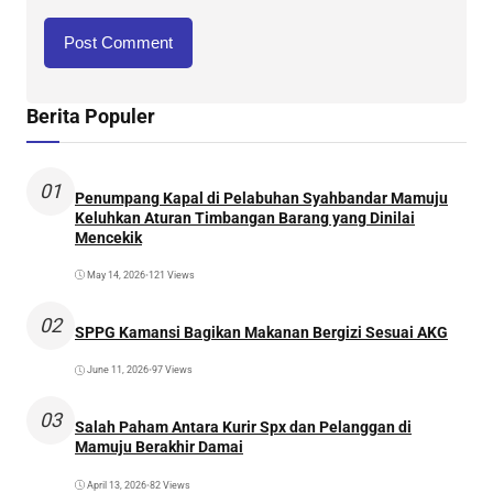
Berita Populer
01
Penumpang Kapal di Pelabuhan Syahbandar Mamuju
Keluhkan Aturan Timbangan Barang yang Dinilai
Mencekik
May 14, 2026
•
121 Views
02
SPPG Kamansi Bagikan Makanan Bergizi Sesuai AKG
June 11, 2026
•
97 Views
03
Salah Paham Antara Kurir Spx dan Pelanggan di
Mamuju Berakhir Damai
April 13, 2026
•
82 Views