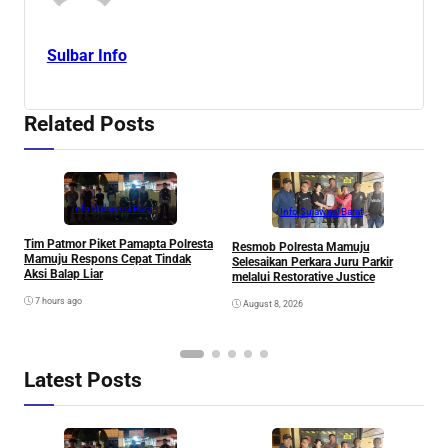
Sulbar Info
Related Posts
Info Sulawesi Barat
Info Sulawesi Barat
V
Tim Patmor Piket Pamapta Polresta
Resmob Polresta Mamuju
R
Mamuju Respons Cepat Tindak
Selesaikan Perkara Juru Parkir
S
Aksi Balap Liar
melalui Restorative Justice
7 hours ago
August 8, 2026
Latest Posts