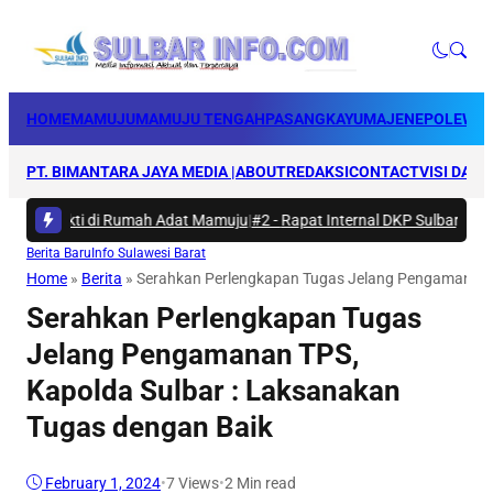
HOME
MAMUJU
MAMUJU TENGAH
PASANGKAYU
MAJENE
POLEWAL
PT. BIMANTARA JAYA MEDIA |
ABOUT
REDAKSI
CONTACT
VISI DAN 
a Bakti di Rumah Adat Mamuju
|
#2 -
Rapat Internal DKP Sulbar, Selaras
Berita Baru
Info Sulawesi Barat
Home
»
Berita
»
Serahkan Perlengkapan Tugas Jelang Pengamanan T
Serahkan Perlengkapan Tugas
Jelang Pengamanan TPS,
Kapolda Sulbar : Laksanakan
Tugas dengan Baik
February 1, 2024
•
7
Views
•
2 Min read