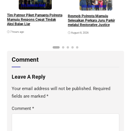
Info Sulawesi Barat
Info Sulawesi Barat
V
Tim Patmor Piket Pamapta Polresta
Resmob Polresta Mamuju
R
Mamuju Respons Cepat Tindak
Selesaikan Perkara Juru Parkir
S
Aksi Balap Liar
melalui Restorative Justice
7 hours ago
August 8, 2026
Comment
Leave A Reply
Your email address will not be published.
Required
fields are marked
*
Comment
*